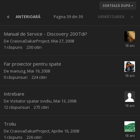
SORTEAZĂ DUPĂ
ANTERIOARĂ
Pagina 39 din 39
URMĂTOAREA
Manual de Service - Discovery 200Tdi?
De
CraiovaDakarProject
,
Mai 27, 2008
1
răspuns
230
citiri
Far proiector pentru spate
De
mariusg
,
Mai 19, 2008
0
răspunsuri
224
citiri
Intrebare
De Vizitator spatar ovidiu,
Mai 13, 2008
12
răspunsuri
275
citiri
Troliu
De
CraiovaDakarProject
,
Aprilie 16, 2008
1
răspuns
226
citiri