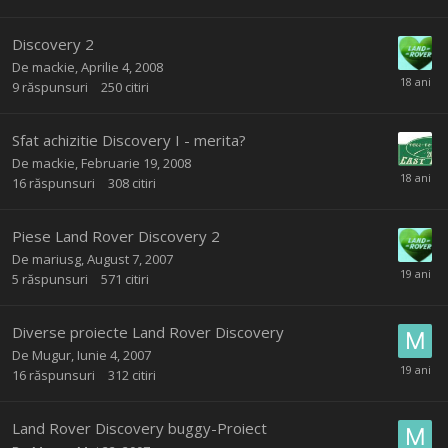
Discovery 2
De
mackie
,
Aprilie 4, 2008
9
răspunsuri
250
citiri
Sfat achizitie Discovery I - merita?
De
mackie
,
Februarie 19, 2008
16
răspunsuri
308
citiri
Piese Land Rover Discovery 2
De
mariusg
,
August 7, 2007
5
răspunsuri
571
citiri
Diverse proiecte Land Rover Discovery
De
Mugur
,
Iunie 4, 2007
16
răspunsuri
312
citiri
Land Rover Discovery buggy-Proiect