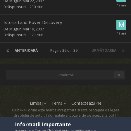
De
Mugur
,
Mai 22, 2007
0
răspunsuri
230
citiri
Istoria Land Rover Discovery
De
Mugur
,
Mai 19, 2007
0
răspunsuri
373
citiri
ANTERIOARĂ
Pagina 39 din 39
URMĂTOAREA
Urmăritori
0
Limbaj
Temă
Contactează-ne
Club4x4 Forum este marca inregistrata si este protejata de legea
dreptului de autor. Informatiile si pozele de pe acest site pot fi
copiate numai cu acordul proprietarului sau.
Informații Importante
Powered by Invision Community
Accesul pe Forum Club4x4 este conditionat de