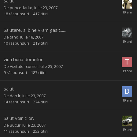
Salut
De
princedarko
,
Iulie 23, 2007
18
răspunsuri
417
citiri
Salutare, si bine v-am gasit......
De
tano
,
Iulie 18, 2007
10
răspunsuri
219
citiri
ziua buna domnilor
De Vizitator cornel,
Iulie 25, 2007
9
răspunsuri
187
citiri
salut
De
dan lr
,
Iulie 23, 2007
14
răspunsuri
274
citiri
Salut voinicilor.
De
Bucur
,
Iulie 23, 2007
11
răspunsuri
253
citiri