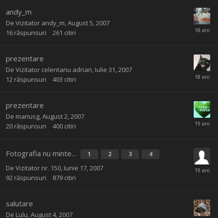
andy_m
De Vizitator andy_m,
August 5, 2007
16
răspunsuri
261
citiri
prezentare
De Vizitator celentanu adrian,
Iulie 31, 2007
12
răspunsuri
403
citiri
prezentare
De
mariusg
,
August 2, 2007
20
răspunsuri
400
citiri
Fotografia nu minte...
1
2
3
4
De Vizitator nr. 150,
Iunie 17, 2007
92
răspunsuri
879
citiri
salutare
De
Lulu
,
August 4, 2007