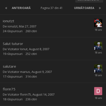
ANTERIOARĂ
Pagina 37 din 41
URMĂTOAREA
ionutzt
De
ionutzt
,
Mai 27, 2007
24
răspunsuri
260
citiri
Salut tuturor
De Vizitator Ionut,
August 8, 2007
19
răspunsuri
252
citiri
salutare
De Vizitator marius,
August 9, 2007
17
răspunsuri
314
citiri
florin75
De Vizitator florin75,
August 14, 2007
18
răspunsuri
236
citiri