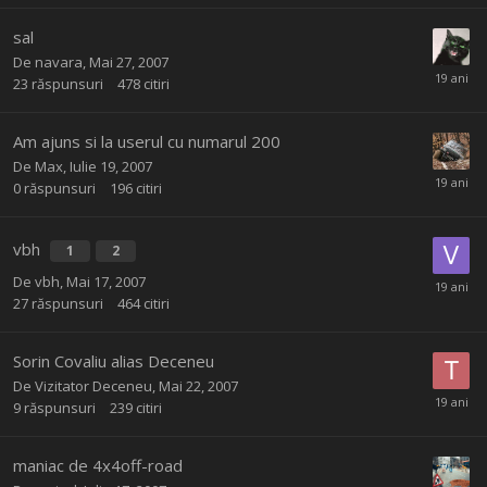
sal
De
navara
,
Mai 27, 2007
23
răspunsuri
478
citiri
Am ajuns si la userul cu numarul 200
De
Max
,
Iulie 19, 2007
0
răspunsuri
196
citiri
vbh
1
2
De
vbh
,
Mai 17, 2007
27
răspunsuri
464
citiri
Sorin Covaliu alias Deceneu
De Vizitator Deceneu,
Mai 22, 2007
9
răspunsuri
239
citiri
maniac de 4x4off-road