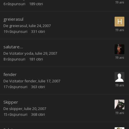
6
răspunsuri
189
citiri
greierasul
De
greierasul
,
Iulie 24, 2007
19
răspunsuri
331
citiri
salutare....
De Vizitator yoda,
Iulie 29, 2007
8
răspunsuri
181
citiri
fender
De Vizitator fender,
Iulie 17, 2007
17
răspunsuri
363
citiri
Skipper
De
skipper
,
Iulie 20, 2007
15
răspunsuri
368
citiri