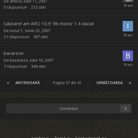
De
amicul
,
Iulie 17, 2007
0
răspunsuri
212
citiri
Salutare! am ARO 10.9 '96 motor 1.4 dacia!
De
Ionut T.
,
Iunie 25, 2007
21
răspunsuri
387
citiri
bavareze
De
bavareze
,
Iulie 16, 2007
7
răspunsuri
344
citiri
ANTERIOARĂ
Pagina 37 din 41
URMĂTOAREA
Urmăritori
2