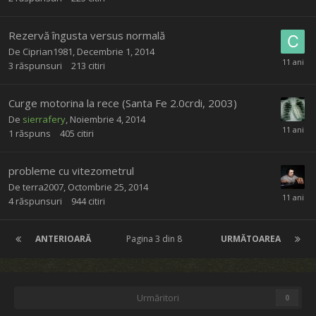
Rezervă îngusta versus normală
De
Ciprian1981
,
Decembrie 1, 2014
3
răspunsuri
213
citiri
Curge motorina la rece (Santa Fe 2.0crdi, 2003)
De
sierrafery
,
Noiembrie 4, 2014
1
răspuns
405
citiri
probleme cu vitezometrul
De
terra2007
,
Octombrie 25, 2014
4
răspunsuri
944
citiri
ANTERIOARĂ
Pagina 3 din 8
URMĂTOAREA
Urmăritori
0