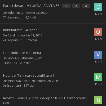
Pareri despre HYUNDAI SANTA FE
1
2
3
De
zolameister
,
Aprilie 22, 2009
74
răspunsuri
8,5k
citiri
Imbunatatiri Galloper
De
CatalinU
,
Aprilie 17, 2014
24
răspunsuri
670
citiri
ceas indicator motorina
De
vio6868
,
Februarie 9, 2016
1
răspuns
226
citiri
Hyundai Terracan autoutilitara ?
De
Mihai Savadislu
,
Noiembrie 28, 2015
0
răspunsuri
317
citiri
Revizie uleiuri Hyundai Galloper II 2.5TD Intercooler
LWB