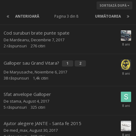
SORTEAZĂ DUPĂ
ANTERIOARĂ
Pagina 3 din 8
URMĂTOAREA
Cod suruburi brate punte spate
De
Mardeanu
,
Decembrie 7, 2017
2
răspunsuri
276
citiri
Galloper sau Grand Vitara?
1
2
De
Maryusache
,
Noiembrie 6, 2017
38
răspunsuri
1,4k
citiri
Sfat anvelope Galloper
De
stama
,
August 4, 2017
5
răspunsuri
325
citiri
Ajutor alegere JANTE - Santa fe 2015
De
med_max
,
August 30, 2017