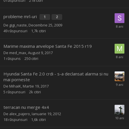
0
răspunsuri
218
citiri
probleme mrl-uri
1
2
De
gigi_naste
,
Decembrie 25, 2009
49
răspunsuri
1,7k
citiri
Marime maxima anvelope Santa Fe 2015 r19
De
med_max
,
August 9, 2017
1
răspuns
250
citiri
Hyundai Santa Fe 2.0 crdi - s-a declansat alarma si nu
mai porneste
De
MihaiK
,
Martie 19, 2017
5
răspunsuri
2k
citiri
terracan nu merge 4x4
De
alex_pajero
,
Ianuarie 19, 2012
18
răspunsuri
1,6k
citiri