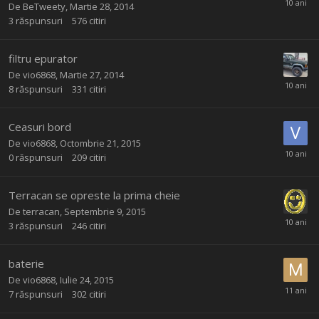
De
BeTweety
,
Martie 28, 2014
3
răspunsuri
576
citiri
filtru epurator
De
vio6868
,
Martie 27, 2014
8
răspunsuri
331
citiri
Ceasuri bord
De
vio6868
,
Octombrie 21, 2015
0
răspunsuri
209
citiri
Terracan se opreste la prima cheie
De
terracan
,
Septembrie 9, 2015
3
răspunsuri
246
citiri
baterie
De
vio6868
,
Iulie 24, 2015
7
răspunsuri
302
citiri