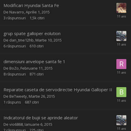
Modificari Hyundai Santa Fe
De
Navarro
,
Aprilie 1, 2015
3
răspunsuri
1,5k
citiri
grup spate galloper eolution
De
dan_tme12hb
,
Martie 10, 2015
6
răspunsuri
610
citiri
dimensiuni anvelope santa fe 1
De
BoZo
,
Februarie 11, 2015
8
răspunsuri
871
citiri
Reparatie caseta de servodirectie Hyundai Galloper II
De
BeTweety
,
Martie 26, 2015
1
răspuns
687
citiri
Indicatorul de bujii se aprinde aleator
De
vio6868
,
Ianuarie 6, 2015
2
răspunsuri
225
citiri