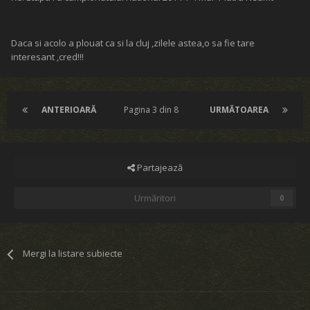
Daca si acolo a plouat ca si la cluj ,zilele astea,o sa fie tare
interesant ,cred!!!
ANTERIOARĂ
Pagina 3 din 8
URMĂTOAREA
Partajează
Urmăritori
0
Mergi la listare subiecte