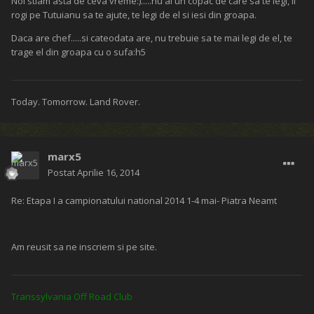
Noi stiam asta de ceva vreme:).....nu ai un copac de care sa te legi, il
rogi pe Tutuianu sa te ajute, te legi de el si iesi din groapa.
Daca are chef.....si cateodata are, nu trebuie sa te mai legi de el, te
trage el din groapa cu o sufa:h5
Today. Tomorrow. Land Rover.
marx5
Postat
Aprilie 16, 2014
Re: Etapa I a campionatului national 2014 1-4 mai- Piatra Neamt
Am reusit sa ne inscriem si pe site.
Transsylvania Off Road Club