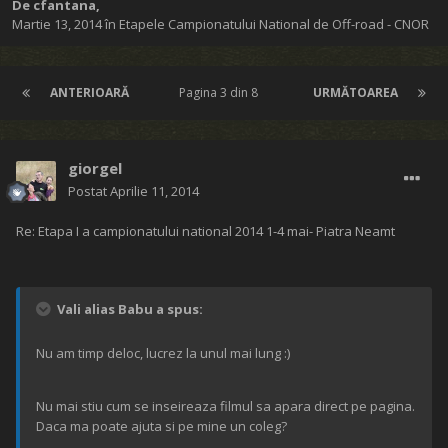
De
cfantana
,
Martie 13, 2014
în
Etapele Campionatului National de Off-road - CNOR
ANTERIOARĂ
Pagina 3 din 8
URMĂTOAREA
giorgel
Postat
Aprilie 11, 2014
Re: Etapa I a campionatului national 2014 1-4 mai- Piatra Neamt
Vali alias Babu a spus:
Nu am timp deloc, lucrez la unul mai lung :)
Nu mai stiu cum se inseireaza filmul sa apara direct pe pagina.
Daca ma poate ajuta si pe mine un coleg?