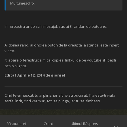
Multumesc! :tk
In fereastra unde scrii mesajul, sus ai 3 randuri de butoane.
Al doilea rand, al cincilea buton de la dreapta la stanga, este insert
video.
Iti apare o ferestruica mica, copiezi link-ul de pe youtube, il lipesti
acolo si gata.
Editat
Aprilie 12, 2014
de giorgel
Cînd te-ai nascut, tu ai plîns, iar altii s-au bucurat. Traieste-ti viata
astfel încît, cînd vei muri, toti sa plînga, iar tu sa zîmbesti.
Răspunsuri
Creat
Ultimul Răspuns