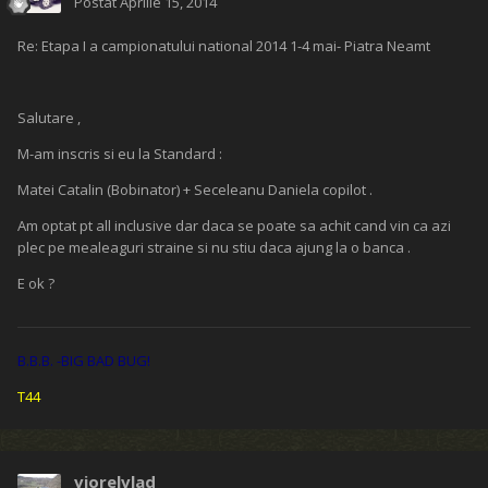
Postat
Aprilie 15, 2014
Re: Etapa I a campionatului national 2014 1-4 mai- Piatra Neamt
Salutare ,
M-am inscris si eu la Standard :
Matei Catalin (Bobinator) + Seceleanu Daniela copilot .
Am optat pt all inclusive dar daca se poate sa achit cand vin ca azi
plec pe mealeaguri straine si nu stiu daca ajung la o banca .
E ok ?
B.B.B. -BIG BAD BUG!
T44
viorelvlad