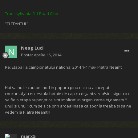
Transsylvania Off Road Club
"ELEFANTUL"
Neag Luci
Postat
Aprilie 15, 2014
Re: Etapa I a campionatului national 2014 1-4 mai- Piatra Neamt
Hai sa nu le cautam nod in papura pina nici nu a inceput
concursul,au ei destula bataie de cap cu organizarea!sint sigur ca o
sa fie o etapa super,pt ca sint implicati in organizarea ei,oameni "
unul si unul",cum se zice prin ardeal!!!!asa ca,spor la treaba si sa ne
vedem la Piatra Neamt!!!
marx5