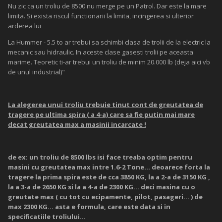
Nu zic ca un troliu de 8500 nu merge pe un Patrol. Dar este la mare
limita. Si exista riscul functionarii la limita, incingerea si ulterior
arderea lui
La Hummer - 5.5 to ar trebui sa schimbi clasa de trolii de la electric la
mecanic sau hidraulic. In aceste clase gasesti trolii pe aceasta
marime. Teoretic ti-ar trebui un troliu de minim 20.000 lb (deja aici vb
de unul industrial)"
La alegerea unui troliu trebuie tinut cont de greutatea de
tragere pe ultima spira ( a 4-a) care sa fie putin mai mare
decat greutatea max a masinii incarcate !
de ex: un troliu de 8500 lbs isi face treaba optim pentru
masini cu greutatea max intre 1.6-2 Tone... deoarece forta la
tragere la prima spira este de cca 3850 KG, la a 2-a de 3150 KG ,
la a 3-a de 2650 KG si la a 4-a de 2300 KG... deci masina cu o
greutate max ( cu tot cu ecipamente, pilot, pasageri... ) de
max 2300 KG... asta e formula, care este data si in
specificatiile troliului...