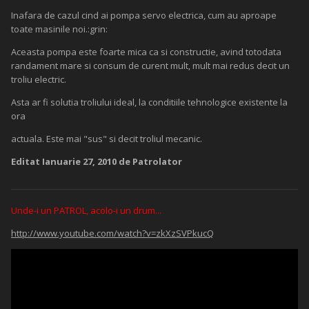
Inafara de cazul cind ai pompa servo electrica, cum au aproape
toate masinile noi.:grin:
Aceasta pompa este foarte mica ca si constructie, avind totodata
randament mare si consum de curent mult, mult mai redus decit un
troliu electric.
Asta ar fi solutia troliului ideal, la conditiile tehnologice existente la
ora
actuala. Este mai "sus" si decit troliul mecanic.
Editat
Ianuarie 27, 2010
de Patrolator
Unde-i un PATROL, acolo-i un drum...
http://www.youtube.com/watch?v=zkXzSVPkucQ