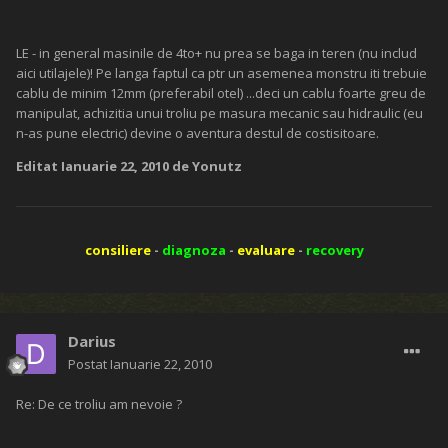
LE - in general masinile de 4to+ nu prea se baga in teren (nu includ
aici utilajele)! Pe langa faptul ca ptr un asemenea monstru iti trebuie
cablu de minim 12mm (preferabil otel) ...deci un cablu foarte greu de
manipulat, achizitia unui troliu pe masura mecanic sau hidraulic (eu
n-as pune electric) devine o aventura destul de costisitoare.
Editat
Ianuarie 22, 2010
de Yonutz
consiliere
-
diagnoza
-
evaluare
-
recovery
Darius
Postat
Ianuarie 22, 2010
Re: De ce troliu am nevoie ?