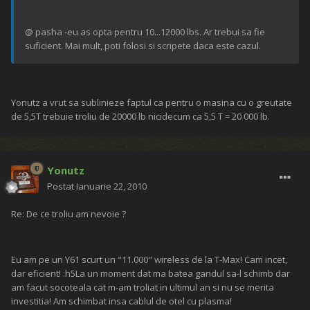
@ pasha -eu as opta pentru 10...12000 lbs. Ar trebui sa fie
suficient. Mai mult, poti folosi si scripete daca este cazul.
Yonutz a vrut sa sublinieze faptul ca pentru o masina cu o greutate
de 5,5T trebuie troliu de 20000 lb nicidecum ca 5,5 T = 20 000 lb.
Yonutz
Postat
Ianuarie 22, 2010
Re: De ce troliu am nevoie ?
Eu am pe un Y61 scurt un "11.000" wireless de la T-Max! Cam incet,
dar eficient! :h5La un moment dat ma batea gandul sa-l schimb dar
am facut socoteala cat m-am troliat in ultimul an si nu se merita
investitia! Am schimbat insa cablul de otel cu plasma!