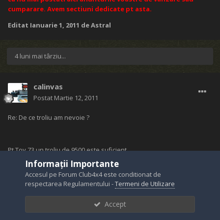
cumparare. Avem sectiuni dedicate pt asta.
Editat
Ianuarie 1, 2011
de Astral
4 luni mai târziu...
calinvas
Postat
Martie 12, 2011
Re: De ce troliu am nevoie ?
Pt Toy 73 un troliu de 9500 este suficient.
Informații Importante
Accesul pe Forum Club4x4 este conditionat de
respectarea Regulamentului -
Termeni de Utilizare
http://bestwinch.ro/14-exemplu-de-montaj
Trolii Kingone
Accept
Trolii BestWinch