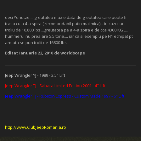
deci Yonutze.... greutatea max e data de greutatea care poate fi
trasa cu a 4-a spira ( recomandabil putin mai mica)... in cazul uni
troliu de 16.800 lbs ...greutatea pe a 4-a spira e de cca 4300 KG ....
hummerul nu prea are 5.5 tone.... iar ca si exemplu pe H1 echipat pt
armata se pun trolii de 16800 lbs...
Editat
Ianuarie 22, 2010
de worldscape
Jeep Wrangler YJ - 1989 - 2.5" Lift
Jeep Wrangler TJ - Sahara Limited Edition 2001 - 4" Lift
Jeep Wrangler TJ - Rubicon Express - Custom Made 1997 - 6" Lift
http://www.ClubJeepRomania.ro