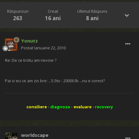
Răspunsuri
Creat
Ultimul Răspuns
263
16 ani
8 ani
Yonutz
Postat
Ianuarie 22, 2010
Re: De ce troliu am nevoie ?
Pai si eu ce am zis bre: ...5.5to - 20000 lb ...nu e corect?
consiliere
-
diagnoza
-
evaluare
-
recovery
worldscape