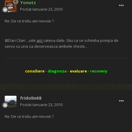
Yonutz
Postat
Ianuarie 23, 2010
Re: De ce troliu am nevoie ?
@Dan Cilan ...uite
aici
cateva date. Stiu ca se schimba pompa de
servo cu una sa deserveasca ambele chestii...
consiliere
-
diagnoza
-
evaluare
-
recovery
fridolin68
Postat
Ianuarie 23, 2010
Re: De ce troliu am nevoie ?