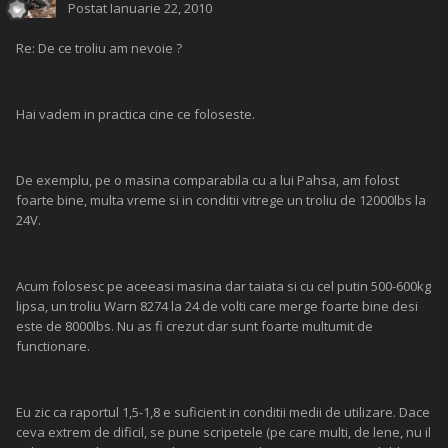
Postat
Ianuarie 22, 2010
Re: De ce troliu am nevoie ?
Hai vadem in practica cine ce foloseste.
De exemplu, pe o masina comparabila cu a lui Pahsa, am folost
foarte bine, multa vreme si in conditii vitrege un troliu de 12000lbs la
24V.
Acum folosesc pe aceeasi masina dar taiata si cu cel putin 500-600kg
lipsa, un troliu Warn 8274 la 24 de volti care merge foarte bine desi
este de 8000lbs. Nu as fi crezut dar sunt foarte multumit de
functionare.
Eu zic ca raportul 1,5-1,8 e suficient in conditii medii de utilizare. Dace
ceva extrem de dificil, se pune scripetele (pe care multi, de lene, nu il