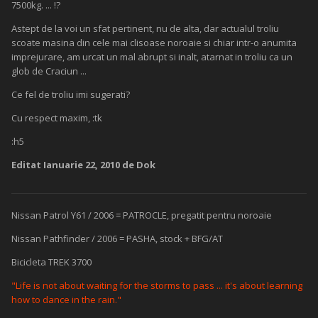
7500kg. ... !?
Astept de la voi un sfat pertinent, nu de alta, dar actualul troliu
scoate masina din cele mai clisoase noroaie si chiar intr-o anumita
imprejurare, am urcat un mal abrupt si inalt, atarnat in troliu ca un
glob de Craciun ...
Ce fel de troliu imi sugerati?
Cu respect maxim, :tk
:h5
Editat
Ianuarie 22, 2010
de Dok
Nissan Patrol Y61 / 2006 = PATROCLE, pregatit pentru noroaie
Nissan Pathfinder / 2006 = PASHA, stock + BFG/AT
Bicicleta TREK 3700
"Life is not about waiting for the storms to pass ... it's about learning
how to dance in the rain."