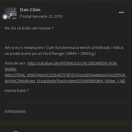
Dan Cilan
Postat
Ianuarie 23, 2010
Re: De ce troliu am nevoie ?
Am si eu o nelamurire ! Cum functioneaza winch-ul hidraulic ! Adica
se poate pune pe un Ford Ranger ( MMA = 2800 kg )
Asta de aici :
http://cgi.ebay.de/HYDRAULISCHE-SEILWINDE-VON-
WARN-
INDUSTRIAL_W0QQitemZ220540737872QQcmdZViewItemQQptZPKW_
Anh%C3%A4nger_Ersatzteile?hash=item3359409950#ht_500wt_1182
merita banii ?
0745634366