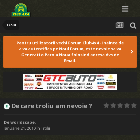
Trolii
Pentru utilizatorii vechi Forum Club4x4 - Inainte de
a va autentifica pe Noul Forum, este nevoie sa va
Generati o Parola Noua folosind adresa dvs de
Email.
De care troliu am nevoie ?
De
worldscape
,
Ianuarie 21, 2010
în
Trolii