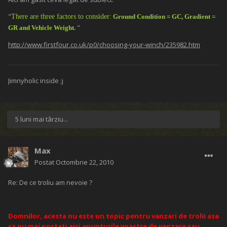
"
There are three factors to consider:
Ground Condition = GC, Gradient =
"
GR and Vehicle Weight.
http://www.firstfour.co.uk/p0/choosing-your-winch/235982.htm
Jimnyholic inside
:j
5 luni mai târziu...
Max
Postat
Octombrie 22, 2010
Re: De ce troliu am nevoie ?
Domnilor, acesta nu este un topic pentru vanzari de trolii asa
ca nu mai postati aici anunturile voastre de vanzare sau