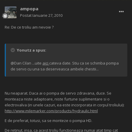
ampopa
Postat
Ianuarie 27, 2010
Re: De ce troliu am nevoie ?
Yonutz a spus:
@Dan Cilan ...uite
aici
cateva date. Stiu ca se schimba pompa
de servo cu una sa deserveasca ambele chestii...
Nu neaparat. Daca ai o pompa de servo zdravana, duce. Se
monteaza niste adaptoare, niste furtune suplimentare si o
electrovalva (in unele cazuri, ea este incorporata in corpul troliului):
http://www.milemarker.com/products/hydraulic.html
E de preferat, totusi, sa se monteze o pompa HD.
De retinut, insa, ca acest troliu functioneaza numai atat timp cat