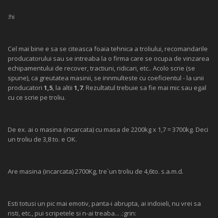
:hi
Cel mai bine e sa se citeasca foaia tehnica a troliului, recomandarile
producatorului sau se intreaba la o firma care se ocupa de vinzarea
echipamentului de recover, tractiuni, ridicari, etc.. Acolo scrie (se
spune), ca greutatea masinii, se innmulteste cu coeficientul - la unii
producatori
1,5
, la altii
1,7
. Rezultatul trebuie sa fie mai mic sau egal
cu ce scrie pe troliu.
De ex. ai o masina (incarcata) cu masa de 2200kg x 1,7 = 3700kg. Deci
un troliu de 3,8 to. e OK.
Are masina (incarcata) 2700Kg, tre`un troliu de 4,6to. s.a.m.d.
Esti totusi un pic mai emotiv, panta-i abrupta, ai indoieli, nu vrei sa
risti, etc., pui scripetele si n-ai treaba... .:grin: