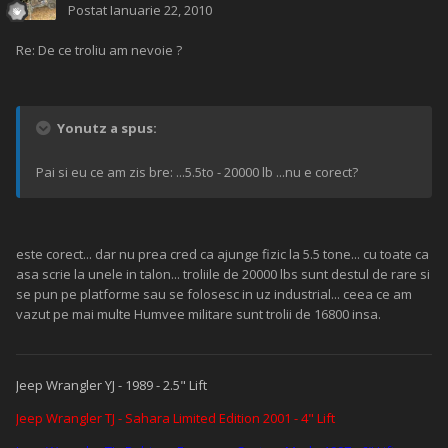
Postat
Ianuarie 22, 2010
Re: De ce troliu am nevoie ?
Yonutz a spus:
Pai si eu ce am zis bre: ...5.5to - 20000 lb ...nu e corect?
este corect... dar nu prea cred ca ajunge fizic la 5.5 tone... cu toate ca
asa scrie la unele in talon... troliile de 20000 lbs sunt destul de rare si
se pun pe platforme sau se folosesc in uz industrial... ceea ce am
vazut pe mai multe Humvee militare sunt trolii de 16800 insa.
Jeep Wrangler YJ - 1989 - 2.5" Lift
Jeep Wrangler TJ - Sahara Limited Edition 2001 - 4" Lift