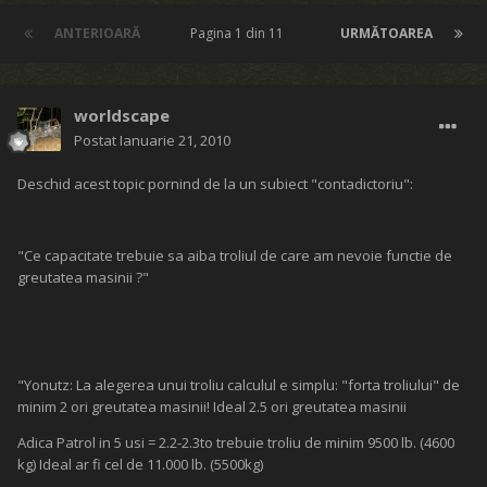
ANTERIOARĂ
Pagina 1 din 11
URMĂTOAREA
worldscape
Postat
Ianuarie 21, 2010
Deschid acest topic pornind de la un subiect "contadictoriu":
"Ce capacitate trebuie sa aiba troliul de care am nevoie functie de
greutatea masinii ?"
"Yonutz: La alegerea unui troliu calculul e simplu: "forta troliului" de
minim 2 ori greutatea masinii! Ideal 2.5 ori greutatea masinii
Adica Patrol in 5 usi = 2.2-2.3to trebuie troliu de minim 9500 lb. (4600
kg) Ideal ar fi cel de 11.000 lb. (5500kg)