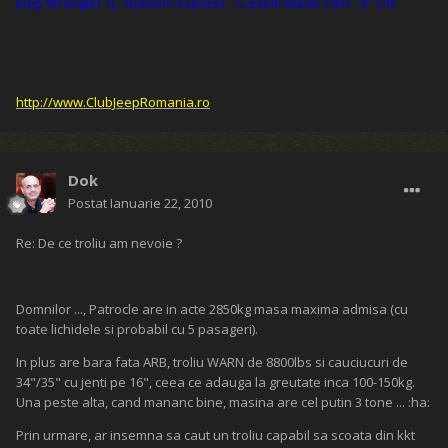
Jeep Wrangler TJ - Rubicon Express - Custom Made 1997 - 6" Lift
http://www.ClubJeepRomania.ro
Dok
Postat
Ianuarie 22, 2010
Re: De ce troliu am nevoie ?
Domnilor ..., Patrocle are in acte 2850kg masa maxima admisa (cu
toate lichidele si probabil cu 5 pasageri).
In plus are bara fata ARB, troliu WARN de 8800lbs si cauciucuri de
34"/35" cu jenti pe 16", ceea ce adauga la greutate inca 100-150kg.
Una peste alta, cand mananc bine, masina are cel putin 3 tone ... :ha:
Prin urmare, ar insemna sa caut un troliu capabil sa scoata din kkt