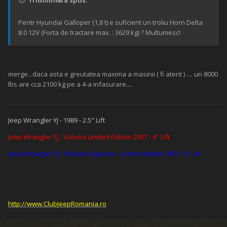
fridolin68 a spus:
Pentr Hyundai Galloper (1,8 t) e suficient un troliu Horn Delta
8.0 12V (Forta de tractare max. : 3629 kg) ? Multumesc!
merge...daca asta e greutatea maxima a masinii ( fi atent ) .... un 8000
lbs are cca 2100 kg pe a 4-a infasurare....
Jeep Wrangler YJ - 1989 - 2.5" Lift
Jeep Wrangler TJ - Sahara Limited Edition 2001 - 4" Lift
Jeep Wrangler TJ - Rubicon Express - Custom Made 1997 - 6" Lift
http://www.ClubJeepRomania.ro