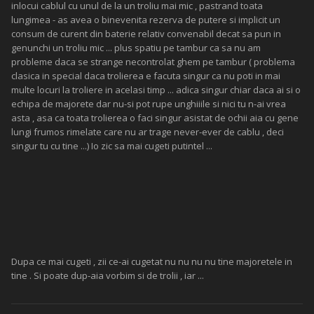
inlocui cablul cu unul de la un troliu mai mic , pastrand toata
lungimea - as avea o binevenita rezerva de putere si implicit un
consum de curent din baterie relativ convenabil decat sa pun in
genunchi un troliu mic ... plus spatiu pe tambur ca sa nu am
probleme daca se strange necontrolat ghem pe tambur ( problema
clasica in special daca trolierea e facuta singur ca nu poti in mai
multe locuri la troliere in acelasi timp ... adica singur chiar daca ai si o
echipa de majorete dar nu-si pot rupe unghiiile si nici tu n-ai vrea
asta , asa ca toata trolierea o faci singur asistat de ochii aia cu gene
lungi frumos rimelate care nu ar trage never-ever de cablu , deci
singur tu cu tine ...) Io zic sa mai cugeti putintel ...
Dupa ce mai cugeti , zii ce-ai cugetat nu nu nu nu tine majoretele in
tine . Si poate dup-aia vorbim si de trolii , iar ...