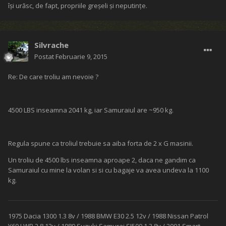
îşi urăsc, de fapt, propriile greşeli şi neputinţe.
Silvrache
Postat
Februarie 9, 2015
Re: De care troliu am nevoie ?
4500 LBS inseamna 2041 kg, iar Samuraiul are ~950 kg.
Regula spune ca troliul trebuie sa aiba forta de 2 x G masinii.
Un troliu de 4500 lbs inseamna aproape 2, daca ne gandim ca
Samuraiul cu mine la volan si si cu bagaje va avea undeva la 1100
kg.
1975 Dacia 1300 1.3 8v / 1988 BMW E30 2.5 12v / 1988 Nissan Patrol