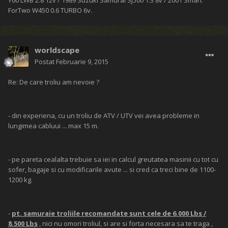
Y60 LWB 2.8 12v / 1989 Suzuki Samurai SJ500 1.3 8v / 2001 Smart
ForTwo W450 0.6 TURBO 6v.
worldscape
Postat
Februarie 9, 2015
Re: De care troliu am nevoie ?
- din experiena, cu un troliu de ATV / UTV vei avea probleme in
lungimea cabluui ... max 15 m.
- pe pareta cealalta trebuie sa iei in calcul greutatea masinii cu tot cu
sofer, bagaje si cu modificarile avute ... si cred ca treci bine de 1100-
1200 kg.
-
pt. samuraie troliile recomandate sunt cele de 6.000 Lbs /
8.500 Lbs
, nici nu omori troliul, si are si forta necesara sa te traga ,