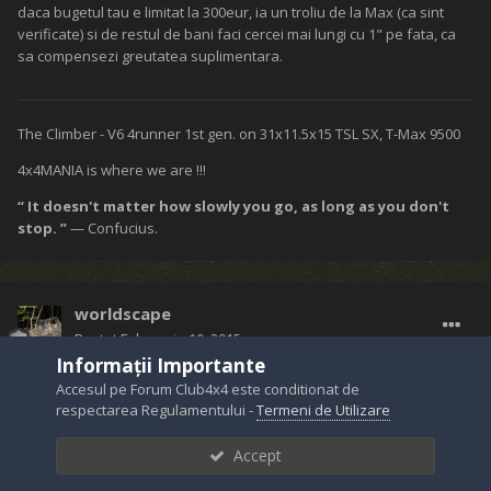
daca bugetul tau e limitat la 300eur, ia un troliu de la Max (ca sint
verificate) si de restul de bani faci cercei mai lungi cu 1" pe fata, ca
sa compensezi greutatea suplimentara.
The Climber - V6 4runner 1st gen. on 31x11.5x15 TSL SX, T-Max 9500
4x4MANIA is where we are !!!
“ It doesn't matter how slowly you go, as long as you don't
stop. ”
— Confucius.
worldscape
Postat
Februarie 10, 2015
Informații Importante
Re: De care troliu am nevoie ?
Accesul pe Forum Club4x4 este conditionat de
respectarea Regulamentului -
Termeni de Utilizare
Accept
air_wolf a spus: