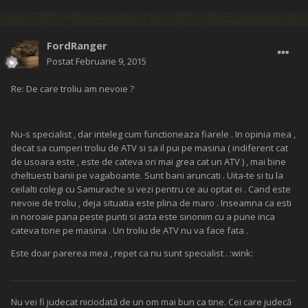
FordRanger
Postat
Februarie 9, 2015
Re: De care troliu am nevoie ?
Nu-s specialist , dar inteleg cum functioneaza fiarele . In opinia mea ,
decat sa cumperi troliu de ATV si sa il pui pe masina ( indiferent cat
de usoara este , este de cateva ori mai grea cat un ATV ) , mai bine
cheltuesti banii pe vagaboante. Sunt bani aruncati . Uita-te si tu la
ceilalti colegi cu Samurache si vezi pentru ce au optat ei . Cand este
nevoie de troliu , deja situatia este plina de maro . Inseamna ca esti
in noroaie pana peste punti si asta este sinonim cu a pune inca
cateva tone pe masina . Un troliu de ATV nu va face fata .
Este doar parerea mea , repet ca nu sunt specialist . :wink:
Nu vei fi judecat niciodată de un om mai bun ca tine. Cei care judecă