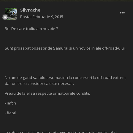
Silvrache
Postat
Februarie 9, 2015
Re: De care troliu am nevoie ?
Sunt proaspat posesor de Samurai si un novice in ale off-road-ului.
Nu am de gand sa folosesc masina la concursuri la off-road extrem,
dar un troliu consider ca este necesar.
Vreau de la el sa respecte urmatoarele conditii:
- ieftin
- fiabil
In cateva saptamani o sa imi cumpar si eu un troliu pentru el si