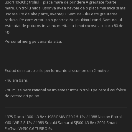
usor! 40-30kg troliul + placa mare de prindere = greutate foarte
mare. Un troliu mic si usor va avea nevoie de o placa mai mica si mai
usoara. Pe de alta parte, avantajul Samurai-ului este greutatea
redusa. Pe care vreau sa o pastrez. Nu in ultimul rand, Samurai-ul
este atat de puturos incat nu merita sa il mai cocosez cu inca 80 de
kg.
Personal merg pe varianta a 2a.
Exclud din start troliile performante si scumpe din 2 motive:
- nu am bani.
- nu mi se pare rational sa investesc intr-un troliu pe care il voi folosi
de cateva ori pe an.
1975 Dacia 1300 1.3 8v / 1988 BMW E30 2.5 12v / 1988 Nissan Patrol
Y60 LWB 2.8 12v / 1989 Suzuki Samurai SJ500 1.3 8v / 2001 Smart
ForTwo W450 0.6 TURBO 6v.