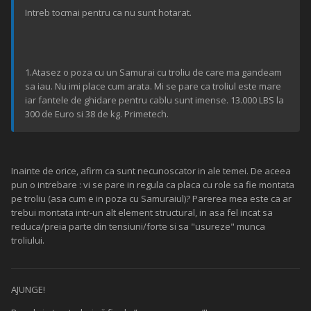
Intreb tocmai pentru ca nu sunt hotarat.
1.Atasez o poza cu un Samurai cu troliu de care ma gandeam
sa iau. Nu imi place cum arata. Mi se pare ca troliul este mare
iar fantele de ghidare pentru cablu sunt imense. 13.000 LBS la
300 de Euro si 38 de kg. Primetech.
Inainte de orice, afirm ca sunt necunoscator in ale temei. De aceea
pun o intrebare : vi se pare in regula ca placa cu role sa fie montata
pe troliu (asa cum e in poza cu Samuraiul)? Parerea mea este ca ar
trebui montata intr-un alt element structural, in asa fel incat sa
reduca/preia parte din tensiuni/forte si sa "usureze" munca
troliului.
AJUNGE!