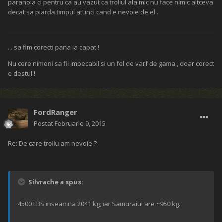
paranoia ci pentru ca au vazut ca troliul ala mic nu face nimic altceva
decat sa piarda timpul atunci cand e nevoie de el .
... sa fim corecti pana la capat !
Nu cere nimeni sa fii impecabil si un fel de varf de gama , doar corect
e destul !
FordRanger
Postat
Februarie 9, 2015
Re: De care troliu am nevoie ?
Silvrache a spus:
4500 LBS inseamna 2041 kg, iar Samuraiul are ~950 kg.