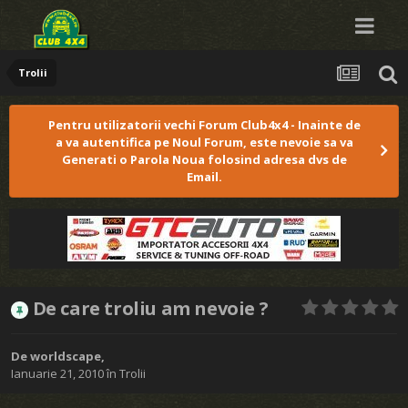
Trolii
Pentru utilizatorii vechi Forum Club4x4 - Inainte de
a va autentifica pe Noul Forum, este nevoie sa va
Generati o Parola Noua folosind adresa dvs de
Email.
De care troliu am nevoie ?
De
worldscape
,
Ianuarie 21, 2010
în
Trolii