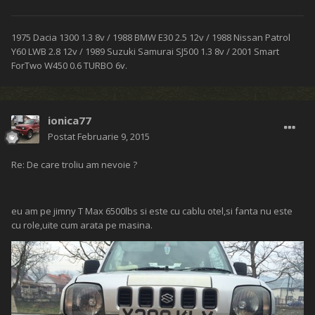
1975 Dacia 1300 1.3 8v / 1988 BMW E30 2.5 12v / 1988 Nissan Patrol
Y60 LWB 2.8 12v / 1989 Suzuki Samurai SJ500 1.3 8v / 2001 Smart
ForTwo W450 0.6 TURBO 6v.
ionica77
Postat
Februarie 9, 2015
Re: De care troliu am nevoie ?
eu am pe jimny T Max 6500lbs si este cu cablu otel,si fanta nu este
cu role,uite cum arata pe masina.