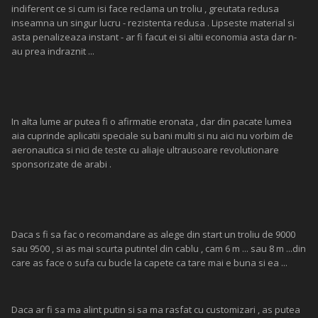
indiferent ce si cum isi face reclama un troliu , greutata redusa
inseamna un singur lucru - rezistenta redusa . Lipseste material si
asta penalizeaza instant - ar fi facut ei si altii economia asta dar n-
au prea indraznit ...
In alta lume ar putea fi o afirmatie eronata , dar din pacate lumea
aia cuprinde aplicatii speciale su bani multi si nu aici nu vorbim de
aeronautica si nici de teste cu aliaje ultrausoare revolutionare
sponsorizate de arabi .
Daca s fi sa fac o recomandare as alege din start un troliu de 9000
sau 9500 , si as mai scurta putintel din cablu , cam 6 m ... sau 8 m ...din
care as face o sufa cu bucle la capete ca tare mai e buna si ea ...
Daca ar fi sa ma alint putin si sa ma rasfat cu customizari , as putea