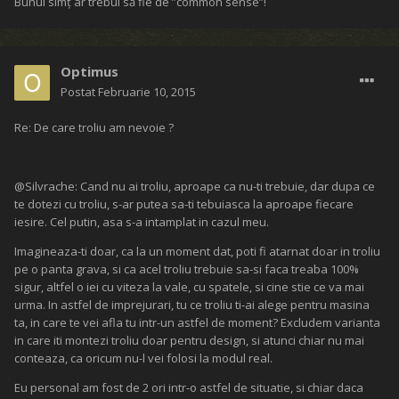
Bunul simț ar trebui să fie de ”common sense”!
Optimus
Postat
Februarie 10, 2015
Re: De care troliu am nevoie ?
@Silvrache: Cand nu ai troliu, aproape ca nu-ti trebuie, dar dupa ce
te dotezi cu troliu, s-ar putea sa-ti tebuiasca la aproape fiecare
iesire. Cel putin, asa s-a intamplat in cazul meu.
Imagineaza-ti doar, ca la un moment dat, poti fi atarnat doar in troliu
pe o panta grava, si ca acel troliu trebuie sa-si faca treaba 100%
sigur, altfel o iei cu viteza la vale, cu spatele, si cine stie ce va mai
urma. In astfel de imprejurari, tu ce troliu ti-ai alege pentru masina
ta, in care te vei afla tu intr-un astfel de moment? Excludem varianta
in care iti montezi troliu doar pentru design, si atunci chiar nu mai
conteaza, ca oricum nu-l vei folosi la modul real.
Eu personal am fost de 2 ori intr-o astfel de situatie, si chiar daca