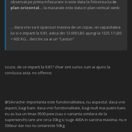
observat pe prima infasurare si este data la folosirea lui
in
plan orizontal
.... la macarale este data in plan vertical :wink:
... daca vrei sa-ti spanzuri masina de un copac, iei capacitatea
lui si o imparti la 9.81, adica din 13.000 LBS ajungi la 1325.17 LBS
= 602 KG... deci tre sa ai un "Lastun"
scuze, de ce imparti la 9.81? chiar sint curios cum ai ajuns la
concluzia asta. no offence.
@Silvrache: importanta este functionalitatea, nu aspectul. daca vrei
aspect, bagi bani. daca vrei functionalitate, bagi mult mai putini bani.
eu as lua un tmax 9500 pew (sau o varianta similara de la
superwinch) care are circa 30kg si suge 400A in sarcina maxima. nu e
300eur dar nici nu cintareste 50kg.