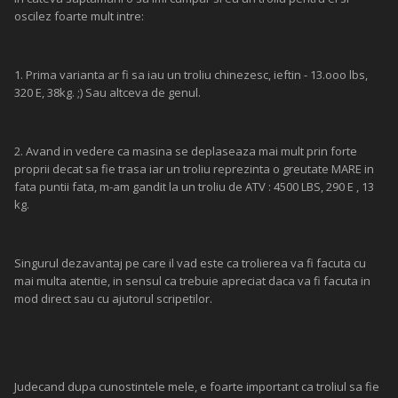
oscilez foarte mult intre:
1. Prima varianta ar fi sa iau un troliu chinezesc, ieftin - 13.ooo lbs,
320 E, 38kg. ;) Sau altceva de genul.
2. Avand in vedere ca masina se deplaseaza mai mult prin forte
proprii decat sa fie trasa iar un troliu reprezinta o greutate MARE in
fata puntii fata, m-am gandit la un troliu de ATV : 4500 LBS, 290 E , 13
kg.
Singurul dezavantaj pe care il vad este ca trolierea va fi facuta cu
mai multa atentie, in sensul ca trebuie apreciat daca va fi facuta in
mod direct sau cu ajutorul scripetilor.
Judecand dupa cunostintele mele, e foarte important ca troliul sa fie