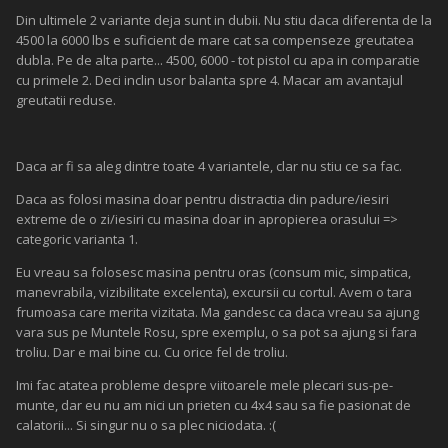
Din ultimele 2 variante deja sunt in dubii. Nu stiu daca diferenta de la
4500 la 6000 lbs e suficient de mare cat sa compenseze greutatea
dubla. Pe de alta parte... 4500, 6000 - tot pistol cu apa in comparatie
cu primele 2. Deci inclin usor balanta spre 4. Macar am avantajul
greutatii reduse.
Daca ar fi sa aleg dintre toate 4 variantele, clar nu stiu ce sa fac.
Daca as folosi masina doar pentru distractia din padure/iesiri
extreme de o zi/iesiri cu masina doar in apropierea orasului =>
categoric varianta 1.
Eu vreau sa folosesc masina pentru oras (consum mic, simpatica,
manevrabila, vizibilitate excelenta), excursii cu cortul. Avem o tara
frumoasa care merita vizitata. Ma gandesc ca daca vreau sa ajung
vara sus pe Muntele Rosu, spre exemplu, o sa pot sa ajung si fara
troliu. Dar e mai bine cu. Cu orice fel de troliu.
Imi fac atatea probleme despre viitoarele mele plecari sus-pe-
munte, dar eu nu am nici un prieten cu 4x4 sau sa fie pasionat de
calatorii... Si singur nu o sa plec niciodata. :(