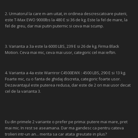
2. Urmatorul la care m-am uitat, in ordinea descrescatoare puterii,
este T-Max EWO 9000lbs la 480 E si 36 de kg. Este la fel de mare, la
fel de greu, dar mai putin puternic si ceva mai scump.
3. Varianta a 3a este la 6000 LBS, 239 E si 26 de kg. Firma Black
Motion. Ceva mai mic, ceva mai usor, categoric cel mai ieftin.
4. Varianta a 4a este Warriror C4500EWX : 4500 LBS, 290 E si 13 kg.
Foarte mic, cu o fanta de ghidaj discreta, categoric foarte usor.
Dezavantajul este puterea redusa, dar este de 2 ori mai usor decat
cel de la varianta 3.
Eu din primele 2 variante o prefer pe prima: putere mai mare, pret
mai mic. In rest se aseamana. Dar ma gandesc ca pentru cateva
trolieri intr-un an... merita sa car atata greutate in plus?