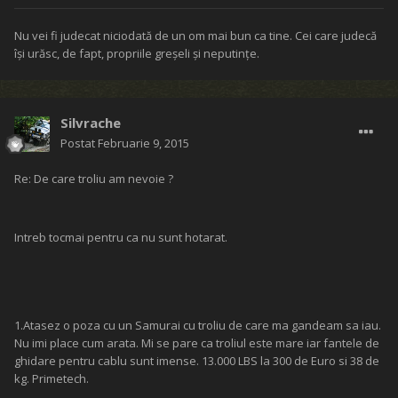
Nu vei fi judecat niciodată de un om mai bun ca tine. Cei care judecă
îşi urăsc, de fapt, propriile greşeli şi neputinţe.
Silvrache
Postat
Februarie 9, 2015
Re: De care troliu am nevoie ?
Intreb tocmai pentru ca nu sunt hotarat.
1.Atasez o poza cu un Samurai cu troliu de care ma gandeam sa iau.
Nu imi place cum arata. Mi se pare ca troliul este mare iar fantele de
ghidare pentru cablu sunt imense. 13.000 LBS la 300 de Euro si 38 de
kg. Primetech.