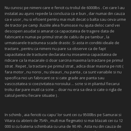
Nu cunosc pe nimeni care e fericit cu troliul de 6000lbs . Cei care l-au
instalat au ajuns repede la concluzia ca e bun , dar numai din cauza
ca e usor , nu si eficient pentru mai mult decat o balta sau ceva urme
de tractor pe camp .Iluziile alea frumoase nu ajuta deloc cand vei
descoperi asudat si amarat ca capacitatea de tragere data de
fabricant e numai pe primul strat de cablu de pe tambur , la
urmatoarele tractiunea scade drastic .Si asta in conditii ideale de
tractare , pentru ca nimeni nu pare sa observe ca de fapt
capacitatea de tractiune declarata nu inseamna capacitatea de
ridicare ca la macarale ci doar sarcina maxima la tractare pe primul
strat . Repet , la tractare pe primul strat , adica doar masina pe roti (
fara motor , nu noroi , nu sleauri , nu panta , ca sunt variabile si nu
specifica nici un fabricant ce si cate grade are panta sau
vascozitatea si coezivitatea noroiului ... scrie si in pliantul fiecarui
troliu dar pare inutil ca scrie ... doar nu era sa dea si cate o rigla de
calcul pentru fiecare situatie ) .
In schimb , aia fericiti cu capu' lor sunt cei cu 9500lbs pe Samurai si
Vitara cu abterii de 75Ah , mult mai flegmatici si mai blazati cei cu 12
000 si cu bateria schimbata cu una de 90 Ah . Asta nu din cauza de