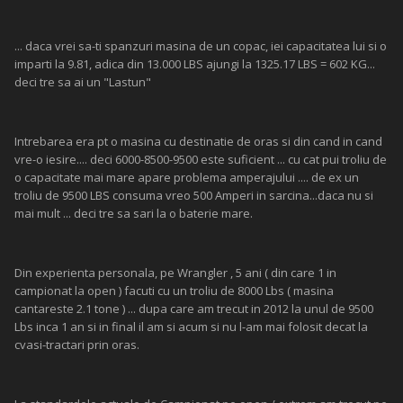
... daca vrei sa-ti spanzuri masina de un copac, iei capacitatea lui si o
imparti la 9.81, adica din 13.000 LBS ajungi la 1325.17 LBS = 602 KG...
deci tre sa ai un "Lastun"
Intrebarea era pt o masina cu destinatie de oras si din cand in cand
vre-o iesire.... deci 6000-8500-9500 este suficient ... cu cat pui troliu de
o capacitate mai mare apare problema amperajului .... de ex un
troliu de 9500 LBS consuma vreo 500 Amperi in sarcina...daca nu si
mai mult ... deci tre sa sari la o baterie mare.
Din experienta personala, pe Wrangler , 5 ani ( din care 1 in
campionat la open ) facuti cu un troliu de 8000 Lbs ( masina
cantareste 2.1 tone ) ... dupa care am trecut in 2012 la unul de 9500
Lbs inca 1 an si in final il am si acum si nu l-am mai folosit decat la
cvasi-tractari prin oras.