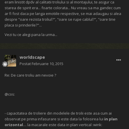
eram linistit dpdv al calitatii troliului si al montajului, te asigur ca
starea de spirit era... foarte colorata... Nu vreau sa ma gandec cum
ar fi fost daca pe langa emotiile respective, se mai adaugau si alea
despre "oare rezista troliul?", "oare se rupe cablul?", "oare tine
placa si prinderile?"...
Vezi tu ce alegi pana la urma...
worldscape
Postat
Februarie 10, 2015
Re: De care troliu am nevoie ?
@cos:
- capacitatea de troliere din modelele de trolii este asa cum ai
observat pe prima infasurare si este data la folosirea lui
in plan
orizontal
.... la macarale este data in plan vertical :wink: