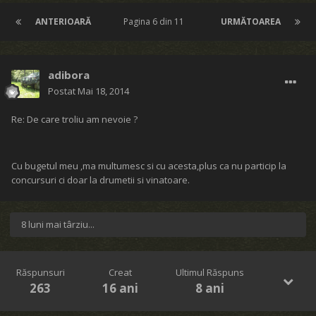
ANTERIOARĂ
Pagina 6 din 11
URMĂTOAREA
adibora
Postat
Mai 18, 2014
Re: De care troliu am nevoie ?
Cu bugetul meu ,ma multumesc si cu acesta,plus ca nu particip la
concursuri ci doar la drumetii si vinatoare.
8 luni mai târziu...
Răspunsuri
Creat
Ultimul Răspuns
263
16 ani
8 ani