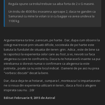
Regula spune ca troliul trebuie sa aiba forta de 2 x G masinii.
Un troliu de 4500 lbs inseamna aproape 2, daca ne gandim ca
Samuraiul cu mine la volan si si cu bagaje va avea undeva la
1100 kg.
Argumentarea ta tine ,oarecum, pe hartie . Dar, dupa cum observi la
colegi mai trecuti prin situatii dificile, socoteala de pe hartie este
batuta la fundulet de situatia din teren :grin:. Adica , este de bine sa
te raportezi la experienta celor care au fost ,si ei, nevoiti sa faca
alegerea cu care te confrunti tu. Daca tu te hotaraseSi inainte sa pui
intrebarea si doresti numai o confirmare ca alegerea ta este
potrivita , poate ca nu este locul indicat . Oamenii de pe aici nu prea
"vorbesc discutii" decat la bere.
Dar, daca deja te-ai hotarat , cumpara-l , monteaza-l si impartaseste-
ne si noua din experienta utilizarii in teren , daca a fost o alegere
inspirata sau nu . :2dr
Editat
Februarie 9, 2015
de Astral