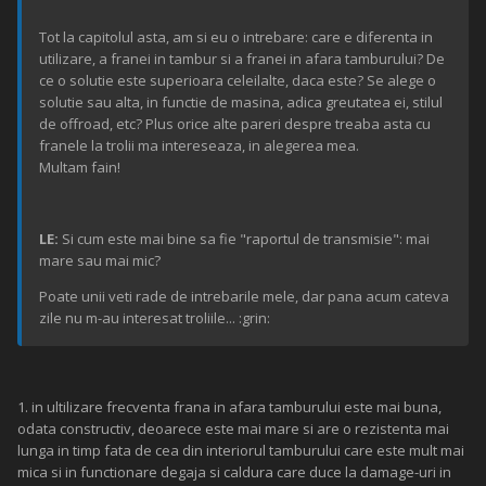
Tot la capitolul asta, am si eu o intrebare: care e diferenta in
utilizare, a franei in tambur si a franei in afara tamburului? De
ce o solutie este superioara celeilalte, daca este? Se alege o
solutie sau alta, in functie de masina, adica greutatea ei, stilul
de offroad, etc? Plus orice alte pareri despre treaba asta cu
franele la trolii ma intereseaza, in alegerea mea.
Multam fain!
LE:
Si cum este mai bine sa fie "raportul de transmisie": mai
mare sau mai mic?
Poate unii veti rade de intrebarile mele, dar pana acum cateva
zile nu m-au interesat troliile... :grin:
1. in ultilizare frecventa frana in afara tamburului este mai buna,
odata constructiv, deoarece este mai mare si are o rezistenta mai
lunga in timp fata de cea din interiorul tamburului care este mult mai
mica si in functionare degaja si caldura care duce la damage-uri in