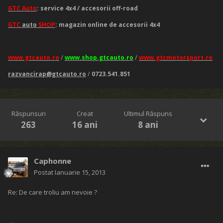
GTC Auto
: service 4x4 / accesorii off-road
GTC
auto
SHOP
: magazin online de accesorii 4x4
/
/
www.gtcauto.ro
www.shop.gtcauto.ro
www.gtcmotorsport.ro
/
razvancirap@gtcauto.ro
0723.541.851
Răspunsuri
Creat
Ultimul Răspuns
263
16 ani
8 ani
Caphonne
Postat
Ianuarie 15, 2013
Re: De care troliu am nevoie ?