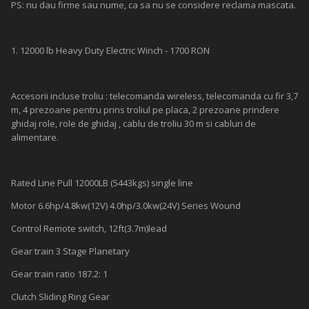
PS: nu dau firme sau nume, ca sa nu se considere reclama mascata.
1. 12000 lb Heavy Duty Electric Winch - 1700 RON
Accesorii incluse troliu : telecomanda wireless, telecomanda cu fir 3,7
m, 4 prezoane pentru prins troliul pe placa, 2 prezoane prindere
ghidaj role, role de ghidaj , cablu de troliu 30 m si cabluri de
alimentare.
Rated Line Pull 12000LB (5443kgs) single line
Motor 6.6hp/4.8kw(12V) 4.0hp/3.0kw(24V) Series Wound
Control Remote switch, 12ft(3.7m)lead
Gear train 3 Stage Planetary
Gear train ratio 187.2: 1
Clutch Sliding Ring Gear