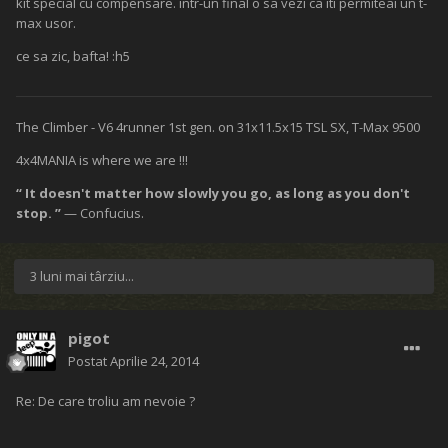
kit special cu compensare. intr-un final o sa vezi ca iti permiteai un t-
max usor.
ce sa zic, bafta! :h5
The Climber - V6 4runner 1st gen. on 31x11.5x15 TSL SX, T-Max 9500
4x4MANIA is where we are !!!
“ It doesn't matter how slowly you go, as long as you don't
stop. ”
— Confucius.
3 luni mai târziu...
pigot
Postat
Aprilie 24, 2014
Re: De care troliu am nevoie ?