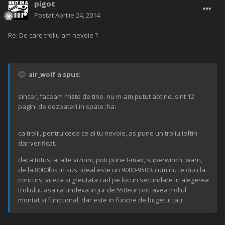
pigot
Postat
Aprilie 24, 2014
Re: De care troliu am nevoie ?
air_wolf a spus:
sincer, faceam misto de tine. nu m-am putut abtine. sint 12
pagini de dezbateri in spate :ha:
ca trolii, pentru ceea ce ai tu nevoie, as pune un troliu ieftin
dar verificat.
daca totusi ai alte viziuni, poti pune t-max, superwinch, warn,
de la 8000lbs in sus. ideal este un 9000-9500. cum nu te duci la
concurs, viteza si greutata cad pe locuri secundare in alegerea
troliului. asa ca undeva in jur de 550eur poti avea troliul
montat si functional, dar este in functie de bugetul tau.