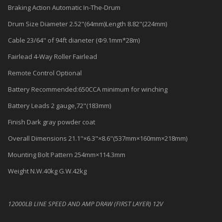
Braking Action Automatic In-The-Drum
Drum Size Diameter 2.52"(64mm)Length 8.82"(224mm)
Cable 23/64" of 94ft dianeter (Φ9.1mm*28m)
Fairlead 4-Way Roller Fairlead
Remote Control Optional
Battery Recommended:650CCA minimum for winching
Battery Leads 2 gauge,72"(183mm)
Finish Dark gray powder coat
Overall Dimensions 21.1"×6.3"×8.6"(537mm×160mm×218mm)
Mounting Bolt Pattern 254mm×114.3mm
Weight N.W.40kg G.W.42kg
12000LB LINE SPEED AND AMP DRAW (FIRST LAYER) 12V