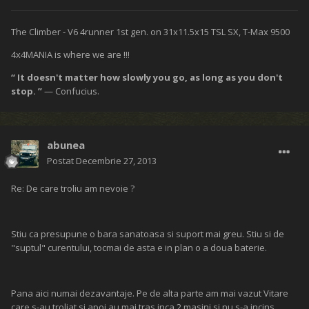
The Climber - V6 4runner 1st gen. on 31x11.5x15 TSL SX, T-Max 9500
4x4MANIA is where we are !!!
“ It doesn't matter how slowly you go, as long as you don't
stop. ”
— Confucius.
abunea
Postat
Decembrie 27, 2013
Re: De care troliu am nevoie ?
Stiu ca presupune o bara sanatoasa si suport mai greu. Stiu si de
"suptul" curentului, tocmai de asta e in plan o a doua baterie.
Pana aici numai dezavantaje. Pe de alta parte am mai vazut Vitare
care s-au troliat si apoi au mai tras inca 2 masini si nu s-a incins