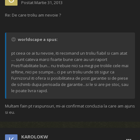
Postat
Martie 31, 2013
Re: De care troliu am nevoie ?
worldscape a spus:
pt ceea ce ai tu nevoie, iti recomand un troliu fiabil si cam atat
.... sunt cateva marci foarte bune care au un raport
Pret/Fiabilitate bun... nu trebuie nici sa megi pe troliile cele mai
ieftine, nici pe scumpe... ci pe un troliu unde sti sigur ca
Furnizorul iti ofera si posibilitatea de post garantie si de piese
de schimb dupa perioada de garantie...si le si are pe stoc, sau
le poate livra rapid.
Multam fain pt raspunsuri, mi-ai confirmat concluzia la care am ajuns
si eu.
KAROLOKW