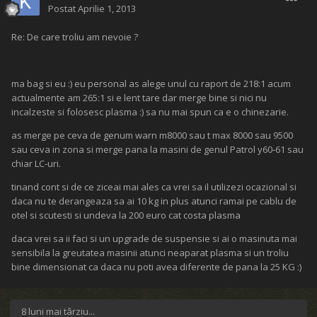
Postat
Aprilie 1, 2013
Re: De care troliu am nevoie ?
ma bag si eu :) eu personal as alege unul cu raport de 218:1 acum
actualmente am 265:1 si e lent tare dar merge bine si nici nu
incalzeste si folosesc plasma :) sa nu mai spun ca e o chinezarie.
as merge pe ceva de genum warn m8000 sau t max 8000 sau 9500
sau ceva in zona si merge pana la masini de genul Patrol y60-61 sau
chiar LC-uri.
tinand cont si de ce ziceai mai ales ca vrei sa il utilizezi ocazional si
daca nu te derangeaza sa ai 10 kg in plus atunci ramai pe cablu de
otel si scutesti si undeva la 200 euro cat costa plasma
daca vrei sa ii faci si un upgrade de suspensie si ai o masinuta mai
sensibila la greutatea masinii atunci neaparat plasma si un troliu
bine dimensionat ca daca nu poti avea diferente de pana la 25 KG :)
8 luni mai târziu...