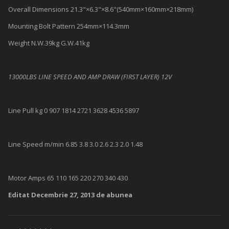
Overall Dimensions 21.3"×6.3"×8.6"(540mm×160mm×218mm)
Mounting Bolt Pattern 254mm×114.3mm
Weight N.W.39kg G.W.41kg
13000LBS LINE SPEED AND AMP DRAW (FIRST LAYER) 12V
Line Pull kg 0 907 1814 2721 3628 4536 5897
Line Speed m/min 6.85 3.8 3.0 2.6 2.3 2.0 1.48
Motor Amps 65 110 165 220 270 340 430
Editat
Decembrie 27, 2013
de abunea