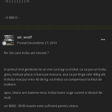
- O | | | | | | | O -
- O IIIIIII O -
air_wolf
Postat
Decembrie 27, 2013
Re: De care troliu am nevoie ?
in primul rind gindeste-te ce vrei sa tragi cu troliul. ca sa pui un troliu
greu, trebuie placa si bara pe masura, asa ca pe linga cele 40kg ale
troliului mai pui vreo 40 de kg. va trebui sa compensezi la kitul de
inaltare.
apoi, vitara are baterie mica. troliul mare suge curent si destul de
mult.
un 8000 - 9500 maxim este suficient pentru vitara.