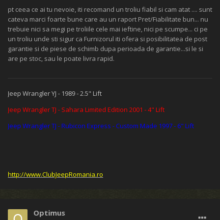
pt ceea ce ai tu nevoie, iti recomand un troliu fiabil si cam atat .... sunt
cateva marci foarte bune care au un raport Pret/Fiabilitate bun... nu
trebuie nici sa megi pe troliile cele mai ieftine, nici pe scumpe... ci pe
un troliu unde sti sigur ca Furnizorul iti ofera si posibilitatea de post
garantie si de piese de schimb dupa perioada de garantie...si le si
are pe stoc, sau le poate livra rapid.
Jeep Wrangler YJ - 1989 - 2.5" Lift
Jeep Wrangler TJ - Sahara Limited Edition 2001 - 4" Lift
Jeep Wrangler TJ - Rubicon Express - Custom Made 1997 - 6" Lift
http://www.ClubJeepRomania.ro
Optimus