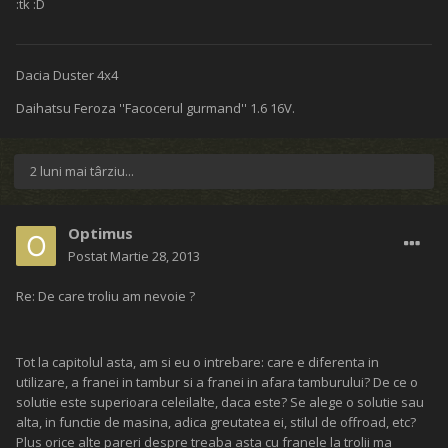
:tk :D
Dacia Duster 4x4
Daihatsu Feroza ''Facocerul gurmand'' 1.6 16V.
2 luni mai târziu...
Optimus
Postat
Martie 28, 2013
Re: De care troliu am nevoie ?
Tot la capitolul asta, am si eu o intrebare: care e diferenta in
utilizare, a franei in tambur si a franei in afara tamburului? De ce o
solutie este superioara celeilalte, daca este? Se alege o solutie sau
alta, in functie de masina, adica greutatea ei, stilul de offroad, etc?
Plus orice alte pareri despre treaba asta cu franele la trolii ma