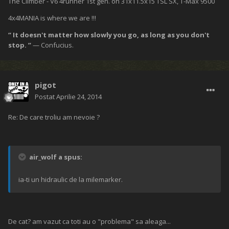
The Climber - V6 4runner 1st gen. on 31x11.5x15 TSL SX, T-Max 9500
4x4MANIA is where we are !!!
“ It doesn't matter how slowly you go, as long as you don't
stop. ”
— Confucius.
pigot
Postat
Aprilie 24, 2014
Re: De care troliu am nevoie ?
air_wolf a spus:
ia-ti un hidraulic de la milemarker.
De cat? am vazut ca toti au o "problema" sa aleaga...