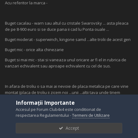
Acu referitor la marca -
Buget cacalau - warn sau altul cu cristale Swarovsky ... asta pleaca
de pe 8-900 euro si se duce pana ii cad lu Ponta ouale ...
Buget moderat - superwinch, kingone samd ...alte trolii de acest gen
Buget mic - orice alta chinezarie
Buget si mai mic - stai si vaneaza unul oricare ar fi el in rubrica de
vanzari echivalent sau aproape echivalent cu cel de sus.
In afara de troliu o sa mai ai nevoie de placa metalica pe care vine
montat (placa de troliu ii zicem noi ...unii ...altii tava unde tinem
berea, chilotii la uscat, prezervativele sa nu le gaseasca nevasta
Informații Importante
samd)...pe care fie o gasesti pe piata, fie ti-o faci tu in regie proprie
Accesul pe Forum Club4x4 este conditionat de
sau nu si pretul ei oscineaza intre 25 euro si 150 euro ...depinde.
respectarea Regulamentului -
Termeni de Utilizare
Accept
A treia necunoscuta ...montajul ...si asta oscileaza intre 50 si 150 euro
...in functie de pretentii...