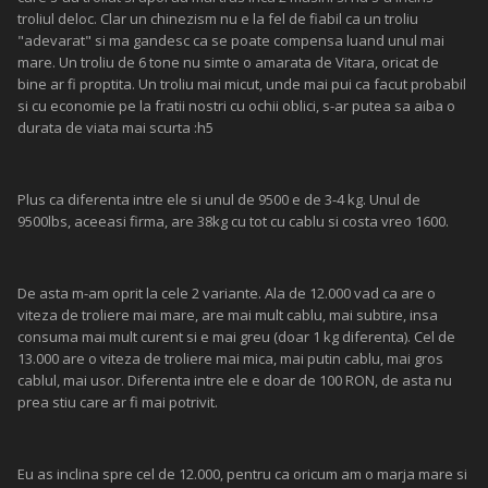
troliul deloc. Clar un chinezism nu e la fel de fiabil ca un troliu
"adevarat" si ma gandesc ca se poate compensa luand unul mai
mare. Un troliu de 6 tone nu simte o amarata de Vitara, oricat de
bine ar fi proptita. Un troliu mai micut, unde mai pui ca facut probabil
si cu economie pe la fratii nostri cu ochii oblici, s-ar putea sa aiba o
durata de viata mai scurta :h5
Plus ca diferenta intre ele si unul de 9500 e de 3-4 kg. Unul de
9500lbs, aceeasi firma, are 38kg cu tot cu cablu si costa vreo 1600.
De asta m-am oprit la cele 2 variante. Ala de 12.000 vad ca are o
viteza de troliere mai mare, are mai mult cablu, mai subtire, insa
consuma mai mult curent si e mai greu (doar 1 kg diferenta). Cel de
13.000 are o viteza de troliere mai mica, mai putin cablu, mai gros
cablul, mai usor. Diferenta intre ele e doar de 100 RON, de asta nu
prea stiu care ar fi mai potrivit.
Eu as inclina spre cel de 12.000, pentru ca oricum am o marja mare si