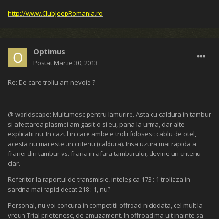
http://www.ClubJeepRomania.ro
Optimus
Postat
Martie 30, 2013
Re: De care troliu am nevoie ?
@ worldscape: Multumesc pentru lamurire. Asta cu caldura in tambur
si afectarea plasmei am gasit-o si eu, pana la urma, dar alte
explicatii nu. In cazul in care ambele trolii folosesc cablu de otel,
acesta nu mai este un criteriu (caldura). Insa uzura mai rapida a
franei din tambur vs. frana in afara tamburului, devine un criteriu
clar.
Referitor la raportul de transmisie, inteleg ca 173 : 1 troliaza in
sarcina mai rapid decat 218 : 1, nu?
Personal, nu voi concura in competitii offroad niciodata, cel mult la
vreun Trial prietenesc, de amuzament. In offroad ma uit inainte sa