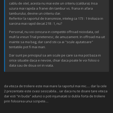
cablu de otel, acesta nu mai este un criteriu (caldura). Insa
uzura mai rapida a franei din tambur vs. frana in afara
tamburului, devine un criteriu clar.
Referitor la raportul de transmisie, inteleg ca 173 : 1 troliaza in
sarcina mai rapid decat 218 : 1, nu?
Personal, nu voi concura in competitii offroad niciodata, cel
mult la vreun Trial prietenesc, de amuzament. In offroad ma uit
inainte sa ma bag, dar cand stii ca ai "scule ajutatoare"
tentatiile pot fi mai mari.
Dar sunt pe principiul sa am scule pe care sa ma pot baza in
orice situatie daca e nevoie, chiar daca poate le voi folosi o
data sau de doua ori in viata.
da viteza de troliere este mai mare la raportul mai mic..... dar la cele
2 prezentate este cvasi sesizabila... iar daca nu te doare tare viteza
dar esti "in buda" adunci o poti injumatati si dubla forta de troliere
prin folosirea unui scripete....