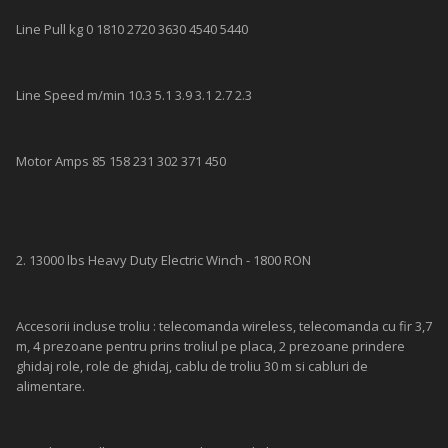
Line Pull kg 0 1810 2720 3630 4540 5440
Line Speed m/min 10.3 5.1 3.9 3.1 2.7 2.3
Motor Amps 85 158 231 302 371 450
2. 13000 lbs Heavy Duty Electric Winch - 1800 RON
Accesorii incluse troliu : telecomanda wireless, telecomanda cu fir 3,7
m, 4 prezoane pentru prins troliul pe placa, 2 prezoane prindere
ghidaj role, role de ghidaj, cablu de troliu 30 m si cabluri de
alimentare.