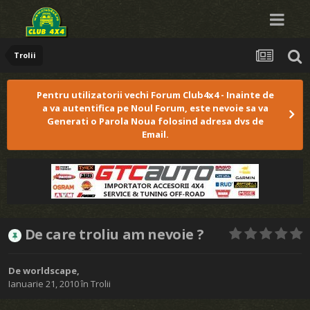
Trolii
Pentru utilizatorii vechi Forum Club4x4 - Inainte de
a va autentifica pe Noul Forum, este nevoie sa va
Generati o Parola Noua folosind adresa dvs de
Email.
De care troliu am nevoie ?
De
worldscape
,
Ianuarie 21, 2010
în
Trolii