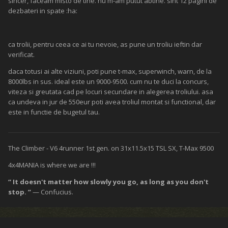
sincer, faceam misto de tine. nu m-am putut abtine. sint 12 pagini de
dezbateri in spate :ha:
ca trolii, pentru ceea ce ai tu nevoie, as pune un troliu ieftin dar
verificat.
daca totusi ai alte viziuni, poti pune t-max, superwinch, warn, de la
8000lbs in sus. ideal este un 9000-9500. cum nu te duci la concurs,
viteza si greutata cad pe locuri secundare in alegerea troliului. asa
ca undeva in jur de 550eur poti avea troliul montat si functional, dar
este in functie de bugetul tau.
The Climber - V6 4runner 1st gen. on 31x11.5x15 TSL SX, T-Max 9500
4x4MANIA is where we are !!!
“ It doesn't matter how slowly you go, as long as you don't
stop. ”
— Confucius.