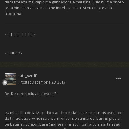
daca troliaza mai rapid ma gandesc ca e mai bine. Cum nu ma pricep
prea bine, am zis ca mai bine intreb, sa invat si eu din greselile
altora :ha:
- O | | | | | | | O -
- O IIIIIII O -
air_wolf
Postat
Decembrie 28, 2013
Re: De care troliu am nevoie ?
eu mi-as lua de la Max, daca ar fi sa-mi iau alt troliu si n-as avea bani
de t-max, superwinch sau warn. oricum, o sa mai dai bani in plus si
pe baterie, izolator, bara (mai gea, mai scumpa), arcuri mai tari sau