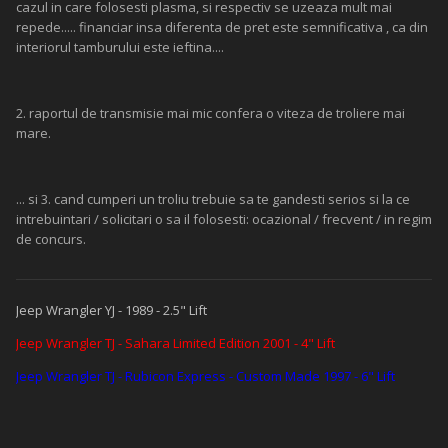
cazul in care folosesti plasma, si respectiv se uzeaza mult mai
repede..... financiar insa diferenta de pret este semnificativa , ca din
interiorul tamburului este ieftina....
2. raportul de transmisie mai mic confera o viteza de troliere mai
mare.
... si 3. cand cumperi un troliu trebuie sa te gandesti serios si la ce
intrebuintari / solicitari o sa il folosesti: ocazional / frecvent / in regim
de concurs.
Jeep Wrangler YJ - 1989 - 2.5" Lift
Jeep Wrangler TJ - Sahara Limited Edition 2001 - 4" Lift
Jeep Wrangler TJ - Rubicon Express - Custom Made 1997 - 6" Lift