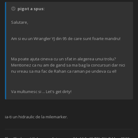
pigot a spus:
Salutare,
Am si eu un Wrangler YJ din 95 de care sunt foarte mandru!
Ma poate ajuta cineva cu un sfat in alegerea unui troliu?
Mentionez ca nu am de gand sa ma bag la concursuri dar nici
nu vreau sa ma fac de Rahan ca raman pe undeva cu el!
Va multumesc si ... Let's get dirty!
ia-ti un hidraulic de la milemarker.