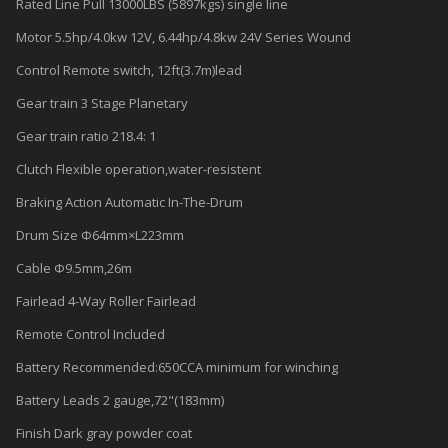
Rated Line Pull 13000LBS (5897kgs) single line
Motor 5.5hp/4.0kw 12V, 6.44hp/4.8kw 24V Series Wound
Control Remote switch, 12ft(3.7m)lead
Gear train 3 Stage Planetary
Gear train ratio 218.4: 1
Clutch Flexible operation,water-resistent
Braking Action Automatic In-The-Drum
Drum Size Φ64mm×L223mm
Cable Φ9.5mm,26m
Fairlead 4-Way Roller Fairlead
Remote Control Included
Battery Recommended:650CCA minimum for winching
Battery Leads 2 gauge,72"(183mm)
Finish Dark gray powder coat