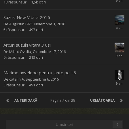
18
răspunsuri
1,5k
citiri
Suzuki New Vitara 2016
De
Augustin1975
,
Noiembrie 1, 2016
5
răspunsuri
497
citiri
Arcuri suzuki vitara 3 usi
De
Mihut Ovidiu
,
Octombrie 17, 2016
0
răspunsuri
213
citiri
Marime anvelope pentru Jante pe 16
De
catalin.A
,
Septembrie 6, 2016
3
răspunsuri
491
citiri
ANTERIOARĂ
Pagina 7 din 39
URMĂTOAREA
Urmăritori
0