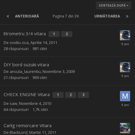
SORTEAZĂ DUPĂ
ANTERIOARĂ
Pagina 7 din 39
URMĂTOAREA
litrometru 3/4 vitara
1
2
De
ovidiu cica
,
Aprilie 14, 2011
28
răspunsuri
981
citiri
DIY bord suzuki vitara
De
ancuta_laurentiu
,
Noiembrie 3, 2009
21
răspunsuri
969
citiri
CHECK ENGINE Vitara
1
2
3
De
saw
,
Noiembrie 4, 2010
64
răspunsuri
1,7k
citiri
Carlig remorcare Vitara
De
BlackLord
,
Martie 11, 2011