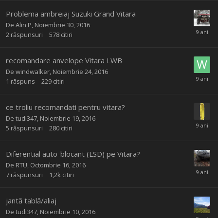
Problema ambreiaj Suzuki Grand Vitara
De
Alin P
,
Noiembrie 30, 2016
2
răspunsuri
578
citiri
recomandare anvelope Vitara LWB
De
windwalker
,
Noiembrie 24, 2016
1
răspuns
229
citiri
ce troliu recomandati pentru vitara?
De
tudi347
,
Noiembrie 19, 2016
5
răspunsuri
280
citiri
Diferential auto-blocant (LSD) pe Vitara?
De
RTU
,
Octombrie 16, 2016
7
răspunsuri
1,2k
citiri
jantă tablă/aliaj
De
tudi347
,
Noiembrie 10, 2016