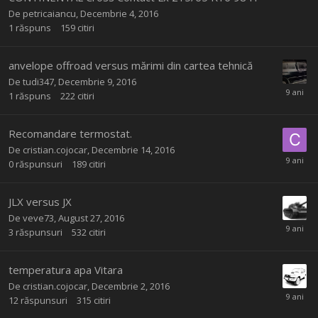
De
petricaiancu
,
Decembrie 4, 2016
1
răspuns
159
citiri
anvelope offroad versus mărimi din cartea tehnică
De
tudi347
,
Decembrie 9, 2016
1
răspuns
222
citiri
Recomandare termostat.
De
cristian.cojocar
,
Decembrie 14, 2016
0
răspunsuri
189
citiri
JLX versus JX
De
veve73
,
August 27, 2016
3
răspunsuri
532
citiri
temperatura apa Vitara
De
cristian.cojocar
,
Decembrie 2, 2016
12
răspunsuri
315
citiri