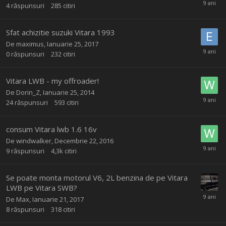
4
răspunsuri
285
citiri
Sfat achizitie suzuki Vitara 1993
De
maximus
,
Ianuarie 25, 2017
0
răspunsuri
232
citiri
Vitara LWB - my offroader!
De
Dorin_Z
,
Ianuarie 25, 2014
24
răspunsuri
593
citiri
consum Vitara lwb 1.6 16v
De
windwalker
,
Decembrie 22, 2016
9
răspunsuri
4,3k
citiri
Se poate monta motorul V6, 2L benzina de pe Vitara
LWB pe Vitara SWB?
De
Max
,
Ianuarie 21, 2017
8
răspunsuri
318
citiri