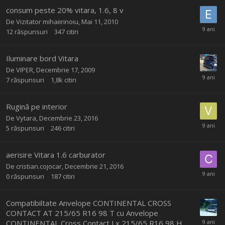
consum peste 20% vitara, 1.6, 8 v
De Vizitator mihaiirinoiu,
Mai 11, 2010
12
răspunsuri
347
citiri
Iluminare bord Vitara
De
VIPER
,
Decembrie 17, 2009
7
răspunsuri
1,8k
citiri
Rugină pe interior
De
Vytara
,
Decembrie 23, 2016
5
răspunsuri
246
citiri
aerisire Vitara 1.6 carburator
De
cristian.cojocar
,
Decembrie 21, 2016
0
răspunsuri
187
citiri
Compatibiltate Anvelope CONTINENTAL CROSS
CONTACT AT 215/65 R16 98 T cu Anvelope
CONTINENTAL Cross Contact Lx 215/65 R16 98 H