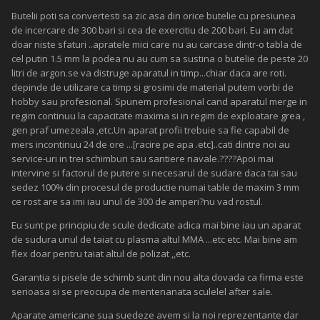
Butelii poti sa convertesti sa zic asa din orice butelie cu presiunea
de incercare de 300 bari si cea de exercitiu de 200 bari. Eu am dat
doar niste sfaturi ..apratele mici care nu au carcase dintr-o tabla de
cel putin 1.5 mm la podea nu au cum sa sustina o butelie de peste 20
litri de argon.se va distruge aparatul in timp...chiar daca are roti.
depinde de utilizare ca timp si grosimi de material putem vorbi de
hobby sau profesional. Spunem profesional cand aparatul merge in
regim continuu la capacitate maxima si in regim de exploatare grea ,
gen praf umezeala ,etc.Un aparat profii trebuie sa fie capabil de
mers incontinuu 24 de ore ...[racire pe apa .etc]..cati dintre noi au
service-uri in trei schimburi sau santiere navale.????Apoi mai
intervine si factorul de putere si necesarul de sudare daca tai sau
sedez 100% din procesul de productie numai table de maxim 3 mm
ce rost are sa imi iau unul de 300 de amperi?nu vad rostul.
Eu sunt pe principiu de scule dedicate adica mai bine iau un aparat
de sudura unul de taiat cu plasma altul MMA ...etc etc. Mai bine am
flex doar pentru taiat altul de polizat ,,etc.
Garantia si pisele de schimb sunt din nou alta dovada ca firma este
serioasa si se preocupa de mentenanata sculelel after sale.
Aparate americane sua suedeze avem si la noi reprezentante dar