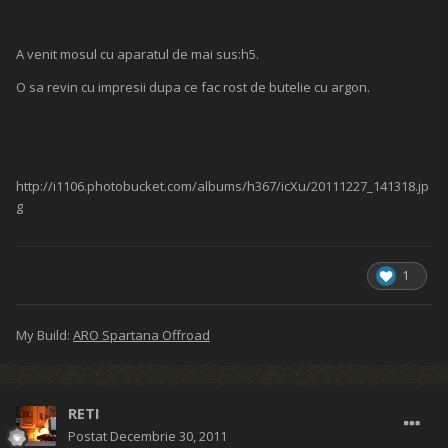
A venit mosul cu aparatul de mai sus:h5.
O sa revin cu impresii dupa ce fac rost de butelie cu argon.
http://i1106.photobucket.com/albums/h367/icXu/20111227_141318.jp
g
1
My Build:
ARO Spartana Offroad
RETI
Postat
Decembrie 30, 2011