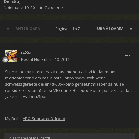
De
icXu
,
Noiembrie 10, 2011
în
Caroserie
ANTERIOARĂ
Pagina 1 din 7
URMĂTOAREA
icXu
Postat
Noiembrie 10, 2011
Si pe mine ma intereseaza o asemenea achizitie dar m-am
reorientat cand am vazut asta :
http://www.stahlwerk-
schweissgeraete.de/en/ct-535-kombigeraet.html
(sper sa nu se
considere reclama), au si MIG dar e 700 euro. Poate postezi aici daca
gasesti ceva bun.Spor!
My Build:
ARO Spartana Offroad
4 săptămâni mai târziu...