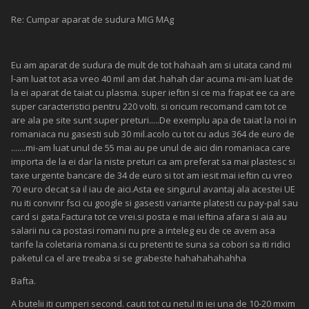
Re: Cumpar aparat de sudura MIG MAg
Eu am aparat de sudura de mult de tot hahaah am si uitata cand mi
l-am luat tot asa vreo 40 mil am dat .hahah dar acuma mi-am luat de
la ei aparat de taiat cu plasma. super ieftin si ce ma frapat ee ca are
super caracteristici pentru 220 volti. si oricum recomand cam tot ce
are ala pe site sunt super preturi.....De exemplu apa de taiat la noi in
romaniaca nu gasesti sub 30 mil.acolo cu tot cu adus 364 de euro de
.......mi-am luat unul de 55 mai au pe unul de aici din romaniaca care
importa de la ei dar la niste preturi ca am preferat sa mai plastesc si
taxe urgente bancare de 34 de euro si tot am iesit mai ieftin cu vreo
70 euro decat sa il iau de aici.Asta ee singurul avantaj ala acestei UE
nu iti convinr fsci cu google si gasesti variante platesti cu pay-pal sau
card si gata.Factura tot ce vrei.si posta e mai ieftina afara si aia au
salarii nu ca postasi romani nu pre a inteleg eu de ce avem asa
tarife la coletaria romana.si cu pretenti te suna sa cobori sa iti ridici
paketul ca el are treaba si se grabeste hahahahahahha
Bafta.
A butelii iti cumperi second. cauti tot cu netul iti iei una de 10-20 mxim