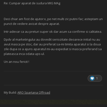
Re: Cumpar aparat de sudura MIG MAg
Deci chiar am fost de ajutor:x, pe net multi zic putini fac; asteptam un
punct de vedere avizat despre aparat.
Intr-adevar ca au preturi super ok dar acum sa confirme si calitatea.
Dpdv al marketingului au dovedit seriozitate deoarece initial nu au
avut masca pe stoc, dar au preferat sa-mi timita aparatul si la doua
zile dupa ce a ajuns aparatul mi-au expediat si masca preferand sa
plateasca inca odata ups-ul.
Un an nou fericit !
1
My Build:
ARO Spartana Offroad