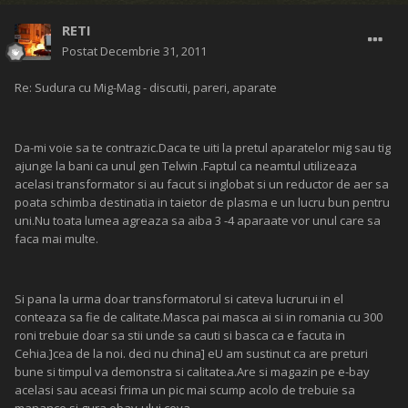
RETI
Postat
Decembrie 31, 2011
Re: Sudura cu Mig-Mag - discutii, pareri, aparate
Da-mi voie sa te contrazic.Daca te uiti la pretul aparatelor mig sau tig
ajunge la bani ca unul gen Telwin .Faptul ca neamtul utilizeaza
acelasi transformator si au facut si inglobat si un reductor de aer sa
poata schimba destinatia in taietor de plasma e un lucru bun pentru
uni.Nu toata lumea agreaza sa aiba 3 -4 aparaate vor unul care sa
faca mai multe.
Si pana la urma doar transformatorul si cateva lucrurui in el
conteaza sa fie de calitate.Masca pai masca ai si in romania cu 300
roni trebuie doar sa stii unde sa cauti si basca ca e facuta in
Cehia.]cea de la noi. deci nu china] eU am sustinut ca are preturi
bune si timpul va demonstra si calitatea.Are si magazin pe e-bay
acelasi sau aceasi frima un pic mai scump acolo de trebuie sa