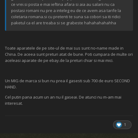
ce vrei.si posta e mai ieftina afara si aia au salarii nu ca
postasi romani nu pre a inteleg eu de ce avem asa tarife la
coletaria romana.si cu pretenti te suna sa cobori sa iti ridici
paketul ca el are treaba si se grabeste hahahahahahha
Toate aparatele de pe site-ul de mai sus sunt no-name made in
China. De aceea sunt preturi atat de bune. Poti cumpara de multe ori
aceleasi aparate de pe ebay.de la preturi chiar si mai mici.
Un MIG de marca si bun nu prea il gasesti sub 700 de euro SECOND
HAND.
Cel putin pana acum un an nu il gaseai. De atunci nu m-am mai
interesat.
1