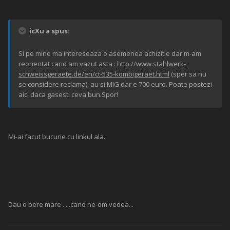
icXu a spus:
Si pe mine ma intereseaza o asemenea achizitie dar m-am
reorientat cand am vazut asta :
http://www.stahlwerk-
schweissgeraete.de/en/ct-535-kombigeraet.html
(sper sa nu
se considere reclama), au si MIG dar e 700 euro. Poate postezi
aici daca gasesti ceva bun.Spor!
Mi-ai facut bucurie cu linkul ala.
Dau o bere mare .....cand ne-om vedea...