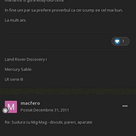
manance si gura ebay-ului ceva.
In fine uni par sa prefere proverbul ca cei scump ee cel mai bun.
La multi ani.
1
Land Rover Discovery I
Mercury Sable
LR serie III
macfero
Postat
Decembrie 31, 2011
Re: Sudura cu Mig-Mag - discutii, pareri, aparate