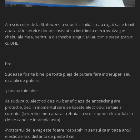
Am scis celor de la Stahlwerk la suport si initial m-au rugat sa le trimit
aparatul in service dar am insistat sa imi trimita electrovalva ,pe
cheltuiala mea, pentru a o schimba singur. Mi-au trimis piesa gratuit
cu DHL.
Pro:
Sudeaza foarte bine, pe toata plaja de putere fara intreruperi sau
oscilatii de putere,
-plasma taie bine
-la sudura cu electrod desi nu beneficiaza de antisticking are
protectie, deci in momentul care se lipeste electrodul se taie si
curentul (la vechiul meu aparat trebuia sa scot repede electodul din
cleste cand se intampla asta)
-hotstartul de la wig este foatre "capabil" in sensul ca initiaza arcul
electic de la o distanta de peste 3 cm.