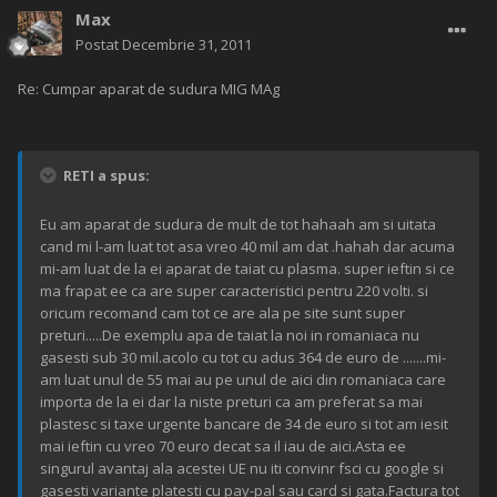
Max
Postat
Decembrie 31, 2011
Re: Cumpar aparat de sudura MIG MAg
RETI a spus:
Eu am aparat de sudura de mult de tot hahaah am si uitata
cand mi l-am luat tot asa vreo 40 mil am dat .hahah dar acuma
mi-am luat de la ei aparat de taiat cu plasma. super ieftin si ce
ma frapat ee ca are super caracteristici pentru 220 volti. si
oricum recomand cam tot ce are ala pe site sunt super
preturi.....De exemplu apa de taiat la noi in romaniaca nu
gasesti sub 30 mil.acolo cu tot cu adus 364 de euro de .......mi-
am luat unul de 55 mai au pe unul de aici din romaniaca care
importa de la ei dar la niste preturi ca am preferat sa mai
plastesc si taxe urgente bancare de 34 de euro si tot am iesit
mai ieftin cu vreo 70 euro decat sa il iau de aici.Asta ee
singurul avantaj ala acestei UE nu iti convinr fsci cu google si
gasesti variante platesti cu pay-pal sau card si gata.Factura tot