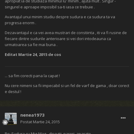
apropiat ia de studiaza minimul lu' minim , ajuta mult . Singur -
singurel e aproape imposibil sa-ti iasa ce trebuie .
Avantajul unui minim studiu despre sudura e ca sudura ta va
progresa enorm .
Dezavantajul e ca vei avea mustrari de constiinta , iti va fi rusine de
fiecare dintre sudurile anterioare si vei dori intodeauna ca
urmatoarea sa fie mai buna .
Editat
Martie 24, 2015
de cos
... sa fim corecti pana la capat !
Nu cere nimeni sa fii impecabil si un fel de varf de gama , doar corect
e destul !
nenea1973
Postat
Martie 24, 2015
Re: Sudura cu Mig-Mag - discutii, pareri, aparate