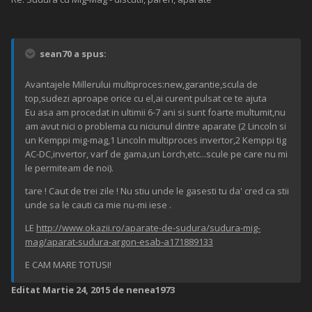
sean70 a spus:
Avantajele Millerului multiproces:new,garantie,scula de
top,sudezi aproape orice cu el,ai curent pulsat ce te ajuta
Eu asa am procedat in ultimii 6-7 ani si sunt foarte multumit,nu
am avut nici o problema cu niciunul dintre aparate (2 Lincoln si
un Kemppi mig-mag,1 Lincoln multiproces invertor,2 Kemppi tig
AC-DC,invertor, varf de gama,un Lorch,etc...scule pe care nu mi
le permiteam de noi).
tare ! Caut de trei zile ! Nu stiu unde le gasesti tu da' cred ca stii
unde sa le cauti ca mie nu-mi iese .
LE
http://www.okazii.ro/aparate-de-sudura/sudura-mig-
mag/aparat-sudura-argon-esab-a171889133
E CAM MARE TOTUSI!
Editat
Martie 24, 2015
de nenea1973