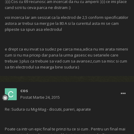
:):):) Cos cu 69 recunosc am incercat da nu cu amperii :):):) ce imi place
cand scrii tu ceva parca ne distram :)
voi incerca lar am sesizat ca la electrod de 2,5 conform specificatiilor
astora ar trebui sa merg pe la 80 A si la curentul asta mi se cam
plipeste sa spun asa electrodul
e drept ca eu invat sa sudez pe carca mea,adica nu imi arata nimeni
cum si nu ma pricep dar pana la urma gasesc eu setariele care
trebuie :) plus ca trebuie sa vad cum sa avansez,cum sa misc si cum
sa tin electrodul sa mearga bine sudura:)
cos
Postat
Martie 24, 2015
Re: Sudura cu Mig-Mag - discutii, pareri, aparate
Poate ca intr-un epic final te prinzi tu ce si cum . Pentru un final mai