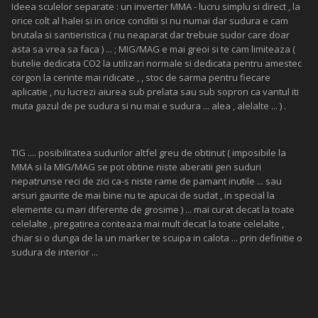
Ideea sculelor separate : un inverter MMA - lucru simplu si direct , la
orice colt al halei si in orice conditii si nu numai dar sudura e cam
brutala si santieristica ( nu neaparat dar trebuie sudor care doar
asta sa vrea sa faca ) ... ; MIG/MAG e mai greoi si te cam limiteaza (
butelie dedicata CO2 la utilizari normale si dedicata pentru amestec
corgon la cerinte mai ridicate , , stoc de sarma pentru fiecare
aplicatie , nu lucrezi aiurea sub prelata sau sub sopron ca vantul iti
muta gazul de pe sudura si nu mai e sudura ... alea , alelalte ... ) .
TIG .... posibilitatea sudurilor altfel greu de obtinut ( imposibile la
MMA si la MIG/MAG se pot obtine niste aberatii gen suduri
nepatrunse reci de zici ca-s niste rame de pamant inutile ... sau
arsuri gaurite de mai bine nu te apucai de sudat , in special la
elemente cu mari diferente de grosime ) ... mai curat decat la toate
celelalte , pregatirea conteaza mai mult decat la toate celelalte ,
chiar si o dunga de la un marker te scuipa in calota ... prin definitie o
sudura de interior ...