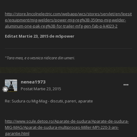
http://store.lincolnelectric.com/webapp/wcs/stores/servlet/en/leesit
e/equipment/mig-welders/power-mig-reg%3B-350mp-mig-welder-
aluminum-one-pak-reg%3B-for-trailer-mfg-gen-fab-p-k4023-2
Editat
Martie 23, 2015
de m5power
"
Tara mea, e o vesnica ridicare din umeri
.
nenea1973
Postat
Martie 23, 2015
Re: Sudura cu Mig-Mag - discutii, pareri, aparate
http://www.scule.detop.ro/Aparate-de-sudura/Aparate-de-sudura-
MIG-MAG/Aparat-de-sudura-multiproces-Miller-MPI-220-3-ani-
garantie.html