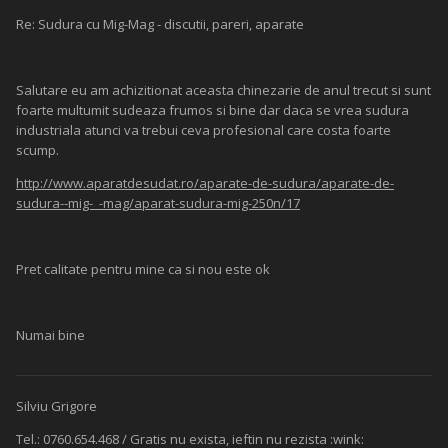
Re: Sudura cu Mig-Mag - discutii, pareri, aparate
Salutare eu am achizitionat aceasta chinezarie de anul trecut si sunt
foarte multumit sudeaza frumos si bine dar daca se vrea sudura
industriala atunci va trebui ceva profesional care costa foarte
scump.
http://www.aparatdesudat.ro/aparate-de-sudura/aparate-de-
sudura--mig-_-mag/aparat-sudura-mig-250n/17
Pret calitate pentru mine ca si nou este ok
Numai bine
Silviu Grigore
Tel.: 0760.654.468 / Gratis nu exista, ieftin nu rezista :wink: