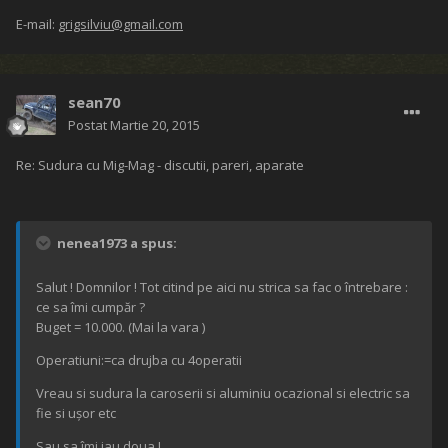
E-mail:
grigsilviu@gmail.com
sean70
Postat
Martie 20, 2015
Re: Sudura cu Mig-Mag - discutii, pareri, aparate
nenea1973 a spus:
Salut ! Domnilor ! Tot citind pe aici nu strica sa fac o întrebare :
ce sa îmi cumpăr ?
Buget = 10.000. (Mai la vara )
Operatiuni:=ca drujba cu 4operatii
Vreau si sudura la caroserii si aluminiu ocazional si electric sa
fie si ușor etc
Sau sa îmi iau doua !...