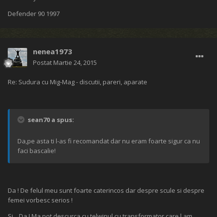
Defender 90 1997
nenea1973
Postat
Martie 24, 2015
Re: Sudura cu Mig-Mag - discutii, pareri, aparate
sean70 a spus:
Da,pe asta ti l-as fi recomandat dar nu eram foarte sigur ca nu
faci bascalie!
Da ! De felul meu sunt foarte caterincos dar despre scule si despre
femei vorbesc serios !
Si ...Da ! Ma pot descurca cu telwinul cu transformator care l am