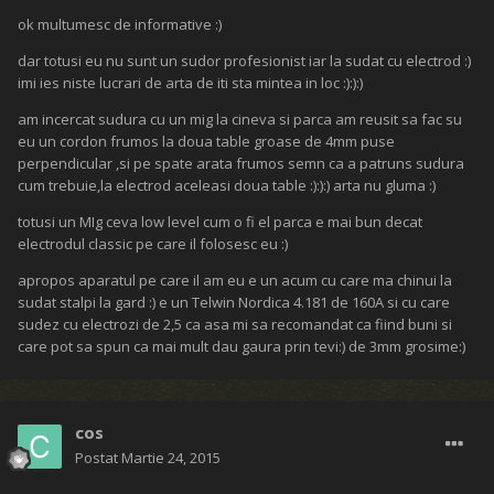
ok multumesc de informative :)
dar totusi eu nu sunt un sudor profesionist iar la sudat cu electrod :)
imi ies niste lucrari de arta de iti sta mintea in loc :):):)
am incercat sudura cu un mig la cineva si parca am reusit sa fac su
eu un cordon frumos la doua table groase de 4mm puse
perpendicular ,si pe spate arata frumos semn ca a patruns sudura
cum trebuie,la electrod aceleasi doua table :):):) arta nu gluma :)
totusi un MIg ceva low level cum o fi el parca e mai bun decat
electrodul classic pe care il folosesc eu :)
apropos aparatul pe care il am eu e un acum cu care ma chinui la
sudat stalpi la gard :) e un Telwin Nordica 4.181 de 160A si cu care
sudez cu electrozi de 2,5 ca asa mi sa recomandat ca fiind buni si
care pot sa spun ca mai mult dau gaura prin tevi:) de 3mm grosime:)
cos
Postat
Martie 24, 2015