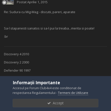
Postat
Aprilie 1, 2015
Re: Sudura cu Mig-Mag - discutii, pareri, aparate
Sa-l stapanesti sanatos si sa-l pui la treaba...merita si poate!
:br
Discovery 4 2010
Discovery 2 2000
Defender 90 1997
Informații Importante
Accesul pe Forum Club4x4 este conditionat de
nenea1973
respectarea Regulamentului -
Termeni de Utilizare
Postat
Aprilie 2, 2015
Accept
Re: Sudura cu Mig-Mag - discutii, pareri, aparate