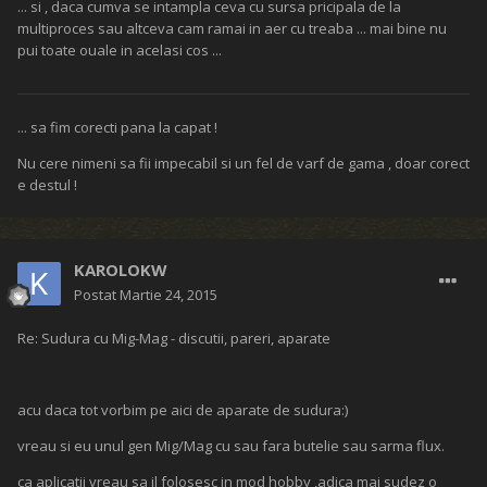
... si , daca cumva se intampla ceva cu sursa pricipala de la
multiproces sau altceva cam ramai in aer cu treaba ... mai bine nu
pui toate ouale in acelasi cos ...
... sa fim corecti pana la capat !
Nu cere nimeni sa fii impecabil si un fel de varf de gama , doar corect
e destul !
KAROLOKW
Postat
Martie 24, 2015
Re: Sudura cu Mig-Mag - discutii, pareri, aparate
acu daca tot vorbim pe aici de aparate de sudura:)
vreau si eu unul gen Mig/Mag cu sau fara butelie sau sarma flux.
ca aplicatii vreau sa il folosesc in mod hobby ,adica mai sudez o