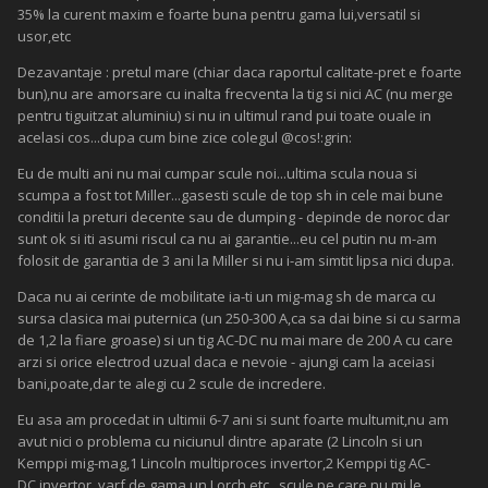
35% la curent maxim e foarte buna pentru gama lui,versatil si
usor,etc
Dezavantaje : pretul mare (chiar daca raportul calitate-pret e foarte
bun),nu are amorsare cu inalta frecventa la tig si nici AC (nu merge
pentru tiguitzat aluminiu) si nu in ultimul rand pui toate ouale in
acelasi cos...dupa cum bine zice colegul @cos!:grin:
Eu de multi ani nu mai cumpar scule noi...ultima scula noua si
scumpa a fost tot Miller...gasesti scule de top sh in cele mai bune
conditii la preturi decente sau de dumping - depinde de noroc dar
sunt ok si iti asumi riscul ca nu ai garantie...eu cel putin nu m-am
folosit de garantia de 3 ani la Miller si nu i-am simtit lipsa nici dupa.
Daca nu ai cerinte de mobilitate ia-ti un mig-mag sh de marca cu
sursa clasica mai puternica (un 250-300 A,ca sa dai bine si cu sarma
de 1,2 la fiare groase) si un tig AC-DC nu mai mare de 200 A cu care
arzi si orice electrod uzual daca e nevoie - ajungi cam la aceiasi
bani,poate,dar te alegi cu 2 scule de incredere.
Eu asa am procedat in ultimii 6-7 ani si sunt foarte multumit,nu am
avut nici o problema cu niciunul dintre aparate (2 Lincoln si un
Kemppi mig-mag,1 Lincoln multiproces invertor,2 Kemppi tig AC-
DC,invertor, varf de gama,un Lorch,etc...scule pe care nu mi le