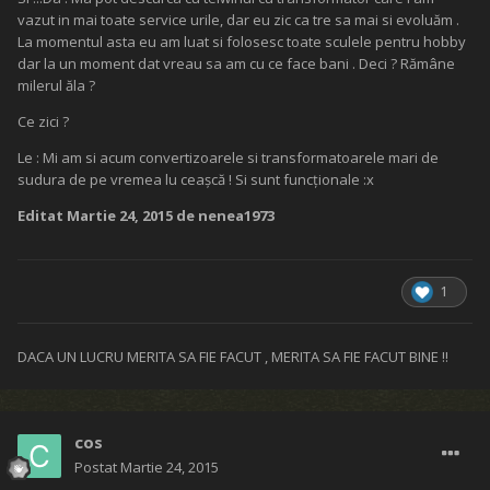
vazut in mai toate service urile, dar eu zic ca tre sa mai si evoluăm .
La momentul asta eu am luat si folosesc toate sculele pentru hobby
dar la un moment dat vreau sa am cu ce face bani . Deci ? Rămâne
milerul ăla ?
Ce zici ?
Le : Mi am si acum convertizoarele si transformatoarele mari de
sudura de pe vremea lu ceașcă ! Si sunt funcționale :x
Editat
Martie 24, 2015
de nenea1973
1
DACA UN LUCRU MERITA SA FIE FACUT , MERITA SA FIE FACUT BINE !!
cos
Postat
Martie 24, 2015