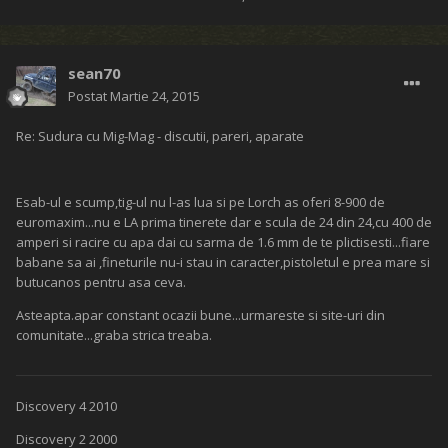
sean70
Postat
Martie 24, 2015
Re: Sudura cu Mig-Mag - discutii, pareri, aparate
Esab-ul e scump,tig-ul nu l-as lua si pe Lorch as oferi 8-900 de
euromaxim...nu e LA prima tinerete dar e scula de 24 din 24,cu 400 de
amperi si racire cu apa dai cu sarma de 1.6 mm de te plictisesti...fiare
babane sa ai ,fineturile nu-i stau in caracter,pistoletul e prea mare si
butucanos pentru asa ceva.
Asteapta.apar constant ocazii bune...urmareste si site-uri din
comunitate...graba strica treaba.
Discovery 4 2010
Discovery 2 2000