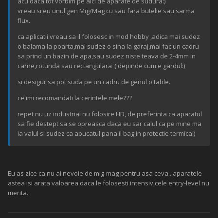
acu daca tot vorbim pe aici de aparate de sudura:)
vreau si eu unul gen Mig/Mag cu sau fara butelie sau sarma
flux.
ca aplicatii vreau sa il folosesc in mod hobby ,adica mai sudez
o balama la poarta,mai sudez o sina la garaj,mai fac un cadru
sa prind un bazin de apa,sau sudez niste teava de 2-4mm in
carne,rotunda sau rectangulara :) depinde cum e gardul:)
si desigur sa pot suda pe un cadru de genul o table.
ce imi recomandati la cerintele mele???
repet nu uz industrial nu folosire HD, de preferinta ca aparatul
sa fie destept sa se opreasca daca eu sar calul ca pe mine ma
ia valul si sudez ca apucatul pana il bag in protectie termica:)
Eu as zice ca nu ai nevoie de mig-mag pentru asa ceva...aparatele
astea isi arata valoarea daca le folosesti intensiv,cele entry-level nu
merita.