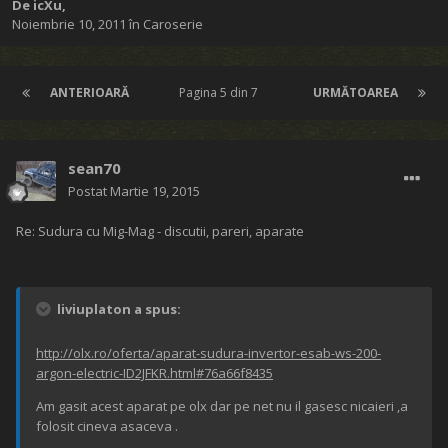
De
icXu
,
Noiembrie 10, 2011
în
Caroserie
ANTERIOARĂ
Pagina 5 din 7
URMĂTOAREA
sean70
Postat
Martie 19, 2015
Re: Sudura cu Mig-Mag - discutii, pareri, aparate
liviuplaton a spus:
http://olx.ro/oferta/aparat-sudura-invertor-esab-ws-200-
argon-electric-ID2JFKR.html#76a66f8435
Am gasit acest aparat pe olx dar pe net nu il gasesc nicaieri ,a
folosit cineva asaceva .