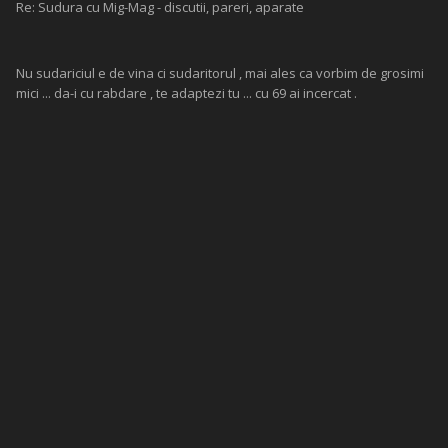
Re: Sudura cu Mig-Mag - discutii, pareri, aparate
Nu sudariciul e de vina ci sudaritorul , mai ales ca vorbim de grosimi
mici ... da-i cu rabdare , te adaptezi tu ... cu 69 ai incercat .