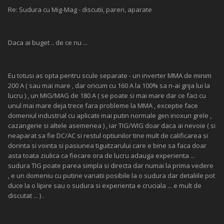
Re: Sudura cu Mig-Mag - discutii, pareri, aparate
Daca ai buget .. de ce nu ...
Eu totusi as opta pentru scule separate - un inverter MMA de minim
200 A ( sau mai mare , dar oricum cu 160 A la 100% sa n-ai grija lui la
lucru ) , un MIG/MAG de 180 A ( se poate si mai mare dar ce faci cu
unul mai mare deja trece fara probleme la MMA , exceptie face
domeniul industrial cu aplicatii mai putin normale gen inoxuri grele ,
cazangerie si altele asemenea ) , iar TIG/WIG doar daca ai nevoie ( si
neaparat sa fie DC/AC si restul optiunilor tine mult de calificarea si
dorinta si vointa si pasiunea tiguitzarului care e bine sa faca doar
asta toata ziulica ca fiecare ora de lucru adauga experienta ...
sudura TIG poate parea simpla si directa dar numai la prima vedere
, e un domeniu cu putine variatii posibile la o sudura dar detaliile pot
duce la o lipire sau o sudura si experienta e cruciala ... e mult de
discutat ... ) .