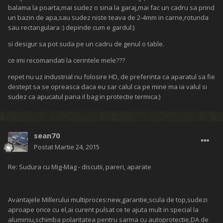
balama la poarta,mai sudez o sina la garaj,mai fac un cadru sa prind
un bazin de apa,sau sudez niste teava de 2-4mm in carne,rotunda
sau rectangulara :) depinde cum e gardul:)
si desigur sa pot suda pe un cadru de genul o table.
ce imi recomandati la cerintele mele???
repet nu uz industrial nu folosire HD, de preferinta ca aparatul sa fie
destept sa se opreasca daca eu sar calul ca pe mine ma ia valul si
sudez ca apucatul pana il bag in protectie termica:)
sean70
Postat
Martie 24, 2015
Re: Sudura cu Mig-Mag - discutii, pareri, aparate
Avantajele Millerului multiproces:new,garantie,scula de top,sudezi
aproape orice cu el,ai curent pulsat ce te ajuta mult in special la
aluminiu,schimba polaritatea pentru sarma cu autoprotectie,DA de