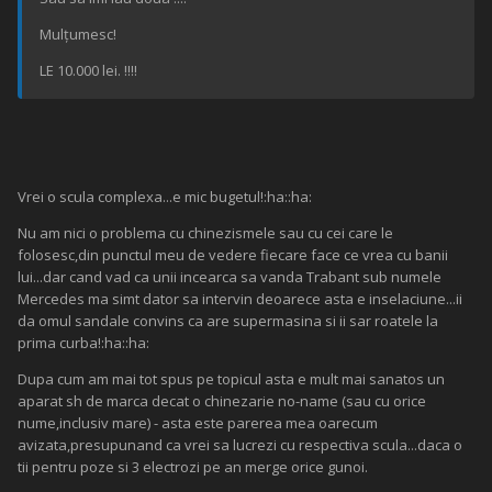
Mulțumesc!
LE 10.000 lei. !!!!
Vrei o scula complexa...e mic bugetul!:ha::ha:
Nu am nici o problema cu chinezismele sau cu cei care le
folosesc,din punctul meu de vedere fiecare face ce vrea cu banii
lui...dar cand vad ca unii incearca sa vanda Trabant sub numele
Mercedes ma simt dator sa intervin deoarece asta e inselaciune...ii
da omul sandale convins ca are supermasina si ii sar roatele la
prima curba!:ha::ha:
Dupa cum am mai tot spus pe topicul asta e mult mai sanatos un
aparat sh de marca decat o chinezarie no-name (sau cu orice
nume,inclusiv mare) - asta este parerea mea oarecum
avizata,presupunand ca vrei sa lucrezi cu respectiva scula...daca o
tii pentru poze si 3 electrozi pe an merge orice gunoi.