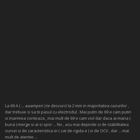
La 69 A ( ... aaamperi ) te descurci la 2 mm in majoritatea cazurilor ,
dar trebuie si sa tii pasul cu electrodul . Mai putin de 69 e cam putin
si marimea conteaza , mai mult de 69 e cam viol dar daca ai mana (
buna ) merge si ai si spor ... No , acu mai depinde si de stabilitatea
sursei si de caracteristica ei ( cat de rigida e ) si de OCV , dar ... mai
mult de atentie ...