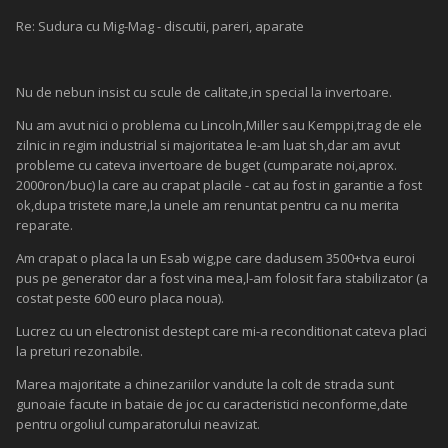
Re: Sudura cu Mig-Mag - discutii, pareri, aparate
Nu de nebun insist cu scule de calitate,in special la invertoare.
Nu am avut nici o problema cu Lincoln,Miller sau Kemppi,trag de ele
zilnic in regim industrial si majoritatea le-am luat sh,dar am avut
probleme cu cateva invertoare de buget (cumparate noi,aprox.
2000ron/buc) la care au crapat placile - cat au fost in garantie a fost
ok,dupa tristete mare,la unele am renuntat pentru ca nu merita
reparate.
Am crapat o placa la un Esab wig,pe care dadusem 3500+tva euroi
pus pe generator dar a fost vina mea,l-am folosit fara stabilizator (a
costat peste 600 euro placa noua).
Lucrez cu un electronist destept care mi-a reconditionat cateva placi
la preturi rezonabile.
Marea majoritate a chinezariilor vandute la colt de strada sunt
gunoaie facute in bataie de joc cu caracteristici neconforme,date
pentru orgoliul cumparatorului neavizat.