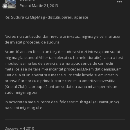
Postat
Martie 21, 2013
Re: Sudura cu Mig-Mag - discutii, pareri, aparate
Nici eu nu sunt sudor dar nevoia te invata...mig-mag e cel mai usor
de invatat procedeu de sudura.
Acum 10 ani am fost la un targ de sudura si o zi intreaga am sudat
mig-mag la standul Miller (am plecat cu hainele ciuruite) - asta a fost
impulsul sa ma las de servici si sa ma apuc serios de confectii
metalice,asa de tare m-a incantat procedeul.Mi-am dat demisia,am
luat de la ei un aparat si o masca cu cristale lichide si am intrat in
bransa fiarelor cu o prima lucrare care mi-a amortizat investitia
(Kristal Club) - aproape 2 ani am sudat eu pana mi-am permis un
sudor mig-mag bun.
In activitatea mea curenta desi folosesc mult tig-ul (aluminiu,inox)
baza tot mig-mag-ul e.
Discovery 4 2010