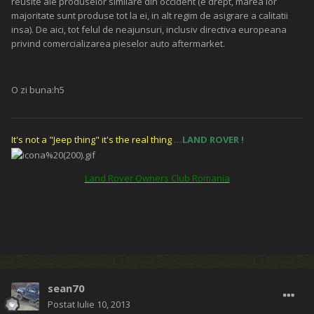
reusite ale produselor similare din occident (e drept, marea lor
majoritate sunt produse tot la ei, in alt regim de asigrare a calitatii
insa). De aici, tot felul de neajunsuri, inclusiv directiva europeana
privind comercializarea pieselor auto aftermarket.
O zi buna:h5
It's not a "Jeep thing" it's the real thing
....
LAND ROVER
!
Land Rover Owners Club Romania
sean70
Postat
Iulie 10, 2013