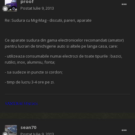
proof
Postat
Iulie 9, 2013
Re: Sudura cu Mig-Mag - discutii, pareri, aparate
Ce aparate sudura din gama electronicelor recomandati (amator)
pentru lucrari de tinichigerie auto si altele pe langa casa, care:
- utilizeaza consumabile numai electrozi de toate tipurile : bazici,
rutilici, inox, aluminiu, fonta;
- sa sudeze in puncte si cordon;
- timp de lucru 3-4 ore pe zi.
stock
SAMURAI SJ
sean70
Postat
Iulie 9, 2013