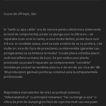
Scuze de off-topic, dar:
In "tarile cu apa calda" ora de service pentru electronice (interventii
la nivel de componenta), poate sa ajunga usor la 200 euro... iar
reparatia (cum scrie la carte), a unui modul defect, poate dura usor
6-8 ore. In conditiile astea, cred ca este evident de ce se prefera, ( de
multe ori, inca din faza de proiectare), ca interventiile (garantie sau
postgarantie) sa se limiteze la nivelul "scoate placa-schimba placa",
mult mai ieftina ca mana de lucru. Se pot vedea usor placile
proiectate sa poata fi reparate: au componentele "sensibile"
montate pe socluri! Iar tendinta asta nu e de ieri-de azi: inca din '88-
'89 producatorii germani preferau sistemul asta la echipamentele
profesionale.
Majoritatea mancatorilor de orez au preluat sistemul,
"imbunatatind-ul" cu principiul romanesc "las ca merge si-asa" si
ofera (la pret de dumping) tot felul de copii mai mult sau mai putin