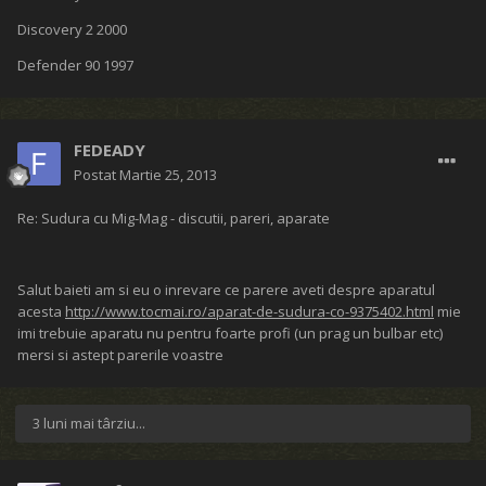
Discovery 2 2000
Defender 90 1997
FEDEADY
Postat
Martie 25, 2013
Re: Sudura cu Mig-Mag - discutii, pareri, aparate
Salut baieti am si eu o inrevare ce parere aveti despre aparatul
acesta
http://www.tocmai.ro/aparat-de-sudura-co-9375402.html
mie
imi trebuie aparatu nu pentru foarte profi (un prag un bulbar etc)
mersi si astept parerile voastre
3 luni mai târziu...