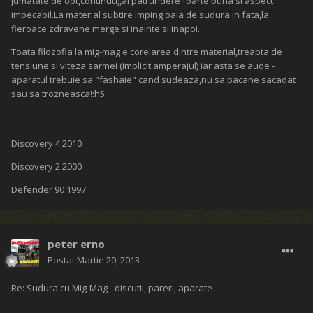
jumatate de opt,continuu),ai patrundere foarte buna si aspect
impecabil.La material subtire imping baia de sudura in fata,la
fieroace zdravene merge si inainte si inapoi.
Toata filozofia la mig-mag e corelarea dintre material,treapta de
tensiune si viteza sarmei (implicit amperajul) iar asta se aude -
aparatul trebuie sa "fashaie" cand sudeaza,nu sa pacane sacadat
sau sa trozneasca!:h5
Discovery 4 2010
Discovery 2 2000
Defender 90 1997
peter erno
Postat
Martie 20, 2013
Re: Sudura cu Mig-Mag - discutii, pareri, aparate