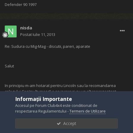
Defender 90 1997
nisda
Postat
Iulie 11, 2013
Re: Sudura cu Mig-Mag - discutii, pareri, aparate
Salut
In principiu m-am hotarat pentru Lincoln sau la recomandarea
colegului Cos(multumesc!) o sa incerc si cu un alt reprezentant
zonal.Cei de la Lincoln au si avantajul greutatii 17 kg.In schimb
Informații Importante
varianta entry-level in profesional este peste bugetul meu.Celelalte
Accesul pe Forum Club4x4 este conditionat de
2 mici sunt ok ca si pret in schimb nu se mentioneaza ce grosime
respectarea Regulamentului -
Termeni de Utilizare
maxima a tablelor se poate suda si mai ales ( scuzati-mi poate
greseala) merge in 70A doar 20% din timp.
Accept