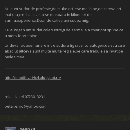
Nu sunt sudor de profesie,de multe ori iese mai bine,de cateva ori
mai rau,cred ca si asta se masoara in kilometri de
sarma,experienta.Doar de cativa ani sudez mig.
Cu autogen am sudat colaci intregi de sarma ,aia chiar pot spune ca
a mers foarte bine.
Undeva fac asemanare intre sudura tig si cel cu autogen,da stiu ca e
absolut altceva,sunt multe multe reglaje,pe care trebuie sa invat pe
pielea mea.
http://modificari4x4.blogspot.ro/
relatii la tel 0723013231
peter.erno@yahoo.com
sean70