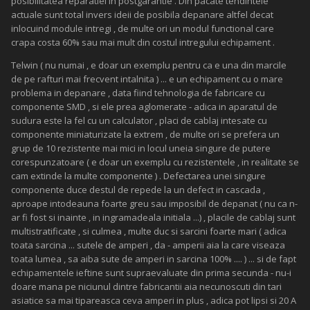
posibilitatea reparatiei in postgarantie . Din pacate tendintele
actuale sunt total invers ideii de posibila depanare altfel decat
inlocuind module intregi , de multe ori un modul functional care
crapa costa 60% sau mai mult din costul intregului echipament .
Telwin ( nu numai , e doar un exemplu pentru ca e una din marcile
de pe rafturi mai frecvent intalnita ) ... e un echipament cu o mare
problema in depanare , data fiind tehnologia de fabricare cu
componente SMD , si ele prea aglomerate - adica in aparatul de
sudura este la fel cu un calculator , placi de cablaj intesate cu
componente miniaturizate la extrem , de multe ori se prefera un
grup de 10 rezistente mai mici in locul uneia singure de putere
corespunzatoare ( e doar un exemplu cu rezistentele , in realitate se
cam extinde la multe componente ) . Defectarea unei singure
componente duce destul de repede la un defect in cascada ,
aproape intodeauna foarte greu sau imposibil de depanat ( nu ca n-
ar fi fost si inainte , in ingramadeala initiala ...) , placile de cablaj sunt
multistratificate , si culmea , multe duc si sarcini foarte mari ( adica
toata sarcina ... sutele de amperi , da - amperii aia la care viseaza
toata lumea , sa aiba sute de amperi in sarcina 100% .... ) ... si de fapt
echipamentele ieftine sunt supraevaluate din prima secunda - nu-i
doare mana pe niciunul dintre fabricantii aia necunoscuti din tari
asiatice sa mai tipareasca ceva amperi in plus , adica pot lipsi si 20 A