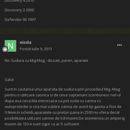
Discovery 4 2010
Discovery 2 2000
Defender 90 1997
nisda
Postat
Iulie 9, 2013
Re: Sudura cu Mig-Mag - discutii, pareri, aparate
Salut
Sunt in cautarea unui aparata de sudura prin procedeul Mig -Mag
pentru o utilizare casnica si de ceva saptamani scormonesc net-ul
dupa asa ceva.Ma interesaza sa pot suda cu sarma cu
autoprotectie si cea mai subtire sarma de acest tip gasita a fost de
0.9mm.In schimb,aparatele cu preturi pana in 2500 nu ofera decat
posibilitatea utilizarii sarmei de 0.8 maxim.De asemenea un amperaj
maxim de 150 A sunt sigur ca ar fi suficient .