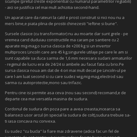
scumpe (pretul creste exponential cu numarul parametrilor reglabili)
- aici se justifica cel mai mult achizitia second-hand.
Un aparat care da rateuri la cald e prost construit si nici nou nu a
mers bine,e piata plina de prostii chinezesti "ieftine si bune".
Sursele clasice (cu transformator) nu au moarte dar sunt grele - pe
vremea cand duduiau constructiile ma caram pe santiere cu 2
aparate mig-mag,o sursa clasica de +200 kg si un invertor
multiproces Lincoln care are 45 kg,singurele utilaje pe care le am si
sunt capabile sa duca sarma de 1,6 mm necesara sudarii armaturilor
- regimul de lucru era de 24/24 si ambele au facut fata cu brio.Pe
sursa clasica noua am dat de 4 ori mai mult decat pe Lincoln-ul pe
care l-am luat second si cu care sudez wig,mig-mag,electrod sau
sarma cu autoprotectie,mono sau trifazic.
Pentru cine isi permite asa ceva (nou sau second) recomand,e de
departe cea mai versatila masina de sudura.
Cordonul de sudura din poza pare a avea creasta,incearca sa
balansezi usor arcul (in special la sudura de colt),sudura trebuie sa-
ti iasa concava nu convexa.
Eu sudez "cu bucla" la fiare mai zdravene (adica fac un fel de