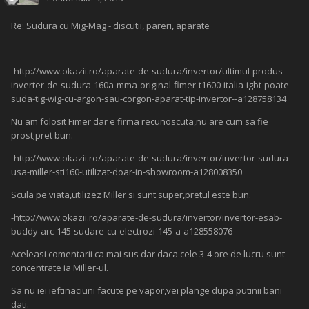
Re: Sudura cu Mig-Mag - discutii, pareri, aparate
-http://www.okazii.ro/aparate-de-sudura/invertor/ultimul-produs-
inverter-de-sudura-160a-mma-original-fimer-t1600-italia-igbt-poate-
suda-tig-wig-cu-argon-sau-corgon-aparat-tip-invertor--a128758134
Nu am folosit Fimer dar e firma recunoscuta,nu are cum sa fie
prost;pret bun.
-http://www.okazii.ro/aparate-de-sudura/invertor/invertor-sudura-
usa-miller-sti160-utilizat-doar-in-showroom-a128008350
Scula pe viata,utilizez Miller si sunt super,pretul este bun.
-http://www.okazii.ro/aparate-de-sudura/invertor/invertor-esab-
buddy-arc-145-sudare-cu-electrozi-145-a-a128558076
Aceleasi comentarii ca mai sus dar daca cele 3-4 ore de lucru sunt
concentrate ia Miller-ul.
Sa nu iei ieftinaciuni facute pe vapor,vei plange dupa putinii bani
dati.