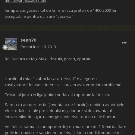
mm-telwin-802208.html
Iar aparate gasesti tot de la Telwin cu preturi de 1400-2000 lei
acceptabile pentru utilizare "casnica"
sean70
Postat
Iulie 10, 2013
Re: Sudura cu Mig-Mag - discutii, pareri, aparate
Lincoln-ul chiar "slabut la caracteristici" e alegerea
castigatoare,folosesc intensiv si nu am avut vreodata probleme.
Telwin-ul joaca in liga juniorilor daca il raportam la Lincoln.
Sarma cu autoprotectie (inventata de Lincoln) combina avantajele
electrodului cu ale procedeului mig dar are si dezavantajul
intruziunilor de zgura....merge santieristic dar nu e de fineturi.
Am folosit sarma cu autoprotectie,cea mai mare de 2,6 mm (la fiare
grele in conditii de santier nu are rival) dar in conditii normale de