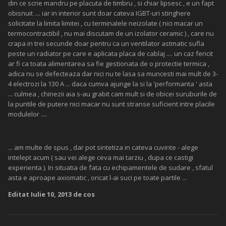
din ce scrie mandru pe placuta de timbru , si chiar lipsesc , e un fapt
obisnuit .... iar in interior sunt doar cateva IGBT-uri stinghere
solicitate la limita limitei , cu terminalele neizolate ( nici macar un
termocontractibil , nu mai discutam de un izolator ceramic ) , care nu
crapa in trei secunde doar pentru ca un ventilator astmatic sufla
peste un radiator pe care e aplicata placa de cablaj .... un caz fericit
ar fi ca toata alimentarea sa fie gestionata de o protectie termica ,
adica nu se defecteaza dar nici nu te lasa sa muncesti mai mult de 3-
4 electrozi la 130 A ... daca cumva ajunge la si la 'performanta ' asta
... culmea , chinezii aia s-au grabit cam mult si de obicei suruburile de
la puntile de putere nici macar nu sunt stranse suficient intre placile
modulelor ....
... am multe de spus , dar pot sintetiza in cateva cuvinte - alege
intelept acum ( sau vei alege ceva mai tarziu , dupa ce castigi
experienta ). In situatia de fata cu echipamentele de sudare , sfatul
asta e aproape axiomatic , oricat l-ai suci pe toate partile ...
Editat
Iulie 10, 2013
de cos