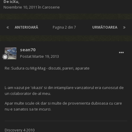
De
icXu
,
Noiembrie 10, 2011
în
Caroserie
ANTERIOARĂ
Pagina 2 din 7
URMĂTOAREA
sean70
Postat
Martie 19, 2013
Re: Sudura cu Mig-Mag - discutii, pareri, aparate
L-am vazut pe 'okazii' si din intamplare vanzatorul era cunoscut de
un colaborator de-al meu.
Apar multe scule ok dar si multe de provenienta dubioasa cu care
nu e sanatos sa te incurci.
Discovery 4 2010