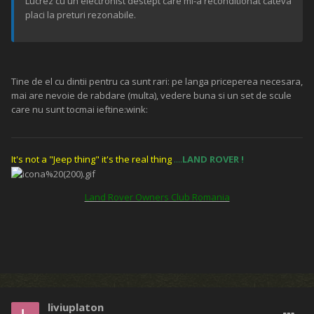
Lucrez cu un electronist destept care mi-a reconditionat cateva
placi la preturi rezonabile.
Tine de el cu dintii pentru ca sunt rari: pe langa priceperea necesara,
mai are nevoie de rabdare (multa), vedere buna si un set de scule
care nu sunt tocmai ieftine:wink:
It's not a "Jeep thing" it's the real thing
....
LAND ROVER
!
Land Rover Owners Club Romania
liviuplaton