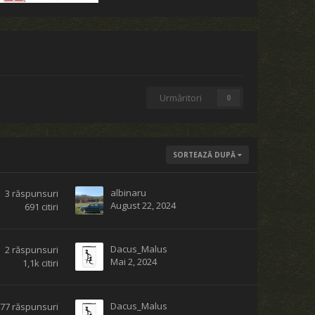
Urmăritori
0
SORTEAZĂ DUPĂ
albinaru
3
răspunsuri
August 22, 2024
691
citiri
Dacus_Malus
2
răspunsuri
Mai 2, 2024
1,1k
citiri
Dacus_Malus
277
răspunsuri