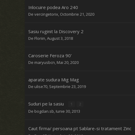
Inlocuire podea Aro 240
De
vercingetorix
,
Octombrie 21, 2020
Sasiu ruginit la Discovery 2
De
Floriin
,
August 3, 2018
Caroserie Feroza 90'
De
maryusbcn
,
Mai 20, 2020
aparate sudura Mig Mag
De
ulise70
,
Septembrie 23, 2019
Suduri pe la sasiu
1
2
De
bogdan.sb
,
Iunie 30, 2013
Caut firma/ persoana pt Sablare-si tratament Zinc