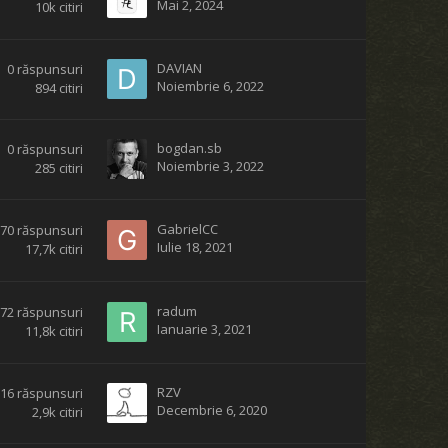
Mai 2, 2024
10k
citiri
DAVIAN
0
răspunsuri
Noiembrie 6, 2022
894
citiri
bogdan.sb
0
răspunsuri
Noiembrie 3, 2022
285
citiri
GabrielCC
70
răspunsuri
Iulie 18, 2021
17,7k
citiri
radum
172
răspunsuri
Ianuarie 3, 2021
11,8k
citiri
RZV
16
răspunsuri
Decembrie 6, 2020
2,9k
citiri