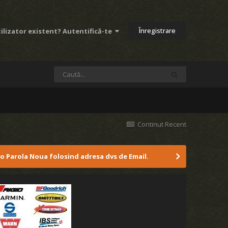
Înregistrare
ilizator existent? Autentifică-te
Continut Recent
 o Parola Noua folosind adresa dvs de Email.