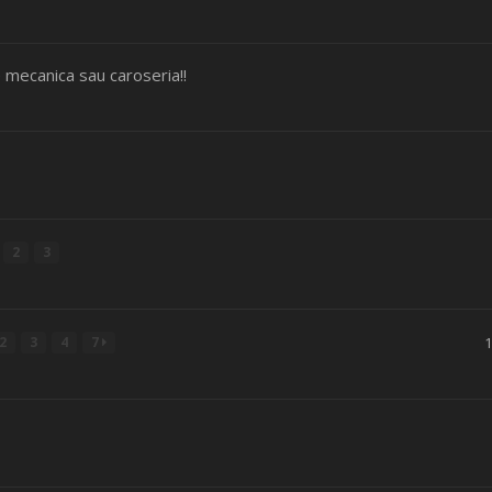
e mecanica sau caroseria!!
2
3
2
3
4
7