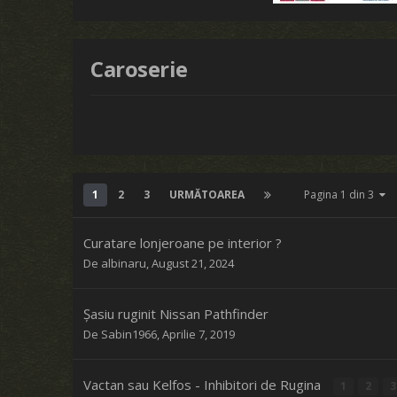
Caroserie
1
2
3
URMĂTOAREA
Pagina 1 din 3
Curatare lonjeroane pe interior ?
De
albinaru
,
August 21, 2024
Șasiu ruginit Nissan Pathfinder
De
Sabin1966
,
Aprilie 7, 2019
Vactan sau Kelfos - Inhibitori de Rugina
1
2
3