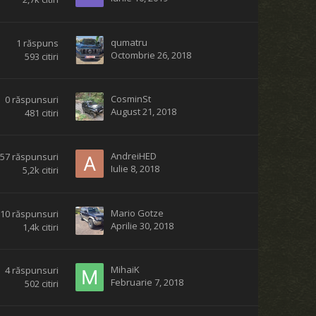
qumatru
1
răspuns
Octombrie 26, 2018
593
citiri
CosminSt
0
răspunsuri
August 21, 2018
481
citiri
AndreiHED
57
răspunsuri
Iulie 8, 2018
5,2k
citiri
Mario Gotze
10
răspunsuri
Aprilie 30, 2018
1,4k
citiri
MihaiK
4
răspunsuri
Februarie 7, 2018
502
citiri