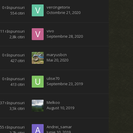
vercingetorix
0
răspunsuri
Octombrie 21, 2020
554
citiri
vivo
11
răspunsuri
Septembrie 28, 2020
2,8k
citiri
maryusbcn
0
răspunsuri
Mai 20, 2020
427
citiri
ulise70
0
răspunsuri
Septembrie 23, 2019
413
citiri
Melkoo
37
răspunsuri
August 10, 2019
3,5k
citiri
Andrei_samar
55
răspunsuri
Iunie 10, 2019
2,7k
citiri