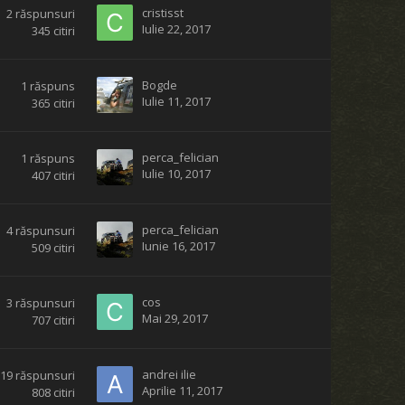
cristisst
2
răspunsuri
Iulie 22, 2017
345
citiri
Bogde
1
răspuns
Iulie 11, 2017
365
citiri
perca_felician
1
răspuns
Iulie 10, 2017
407
citiri
perca_felician
4
răspunsuri
Iunie 16, 2017
509
citiri
cos
3
răspunsuri
Mai 29, 2017
707
citiri
andrei ilie
19
răspunsuri
Aprilie 11, 2017
808
citiri