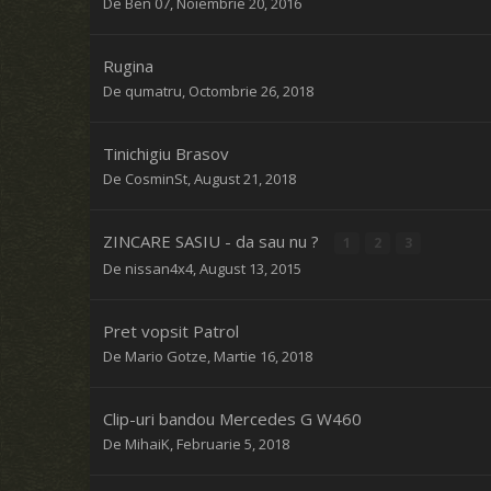
De
Ben 07
,
Noiembrie 20, 2016
Rugina
De
qumatru
,
Octombrie 26, 2018
Tinichigiu Brasov
De
CosminSt
,
August 21, 2018
ZINCARE SASIU - da sau nu ?
1
2
3
De
nissan4x4
,
August 13, 2015
Pret vopsit Patrol
De
Mario Gotze
,
Martie 16, 2018
Clip-uri bandou Mercedes G W460
De
MihaiK
,
Februarie 5, 2018