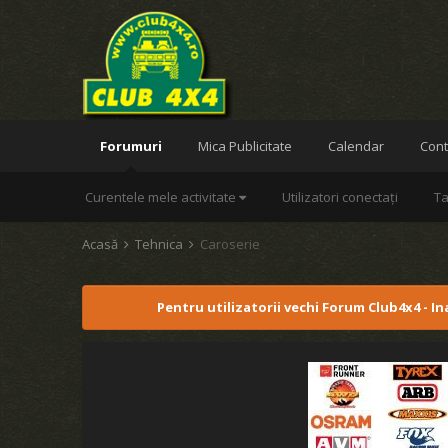
Forumuri
Mica Publicitate
Calendar
Cont
Curentele mele activitate
Utilizatori conectați
Ta
Acasă
Tehnica
Caroserie
Pentru utilizatorii vechi Forum Club4x4 - I