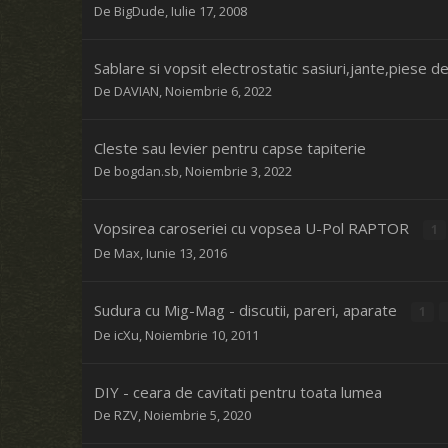
De
BigDude
,
Iulie 17, 2008
Sablare si vopsit electrostatic sasiuri,jante,piese d
De
DAVIAN
,
Noiembrie 6, 2022
Cleste sau levier pentru capse tapiterie
De
bogdan.sb
,
Noiembrie 3, 2022
Vopsirea caroseriei cu vopsea U-Pol RAPTOR
1
De
Max
,
Iunie 13, 2016
Sudura cu Mig-Mag - discutii, pareri, aparate
1
De
icXu
,
Noiembrie 10, 2011
DIY - ceara de cavitati pentru toata lumea
De
RZV
,
Noiembrie 5, 2020