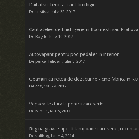
Daihatsu Terios - caut tinichigiu
De
cristisst
,
Iulie 22, 2017
Caut atelier de tinichigerie in Bucuresti sau Prahova
De
Bogde
,
Iulie 10, 2017
Autovapant pentru pod pedalier in interior
De
perca_felician
,
Iulie 8, 2017
Geamuri cu retea de dezaburire - cine fabrica in RO
De
cos
,
Mai 29, 2017
Vopsea texturata pentru caroserie.
De
MihaiK
,
Mai 5, 2017
Rugina grava suporti tampoane caroserie, recomandat
De
valibog
,
Iunie 4, 2014