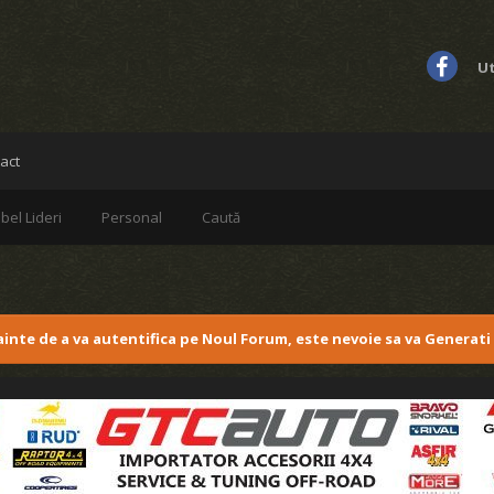
Ut
act
bel Lideri
Personal
Caută
nainte de a va autentifica pe Noul Forum, este nevoie sa va Generati