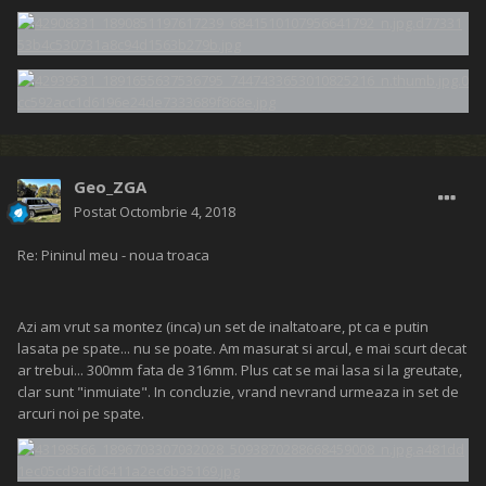
Geo_ZGA
Postat
Octombrie 4, 2018
Re: Pininul meu - noua troaca
Azi am vrut sa montez (inca) un set de inaltatoare, pt ca e putin
lasata pe spate... nu se poate. Am masurat si arcul, e mai scurt decat
ar trebui... 300mm fata de 316mm. Plus cat se mai lasa si la greutate,
clar sunt "inmuiate". In concluzie, vrand nevrand urmeaza in set de
arcuri noi pe spate.