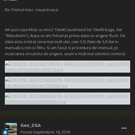
Re: Pininul meu - noua troaca
Am pus Liqui Moly cu mos2 10w40 (austriacul tot 10w40 baga, dar
"Mitsubishi"), dupa ce am folosit pt prima data un engine flush. De
data asta a intrat ceva mai mult ulei, cam 3,5l (fata de 3,8 dat in
manual) cu tot cu filtru. Si am facut si procedura din manual, pt
incarcarea circuitului de ungere, acum e mult mai silentios motorul.
Geo_ZGA
Postat
Septembrie 18, 2018