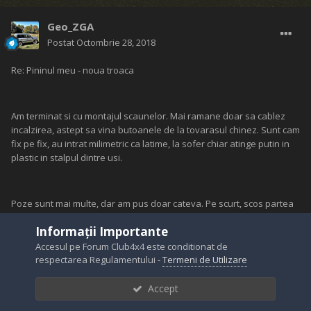
Geo_ZGA
Postat
Octombrie 28, 2018
Re: Pininul meu - noua troaca
Am terminat si cu montajul scaunelor. Mai ramane doar sa cablez
incalzirea, astept sa vina butoanele de la tovarasul chinez. Sunt cam
fix pe fix, au intrat milimetric ca latime, la sofer chiar atinge putin in
plastic in stalpul dintre usi.
Poze sunt mai multe, dar am pus doar cateva. Pe scurt, scos partea
de jos a sinei de la Pinin (prinsa in suruburi) si sudata (dupa ceva
Informații Importante
masuratori) pe talpa celor de Epica. La airbaguri am taiat mufele si
le-am mutat de pe una pe alta, rezistenta a fost la fel pe ambele
Accesul pe Forum Club4x4 este conditionat de
seturi de scaune (7 ohmi parca).
respectarea Regulamentului -
Termeni de Utilizare
Accept