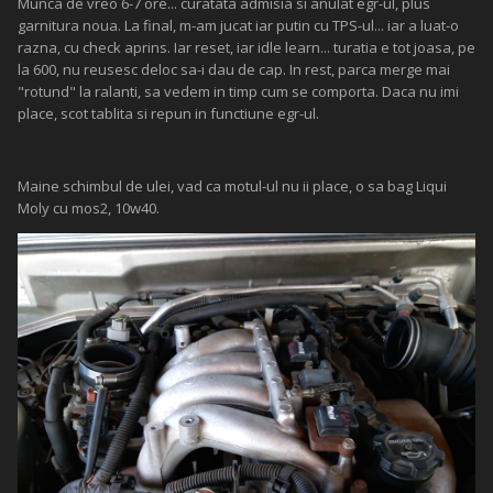
Munca de vreo 6-7 ore... curatata admisia si anulat egr-ul, plus
garnitura noua. La final, m-am jucat iar putin cu TPS-ul... iar a luat-o
razna, cu check aprins. Iar reset, iar idle learn... turatia e tot joasa, pe
la 600, nu reusesc deloc sa-i dau de cap. In rest, parca merge mai
"rotund" la ralanti, sa vedem in timp cum se comporta. Daca nu imi
place, scot tablita si repun in functiune egr-ul.
Maine schimbul de ulei, vad ca motul-ul nu ii place, o sa bag Liqui
Moly cu mos2, 10w40.