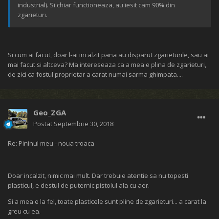
industrial). Si chiar functioneaza, au iesit cam 90% din
zgarieturi.
Si cum ai facut, doar l-ai incalzit pana au disparut zgarieturile, sau ai
mai facut si altceva? Ma intereseaza ca a mea e plina de zgarieturi,
de zici ca fostul proprietar a carat numai sarma ghimpata....
Geo_ZGA
Postat
Septembrie 30, 2018
Re: Pininul meu - noua troaca
Doar incalzit, nimic mai mult. Dar trebuie atentie sa nu topesti
plasticul, e destul de puternic pistolul ala cu aer.
Si a mea e la fel, toate plasticele sunt pline de zgarieturi... a carat la
greu cu ea.