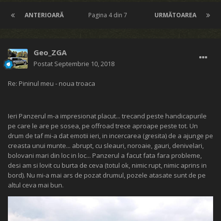
ANTERIOARĂ
Pagina 4 din 7
URMĂTOAREA
Geo_ZGA
Postat
Septembrie 10, 2018
Re: Pininul meu - noua troaca
Ieri Panzerul m-a impresionat placut... trecand peste handicapurile
pe care le are pe sosea, pe offroad trece aproape peste tot. Un
drum de taf mi-a dat emotii ieri, in incercarea (gresita) de a ajunge pe
creasta unui munte... abrupt, cu sleauri, noroaie, gauri, denivelari,
bolovani mari din loc in loc... Panzerul a facut fata fara probleme,
desi am si lovit cu burta de ceva (totul ok, nimic rupt, nimic aprins in
bord). Nu mi-a mai ars de pozat drumul, pozele atasate sunt de pe
altul ceva mai bun.