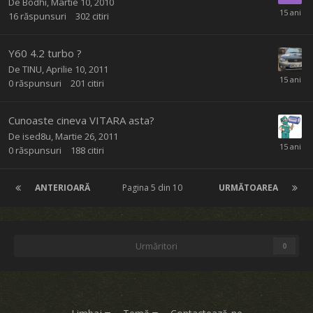
De
Bodhi
,
Martie 10, 2010
16
răspunsuri
302
citiri
Y60 4.2 turbo ?
De
TINU
,
Aprilie 10, 2011
0
răspunsuri
201
citiri
Cunoaste cineva VITARA asta?
De
ised8u
,
Martie 26, 2011
0
răspunsuri
188
citiri
ANTERIOARĂ
Pagina 5 din 10
URMĂTOAREA
Urmăritori
0