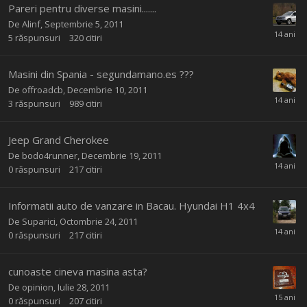
Pareri pentru diverse masini.......
De
Alinf
,
Septembrie 5, 2011
5
răspunsuri
320
citiri
Masini din Spania - segundamano.es ???
De
offroadcb
,
Decembrie 10, 2011
3
răspunsuri
989
citiri
Jeep Grand Cherokee
De
bodo4runner
,
Decembrie 19, 2011
0
răspunsuri
217
citiri
Informatii auto de vanzare in Bacau. Hyundai H1 4x4
De
Suparici
,
Octombrie 24, 2011
0
răspunsuri
217
citiri
cunoaste cineva masina asta?
De
opinion
,
Iulie 28, 2011
0
răspunsuri
207
citiri