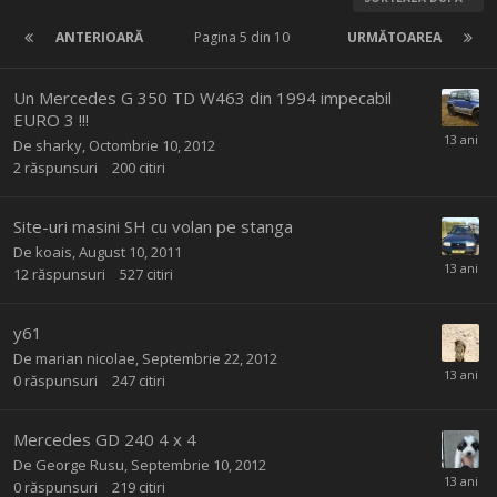
ANTERIOARĂ
Pagina 5 din 10
URMĂTOAREA
Un Mercedes G 350 TD W463 din 1994 impecabil
EURO 3 !!!
De
sharky
,
Octombrie 10, 2012
2
răspunsuri
200
citiri
Site-uri masini SH cu volan pe stanga
De
koais
,
August 10, 2011
12
răspunsuri
527
citiri
y61
De
marian nicolae
,
Septembrie 22, 2012
0
răspunsuri
247
citiri
Mercedes GD 240 4 x 4
De
George Rusu
,
Septembrie 10, 2012
0
răspunsuri
219
citiri