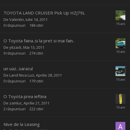
TOYOTA LAND CRUISER Pick Up HZJ79L
De
Valentin
,
Iulie 14, 2011
0
răspunsuri
184
citiri
O Toyota faina..si la pret si mai fain..
De
yitzack
,
Mai 13, 2011
9
răspunsuri
274
citiri
un uaz...saracul
De
Land Niva Luci
,
Aprilie 28, 2011
0
răspunsuri
179
citiri
O Toyota prea ieftina
De
zamluc
,
Aprilie 21, 2011
2
răspunsuri
222
citiri
Nive de la Leasing