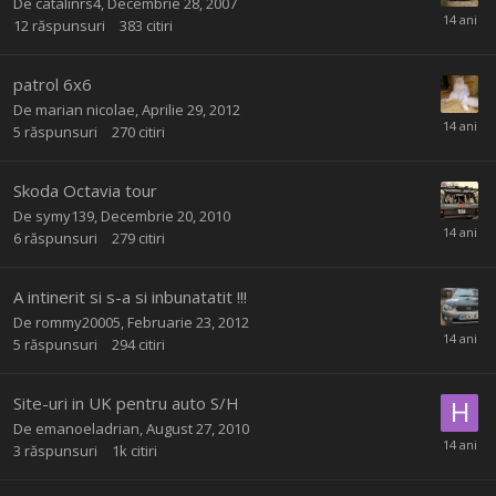
De
catalinrs4
,
Decembrie 28, 2007
12
răspunsuri
383
citiri
patrol 6x6
De
marian nicolae
,
Aprilie 29, 2012
5
răspunsuri
270
citiri
Skoda Octavia tour
De
symy139
,
Decembrie 20, 2010
6
răspunsuri
279
citiri
A intinerit si s-a si inbunatatit !!!
De
rommy20005
,
Februarie 23, 2012
5
răspunsuri
294
citiri
Site-uri in UK pentru auto S/H
De
emanoeladrian
,
August 27, 2010
3
răspunsuri
1k
citiri