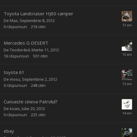
Toyota Landcruiser HJ60 camper
De
Max
,
Septembrie 8, 2012
0
răspunsuri
216
citiri
Mercedes G DESERT
De
Teodor4x4
,
Martie 11, 2012
16
răspunsuri
501
citiri
toyota 61
De
mosu
,
Septembrie 2, 2012
0
răspunsuri
248
citiri
Cunoaste cineva Patrolul?
De
koais
,
Iulie 20, 2012
0
răspunsuri
225
citiri
ebay