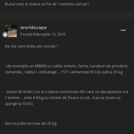
Bunul simț ar trebui să fie de ”common sense”!
worldscape
Postat
Februarie 13, 2015
Re: De care troliu am nevoie ?
- de exemplu un M8000 cu cablu sintetic, fanta, suruburi de prindere,
comanda , cabluri, ambalage ... TOT cantareste 55 Lbs adica 25 kg.
- placa de troliu ( se ia o placa universala din care se decupeaza cca
1 treime ... este 6-8 kg cu sistem de fixare cu tot....hai sa zicem ca
ajunge la 10 KG
deci rezulta un max de 35 kg.