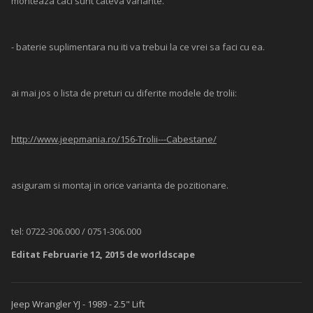
monteaza caci sunt cateva variante.
- baterie suplimentara nu iti va trebui la ce vrei sa faci cu ea.
ai mai jos o lista de preturi cu diferite modele de trolii:
http://www.jeepmania.ro/156-Trolii---Cabestane/
asiguram si montaj in orice varianta de pozitionare.
tel: 0722-306.000 / 0751-306.000
Editat
Februarie 12, 2015
de worldscape
Jeep Wrangler YJ - 1989 - 2.5" Lift