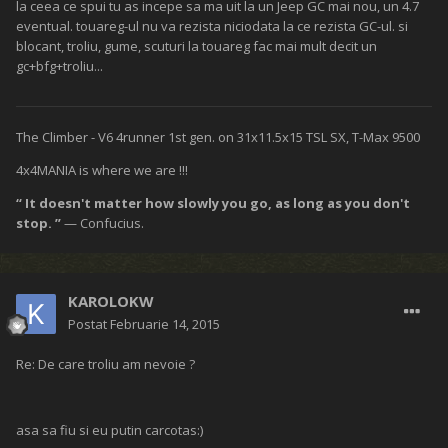
la ceea ce spui tu as incepe sa ma uit la un Jeep GC mai nou, un 4.7
eventual. touareg-ul nu va rezista niciodata la ce rezista GC-ul. si
blocant, troliu, gume, scuturi la touareg fac mai mult decit un
gc+bfg+troliu...
The Climber - V6 4runner 1st gen. on 31x11.5x15 TSL SX, T-Max 9500
4x4MANIA is where we are !!!
“ It doesn't matter how slowly you go, as long as you don't
stop. ”
— Confucius.
KAROLOKW
Postat
Februarie 14, 2015
Re: De care troliu am nevoie ?
asa sa fiu si eu putin carcotas:)