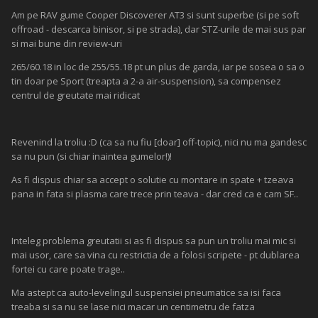
Am pe RAV gume Cooper Discoverer AT3 si sunt superbe (si pe soft
offroad - descarca binisor, si pe strada), dar STZ-urile de mai sus par
si mai bune din review-uri
265/60.18 in loc de 255/55.18 pt un plus de garda, iar pe sosea o sa o
tin doar pe Sport (treapta a 2-a air-suspension), sa compensez
centrul de greutate mai ridicat
Revenind la troliu :D (ca sa nu fiu [doar] off-topic), nici nu ma gandesc
sa nu pun (si chiar inaintea gumelor!)!
As fi dispus chiar sa accept o solutie cu montare in spate + tzeava
pana in fata si plasma care trece prin teava - dar cred ca e cam SF..
Inteleg problema greutatii si as fi dispus sa pun un troliu mai mic si
mai usor, care sa vina cu restrictia de a folosi scripete - pt dublarea
fortei cu care poate trage..
Ma astept ca auto-levelingul suspensiei pneumatice sa isi faca
treaba si sa nu se lase nici macar un centimetru de fatza