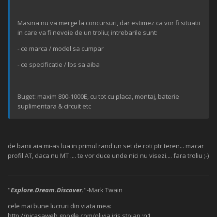
Masina nu va merge la concursuri, dar estimez ca vor fi situatii
in care va fi nevoie de un troliu; intrebarile sunt:
- ce marca / model sa cumpar
- ce specificatie / lbs sa aiba
Buget: maxim 800-1000E, cu tot cu placa, montaj, baterie
suplimentara & circuit etc
de banii aia mi-as lua in primul rand un set de roti ptr teren... macar
profil AT, daca nu MT .... te vor duce unde nici nu visezi.... fara troliu ;-)
"
Explore.Dream.Discover.
"-Mark Twain
cele mai bune lucruri din viata mea:
http://picasaweb.google.com/olivia.iris.stoian
:n1