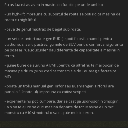
Eu as lua (si as avea in masina in functie pe unde umblu):
- un high-lift impreuna cu suportul de roata sa poti ridica masina de
roata cu high-liftul.
- ceva de genul maxtrax de bagat sub roata.
- un set de lanturi bune gen RUD (le poti folosi la namol pentru
tractiune, si sa iti pastrezi gumele de SUV pentru confort si siguranta
pe sosea). "Cauciucurile" dau diferenta de capabilitate a masinii in
teren.
- gume bune de suv, nu AT/MT, pentru ca altfel nu te mai bucuri de
masina pe drum (si nu cred ca transmisia de Touareg e facuta pt
MT).
- poate un troliu manual gen Tirfor sau Bushranger (Tirforul are
pana la 3.2t rate-ul). Impreuna cu cativa scripeti.
- experienta nu poti cumpara, dar se castiga usor-usor in timp:grin:.
Ea o sa te ajute sa duci masina departe de tot. Masina e un mic
monstru cu V10 si motorul o sa o ajute mult in teren.