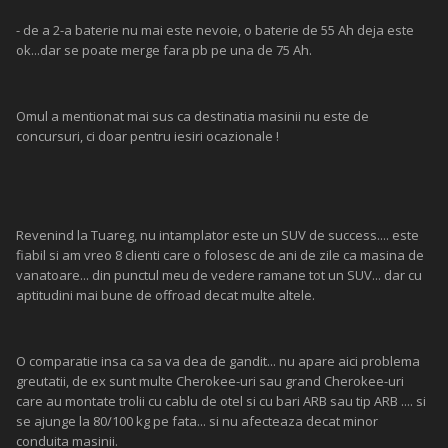
- de a 2-a baterie nu mai este nevoie, o baterie de 55 Ah deja este
ok...dar se poate merge fara pb pe una de 75 Ah.
Omul a mentionat mai sus ca destinatia masinii nu este de
concursuri, ci doar pentru iesiri ocazionale !
Revenind la Tuareg, nu intamplator este un SUV de success.... este
fiabil si am vreo 8 clienti care o folosesc de ani de zile ca masina de
vanatoare... din punctul meu de vedere ramane tot un SUV... dar cu
aptitudini mai bune de offroad decat multe altele.
O comparatie insa ca sa va dea de gandit... nu apare aici problema
greutatii, de ex sunt multe Cherokee-uri sau grand Cherokee-uri
care au montate trolii cu cablu de otel si cu bari ARB sau tip ARB .... si
se ajunge la 80/100 kg pe fata... si nu afecteaza decat minor
conduita masinii.