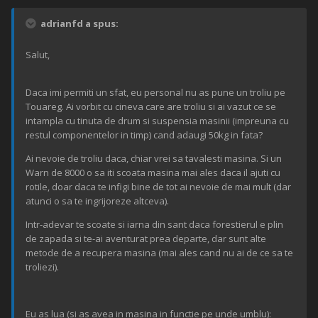
adrianfd a spus:
Salut,
Daca imi permiti un sfat, eu personal nu as pune un troliu pe
Touareg. Ai vorbit cu cineva care are troliu si ai vazut ce se
intampla cu tinuta de drum si suspensia masinii (impreuna cu
restul componentelor in timp) cand adaugi 50kg in fata?
Ai nevoie de troliu daca, chiar vrei sa tavalesti masina. Si un
Warn de 8000 o sa iti scoata masina mai ales daca il ajuti cu
rotile, doar daca te infigi bine de tot ai nevoie de mai mult (dar
atunci o sa te ingrijoreze altceva).
Intr-adevar te scoate si iarna din sant daca forestierul e plin
de zapada si te-ai aventurat prea departe, dar sunt alte
metode de a recupera masina (mai ales cand nu ai de ce sa te
troliezi).
Eu as lua (si as avea in masina in functie pe unde umblu):