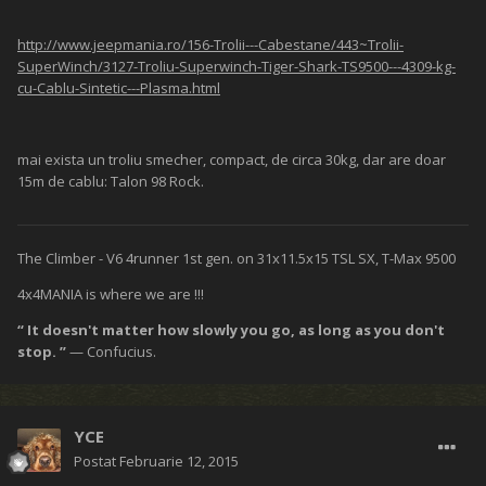
http://www.jeepmania.ro/156-Trolii---Cabestane/443~Trolii-
SuperWinch/3127-Troliu-Superwinch-Tiger-Shark-TS9500---4309-kg-
cu-Cablu-Sintetic---Plasma.html
mai exista un troliu smecher, compact, de circa 30kg, dar are doar
15m de cablu: Talon 98 Rock.
The Climber - V6 4runner 1st gen. on 31x11.5x15 TSL SX, T-Max 9500
4x4MANIA is where we are !!!
“ It doesn't matter how slowly you go, as long as you don't
stop. ”
— Confucius.
YCE
Postat
Februarie 12, 2015