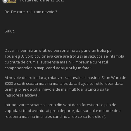
Postat
Februarie 13, 2015
Re: De care troliu am nevoie ?
Salut,
Daca imi permiti un sfat, eu personal nu as pune un troliu pe
Touareg. Ai vorbit cu cineva care are troliu si ai vazut ce se intampla
cu tinuta de drum si suspensia masinii (impreuna cu restul
componentelor in timp) cand adaugi 50kg in fata?
Ai nevoie de troliu daca, chiar vrei sa tavalesti masina. Si un Warn de
8000 o sa iti scoata masina mai ales daca il ajuti cu rotile, doar daca
te infigi bine de tot ai nevoie de mai mult (dar atunci o sa te
ingrijoreze altceva).
Intr-adevar te scoate si iarna din sant daca forestierul e plin de
zapada si te-ai aventurat prea departe, dar sunt alte metode de a
recupera masina (mai ales cand nu ai de ce sa te troliezi).