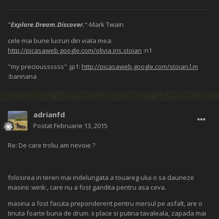
"
Explore.Dream.Discover.
"-Mark Twain
cele mai bune lucruri din viata mea:
http://picasaweb.google.com/olivia.iris.stoian
:n1
"my precioussssss" :jp1:
http://picasaweb.google.com/stoian.l.m
:bannana
adrianfd
Postat
Februarie 13, 2015
Re: De care troliu am nevoie ?
folosirea in teren mai indelungata a touareg-ului o sa dauneze
masinii :wink:, care nu a fost gandita pentru asa ceva.
masina a fost facuta preponderent pentru mersul pe asfalt, are o
tinuta foarte buna de drum. ii place si putina tavaleala, zapada mai