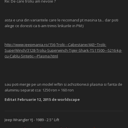
Re: De care troliu am nevoie ?
asta e una din variantele care le recomand pt masina ta... dar poti
alege ce doresti ca ti-am trimis linkurile in PM:)
http://www.jeepmania.ro/156-Trolii---Cabestane/443~Trolii-
SuperWinch/3128-Troliu-Superwinch-Tiger-Shark-TS11500---5216-kg-
cu-Cablu-Sintetic---Plasma.html
sau poti merge pe un model ieftin si achizitionezi plasma si fanta de
aluminiu separat cca: 1250 ron + 160 ron
Editat
Februarie 12, 2015
de worldscape
Jeep Wrangler YJ - 1989 - 2.5" Lift