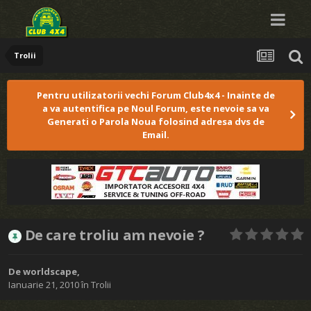
Trolii
Pentru utilizatorii vechi Forum Club4x4 - Inainte de
a va autentifica pe Noul Forum, este nevoie sa va
Generati o Parola Noua folosind adresa dvs de
Email.
De care troliu am nevoie ?
De
worldscape
,
Ianuarie 21, 2010
în
Trolii