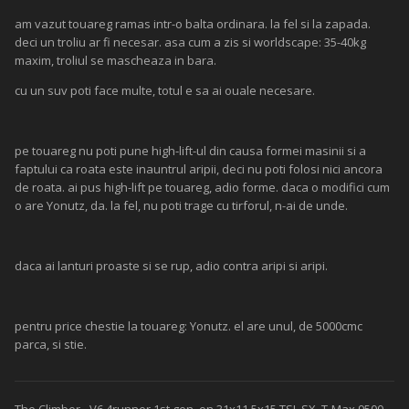
am vazut touareg ramas intr-o balta ordinara. la fel si la zapada.
deci un troliu ar fi necesar. asa cum a zis si worldscape: 35-40kg
maxim, troliul se mascheaza in bara.
cu un suv poti face multe, totul e sa ai ouale necesare.
pe touareg nu poti pune high-lift-ul din causa formei masinii si a
faptului ca roata este inauntrul aripii, deci nu poti folosi nici ancora
de roata. ai pus high-lift pe touareg, adio forme. daca o modifici cum
o are Yonutz, da. la fel, nu poti trage cu tirforul, n-ai de unde.
daca ai lanturi proaste si se rup, adio contra aripi si aripi.
pentru price chestie la touareg: Yonutz. el are unul, de 5000cmc
parca, si stie.