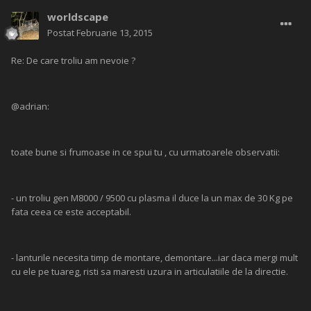
worldscape
Postat
Februarie 13, 2015
Re: De care troliu am nevoie ?
@adrian:
toate bune si frumoase in ce spui tu , cu urmatoarele observatii:
- un troliu gen M8000 / 9500 cu plasma il duce la un max de 30 Kg pe
fata ceea ce este acceptabil.
- lanturile necesita timp de montare, demontare...iar daca mergi mult
cu ele pe tuareg, risti sa maresti uzura in articulatiile de la directie.