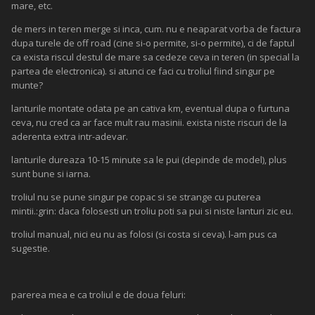
mare, etc.
de mers in teren merge si inca, cum. nu e neaparat vorba de factura
dupa turele de off road (cine si-o permite, si-o permite), ci de faptul
ca exista riscul destul de mare sa cedeze ceva in teren (in special la
partea de electronica). si atunci ce faci cu troliul fiind singur pe
munte?
lanturile montate odata pe an cativa km, eventual dupa o furtuna
ceva, nu cred ca ar face mult rau masinii. exista niste riscuri de la
aderenta extra intr-adevar.
lanturile dureaza 10-15 minute sa le pui (depinde de model), plus
sunt bune si iarna.
troliul nu se pune singur pe copac si se strange cu puterea
mintii.:grin: daca folosesti un troliu poti sa pui si niste lanturi zic eu.
troliul manual, nici eu nu as folosi (si costa si ceva). l-am pus ca
sugestie.
parerea mea e ca troliul e de doua feluri: