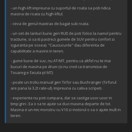
- un high-lift impreuna cu suportul de roata sa poti ridica
masina de roata cu high-liftul.
- ceva de genul maxtrax de bagat sub roata.
- un set de lanturi bune gen RUD (le poti folosi la namol pentru
tractiune, si sa iti pastrezi gumele de SUV pentru confort si
siguranta pe sosea). "Cauciucurile" dau diferenta de
capabilitate a masinii in teren.
- gume bune de suv, nu AT/MT, pentru ca altfel nu te mai
bucuri de masina pe drum (si nu cred ca transmisia de
Touareg e facuta pt MT).
- poate un troliu manual gen Tirfor sau Bushranger (Tirforul
are pana la 3.2t rate-ul). Impreuna cu cativa scripeti.
- experienta nu poti cumpara, dar se castiga usor-usor in
timp:grin:. Ea o sa te ajute sa duci masina departe de tot.
Masina e un mic monstru cu V10 si motorul o sa o ajute mult in
teren.