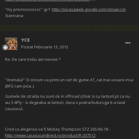
"my precioussssss" :jp1:
http://picasaweb.google.com/stoian.l.m
:bannana
YCE
Postat
Februarie 13, 2015
Re: De care troliu am nevoie ?
"Animalul" :D oricum va primi un set de gume AT, cat mai usoare insa
(BFG cam pica..)
Gumele de strada nu sunt ok in offroad (chiar si cu lanturi) pt ca nu
au 3-4Ply - si degeaba ai lanturi, daca o piatra/buturuga ti-a taiat
cauciucul..
Cred ca alegerea va fi Mickey Thompson STZ 265/60.18 -
http://www.cauciucuridirect.ro/product/R-207512