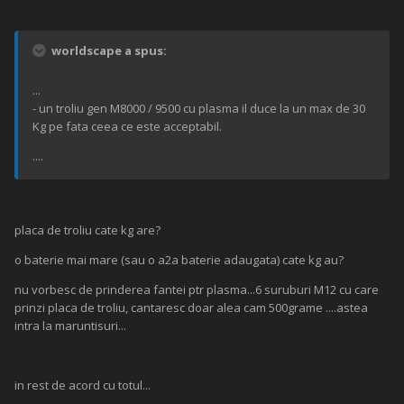
worldscape a spus:
...
- un troliu gen M8000 / 9500 cu plasma il duce la un max de 30
Kg pe fata ceea ce este acceptabil.
....
placa de troliu cate kg are?
o baterie mai mare (sau o a2a baterie adaugata) cate kg au?
nu vorbesc de prinderea fantei ptr plasma...6 suruburi M12 cu care
prinzi placa de troliu, cantaresc doar alea cam 500grame ....astea
intra la maruntisuri...
in rest de acord cu totul...