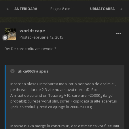
ANTERIOARĂ
Pagina 8 din 11
URMĂTOAREA
worldscape
Postat
Februarie 12, 2015
Re: De care troliu am nevoie ?
Iulika0069 a spus:
Incerc sa plasez intrebarea mea intr-o perioada de acalmie :)
pe thread, dar de 2-3 zile nu am avut noroc :D. So:
Am luat de curand un Touareg V10, care are ~2500Kg (la gol,
probabil); cu rezervorul plin, sofer + copiloata si alte acareturi
(inclusiv troliul..), cred ca ajunge la 2800-2900Kg
Masina nu va merge la concursuri, dar estimez ca vor fi situatii