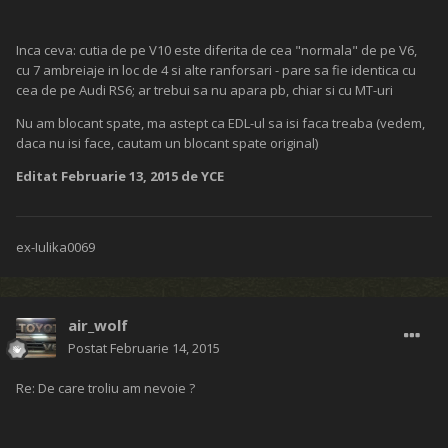
Inca ceva: cutia de pe V10 este diferita de cea "normala" de pe V6,
cu 7 ambreiaje in loc de 4 si alte ranforsari - pare sa fie identica cu
cea de pe Audi RS6; ar trebui sa nu apara pb, chiar si cu MT-uri
Nu am blocant spate, ma astept ca EDL-ul sa isi faca treaba (vedem,
daca nu isi face, cautam un blocant spate original)
Editat
Februarie 13, 2015
de YCE
ex-Iulika0069
air_wolf
Postat
Februarie 14, 2015
Re: De care troliu am nevoie ?