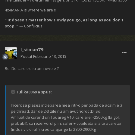
The Climber - V6 4runner 1st gen. on 31x11.5x15 TSL SX, T-Max 9500
4x4MANIA is where we are !!!
“ It doesn't matter how slowly you go, as long as you don't
stop. ”
— Confucius.
l_stoian79
Postat
Februarie 13, 2015
Re: De care troliu am nevoie ?
Iulika0069 a spus:
Incerc sa plasez intrebarea mea intr-o perioada de acalmie :)
pe thread, dar de 2-3 zile nu am avut noroc :D. So:
Am luat de curand un Touareg V10, care are ~2500Kg (la gol,
probabil); cu rezervorul plin, sofer + copiloata si alte acareturi
(inclusiv troliul..), cred ca ajunge la 2800-2900Kg