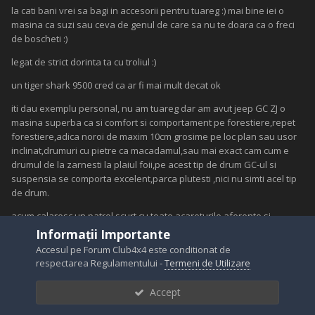
la cati bani vrei sa bagi in accesorii pentru tuareg :) mai bine iei o
masina ca suzi sau ceva de genul de care sa nu te doara ca o freci
de boscheti :)
legat de strict dorinta ta cu troliul :)
un tiger shark 9500 cred ca ar fi mai mult decat ok
iti dau exemplu personal, nu am tuareg dar am avut jeep GC ZJ o
masina superba ca si comfort si comportament pe forestiere,repet
forestiere,adica noroi de maxim 10cm grosime pe loc plan sau usor
inclinat,drumuri cu pietre ca macadamul,sau mai exact cam cum e
drumul de la zarnesti la plaiul foii,pe acest tip de drum GC-ul si
suspensia se comporta excelent,parca plutesti ,nici nu simti acel tip
de drum.
acum calaresc un patrol scurt cu toate acareturile aferente,si
inafara ca am folosit troliul la o iesire unde clar era de troliu si am
Informații Importante
mai scos pe unul sau altul din sant,de aproape un an la altceva nu
Accesul pe Forum Club4x4 este conditionat de
am folosit troliul :) car cu mine un tmax 9500pew adica trebuie sa te
respectarea Regulamentului -
Termeni de Utilizare
gandesti daca vrei mereu sa plimbi dupa tine acele 35kg de troliu :)
Accept
eu iti dau alta idee :)