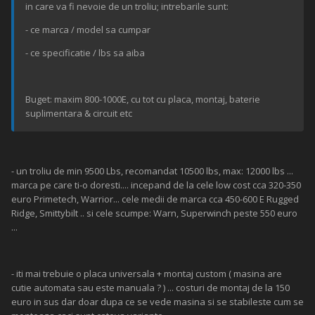
in care va fi nevoie de un troliu; intrebarile sunt:
- ce marca / model sa cumpar
- ce specificatie / lbs sa aiba
Buget: maxim 800-1000E, cu tot cu placa, montaj, baterie
suplimentara & circuit etc
- un troliu de min 9500 Lbs, recomandat 10500 lbs, max: 12000 lbs ...
marca pe care ti-o doresti.... incepand de la cele low cost cca 320-350
euro Primetech, Warrior... cele medii de marca cca 450-600 E Rugged
Ridge, Smittybilt .. si cele scumpe: Warn, Superwinch peste 550 euro
...
- iti mai trebuie o placa universala + montaj custom ( masina are
cutie automata sau este manuala ? ) ... costuri de montaj de la 150
euro in sus dar doar dupa ce se vede masina si se stabileste cum se