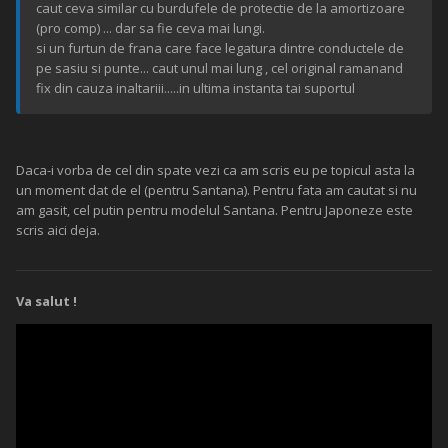
caut ceva similar cu burdufele de protectie de la amortizoare
(pro comp) ... dar sa fie ceva mai lungi.
si un furtun de frana care face legatura dintre conductele de
pe sasiu si punte... caut unul mai lung , cel original ramanand
fix din cauza inaltariii.....in ultima instanta tai suportul
Daca-i vorba de cel din spate vezi ca am scris eu pe topicul asta la
un moment dat de el (pentru Santana). Pentru fata am cautat si nu
am gasit, cel putin pentru modelul Santana. Pentru Japoneze este
scris aici deja.
Va salut !