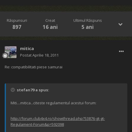
Răspunsuri
Creat
Ultimul Răspuns
897
16 ani
5 ani
mitica
Postat
Aprilie 18, 2011
Re: compatibilitati piese samurai
stefan79 a spus:
Miti....mitica...citeste regulamentul acestui forum:
http://forum.club4x4.ro/showthread.php?53876-gt-gt-
Regulament-Forum&p=592098