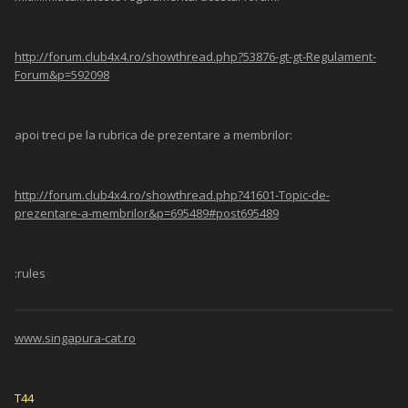
http://forum.club4x4.ro/showthread.php?53876-gt-gt-Regulament-
Forum&p=592098
apoi treci pe la rubrica de prezentare a membrilor:
http://forum.club4x4.ro/showthread.php?41601-Topic-de-
prezentare-a-membrilor&p=695489#post695489
:rules
www.singapura-cat.ro
T44