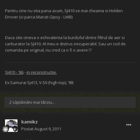
Pentru cine nu stia pana acum, SJ410 se mai cheama si Holden
Drover (si parca Maruti Gipsy - LWB)
Daca stie cineva o echivalenta la burduful dintre filtrul de aer si
carburator la SJ410. Al meu e distrus irecuperabil. Sau un cod de
comanda pe original, nu cred ca o fi o avere !?
SJ410 - '86
-
in reconstructie.
Ex:Samurai Sj413, V-50 (high-top), '88.
2 săptămâni mai târziu...
kamikz
Postat
August 9, 2011