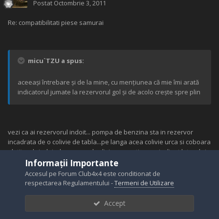
Postat
Octombrie 3, 2011
Re: compatibilitati piese samurai
micu`TZU a spus:
aceeași întrebare și de la mine, cu mențiunea că mie îmi arată
indicatorul jumate la rezervorul gol și de acolo crește spre plin
vezi ca ai rezervorul indoit... pompa de benzina sta in rezervor
incadrata de o colivie de tabla...pe langa acea colivie urca si coboara
plutitorul...indoind rezervorul colivia respectiva s-a inclinat lateral...in
momentul cand ai facut plinul plutitorul a urcat peste colivie,
Informații Importante
ramanand agatat pe ea la intoarcere....de aia arata corect numai de
Accesul pe Forum Club4x4 este conditionat de
la jumatate in sus...
respectarea Regulamentului -
Termeni de Utilizare
rezolvare: dai rezervorul jos, desfaci capacul pompei (fara sa
Accept
desfaci si pe cel al plutitorului) si cu un lumn sau orice alta metoda
indrepti rezervorul dinspre interior... sa nu uiti sa verifici daca se mai