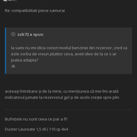
Re: compatibilitati piese samurai
szk72 a spus:
la sami nu imi idica corect nivelul benzinei din rezervor, cred ca
este vorba de vreun plutitor ceva, aveti idee de la ce s-ar
putea adapta?
:tk
aceeași întrebare și de la mine, cu mențiunea că mie îmi arată
indicatorul jumate la rezervorul gol și de acolo crește spre plin
Bufnițele nu sunt ceea ce par a fi!
Duster Laureate 1,5 dCi 110 cp 4x4