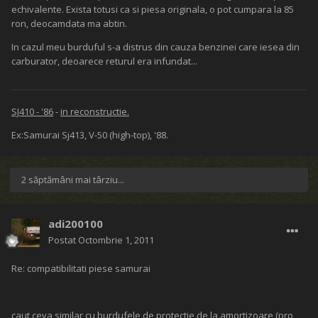
echivalente. Exista totusi ca si piesa originala, o pot cumpara la 85
ron, deocamdata ma abtin.
In cazul meu burduful s-a distrus din cauza benzinei care iesea din
carburator, deoarece returul era infundat...
SJ410 - '86
-
in reconstructie.
Ex:Samurai Sj413, V-50 (high-top), '88.
2 săptămâni mai târziu...
adi200100
Postat
Octombrie 1, 2011
Re: compatibilitati piese samurai
caut ceva similar cu burdufele de protectie de la amortizoare (pro