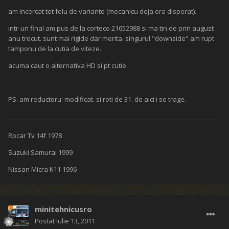
am incercat tot felu de variante (mecanicu deja era disperat).
intr-un final am pus de la corteco 21652988 si ma tin de prin august
anu trecut. sunt mai rigide dar merita. singurul "downside" am rupt
tamponu de la cutia de viteze.
acuma caut o alternativa HD si pt cutie.
PS. am reductoru' modificat. si roti de 31. de aici i se trage.
Rocar Tv 14f 1978
Suzuki Samurai 1999
Nissan Micra K11 1996
minitehnicusro
Postat
Iulie 13, 2011