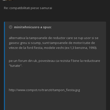
Re: compatibilitati piese samurai
minitehnicusro a spus:
alternativa la tampoanele de reductor care se rup usor si se
gasesc greu si scump, sunt tampoanele de motor/cutie de
viteze de la ford fiesta, modele vechi (ex:1,3 benzina, 1990).
pe un forum din uk, povesteau ca rezista f bine la reductoare
"tunate".
http://www.compot.ro/tranzit/tampon_fiesta.jpg