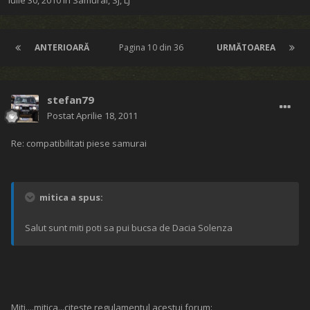
Iulie 30, 2010
în
Samurai, SJ, LJ
ANTERIOARĂ
Pagina 10 din 36
URMĂTOAREA
stefan79
Postat
Aprilie 18, 2011
Re: compatibilitati piese samurai
mitica a spus:
Salut sunt miti poti sa pui bucsa de Dacia Solenza
Miti....mitica...citeste regulamentul acestui forum: