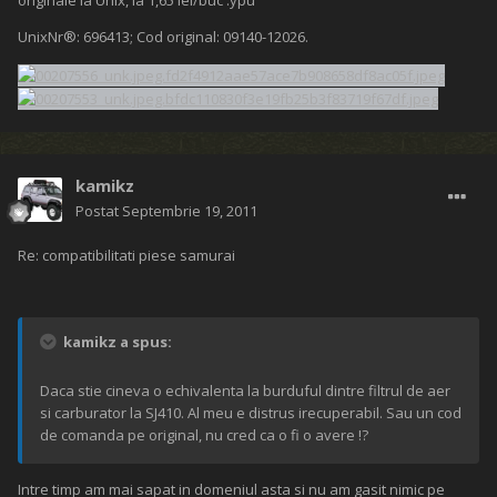
originale la Unix, la 1,65 lei/buc :ypu
UnixNr®: 696413; Cod original: 09140-12026.
kamikz
Postat
Septembrie 19, 2011
Re: compatibilitati piese samurai
kamikz a spus:
Daca stie cineva o echivalenta la burduful dintre filtrul de aer
si carburator la SJ410. Al meu e distrus irecuperabil. Sau un cod
de comanda pe original, nu cred ca o fi o avere !?
Intre timp am mai sapat in domeniul asta si nu am gasit nimic pe