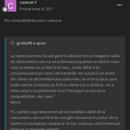
caesar1
Postat
Iunie 8, 2011
Re: compatibilitati piese samurai
greby93 a spus:
La samuraiul meu nu am gasit la absolut nici un magazin cablu
de vitezometru care sa se potriveasca (partea ce intra in ceas
este cu cleme nu cu filet la al meu...ca de altfel si la
consamuraienii pe care i-am intrebat). Am sunat la un domn
din sebes ce dezmembreaza samuraie, iar el mi-a spus ca la
toate care le-a luat jos au fost cu cleme (ca si al meu)... mi-a
trimis unul si se potriveste brici. Presupun ca are ceva
compatibilitati...dar care?
Mersi.
PS.: pentru siguranta incercati sa modelati cablul de la
vitezometru cat mai ferit de crengile ramase prin paduri de la
domnii cu mustata(si caruta) ce se fac ca ploua cand trecem pe
langa ei cu masinile:uameni