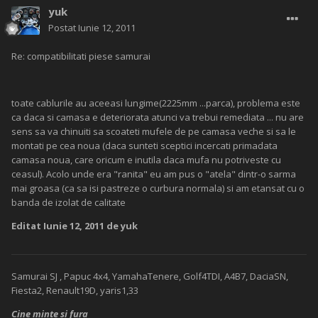
yuk
Postat
Iunie 12, 2011
Re: compatibilitati piese samurai
toate cablurile au aceeasi lungime(2225mm ...parca), problema este
ca daca si camasa e deteriorata atunci va trebui remediata ... nu are
sens sa va chinuiti sa scoateti mufele de pe camasa veche si sa le
montati pe cea noua (daca sunteti sceptici incercati primadata
camasa noua, care oricum e inutila daca mufa nu potriveste cu
ceasul). Acolo unde era "ranita" eu am pus o "atela" dintr-o sarma
mai groasa (ca sa isi pastreze o curbura normala) si am etansat cu o
banda de izolat de calitate
Editat
Iunie 12, 2011
de yuk
Samurai SJ , Papuc 4x4, YamahaTenere, Golf4TDI, A4B7, DaciaSN,
Fiesta2, Renault19D, yaris1,33
Cine minte si fura