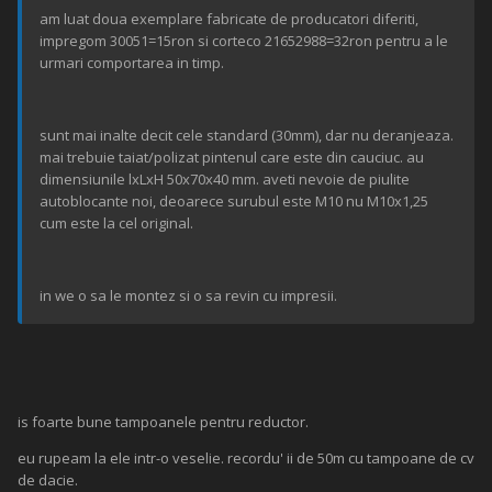
am luat doua exemplare fabricate de producatori diferiti,
impregom 30051=15ron si corteco 21652988=32ron pentru a le
urmari comportarea in timp.
sunt mai inalte decit cele standard (30mm), dar nu deranjeaza.
mai trebuie taiat/polizat pintenul care este din cauciuc. au
dimensiunile lxLxH 50x70x40 mm. aveti nevoie de piulite
autoblocante noi, deoarece surubul este M10 nu M10x1,25
cum este la cel original.
in we o sa le montez si o sa revin cu impresii.
is foarte bune tampoanele pentru reductor.
eu rupeam la ele intr-o veselie. recordu' ii de 50m cu tampoane de cv
de dacie.