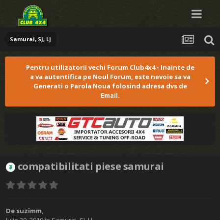
Samurai, SJ, LJ
Pentru utilizatorii vechi Forum Club4x4 - Inainte de
a va autentifica pe Noul Forum, este nevoie sa va
Generati o Parola Noua folosind adresa dvs de
Email.
compatibilitati piese samurai
De
suzimm
,