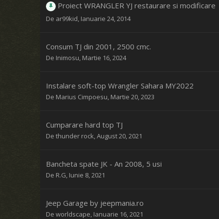
Proiect WRANGLER YJ restaurare si modificare
De
ar99kid
,
Ianuarie 24, 2014
Consum TJ din 2001, 2500 cmc.
De
Inimosu
,
Martie 16, 2024
Instalare soft-top Wrangler Sahara MY2022
De
Marius Cimpoesu
,
Martie 20, 2023
Cumparare hard top TJ
De
thunder rock
,
August 20, 2021
Bancheta spate JK - An 2008, 5 usi
De
R.G
,
Iunie 8, 2021
Jeep Garage by jeepmania.ro
De
worldscape
,
Ianuarie 16, 2021