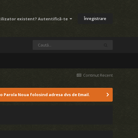
Înregistrare
ilizator existent? Autentifică-te
Continut Recent
 o Parola Noua folosind adresa dvs de Email.