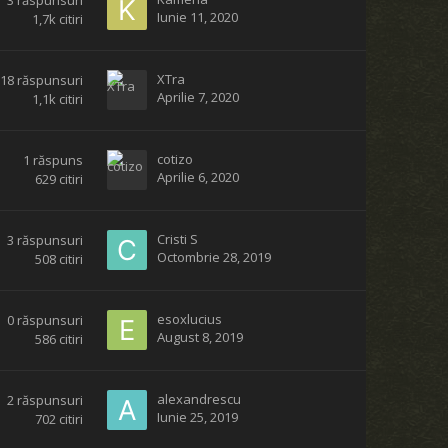
Iunie 11, 2020
1,7k
citiri
XTra
18
răspunsuri
Aprilie 7, 2020
1,1k
citiri
cotizo
1
răspuns
Aprilie 6, 2020
629
citiri
Cristi S
3
răspunsuri
Octombrie 28, 2019
508
citiri
esoxlucius
0
răspunsuri
August 8, 2019
586
citiri
alexandrescu
2
răspunsuri
Iunie 25, 2019
702
citiri