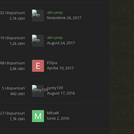
alin-jeep
32
răspunsuri
Noiembrie 26, 2017
2,1k
citiri
alin-jeep
10
răspunsuri
August 24, 2017
1,2k
citiri
ElSpa
68
răspunsuri
Aprilie 10, 2017
2,6k
citiri
symy139
5
răspunsuri
August 17, 2016
842
citiri
MihaiK
27
răspunsuri
Iunie 2, 2016
1,7k
citiri