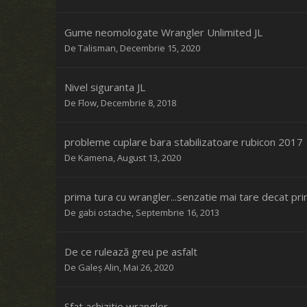
Gume neomologate Wrangler Unlimited JL
De
Talisman
,
Decembrie 15, 2020
Nivel siguranta JL
De
Flow
,
Decembrie 8, 2018
probleme cuplare bara stabilizatoare rubicon 2017
De
Kamena
,
August 13, 2020
prima tura cu wrangler...senzatie mai tare decat pr
De
gabi ostache
,
Septembrie 16, 2013
De ce rulează greu pe asfalt
De
Galeș Alin
,
Mai 26, 2020
Sfat achizitie wrangler