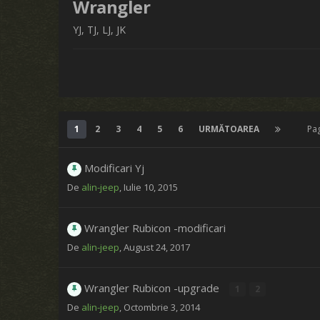
Wrangler
YJ, TJ, LJ, JK
1
2
3
4
5
6
URMĂTOAREA
Pa
Modificari Yj
De
alin-jeep
,
Iulie 10, 2015
Wrangler Rubicon -modificari
De
alin-jeep
,
August 24, 2017
Wrangler Rubicon -upgrade
1
2
De
alin-jeep
,
Octombrie 3, 2014