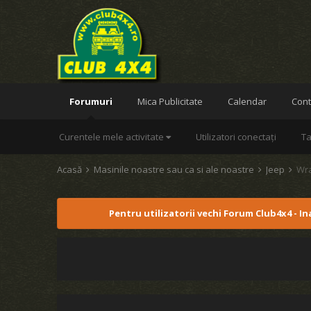
Forumuri
Mica Publicitate
Calendar
Cont
Curentele mele activitate
Utilizatori conectați
Ta
Acasă
Masinile noastre sau ca si ale noastre
Jeep
Wr
Pentru utilizatorii vechi Forum Club4x4 - I