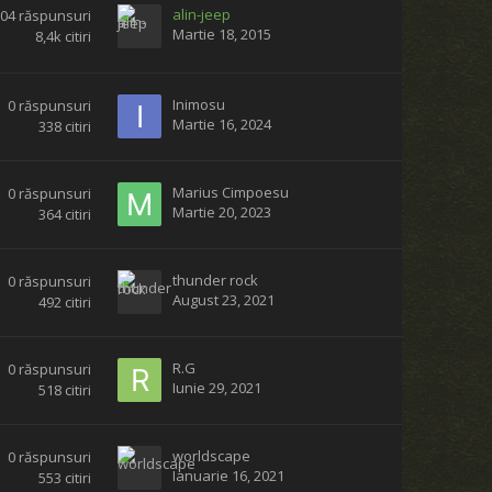
alin-jeep
204
răspunsuri
Martie 18, 2015
8,4k
citiri
Inimosu
0
răspunsuri
Martie 16, 2024
338
citiri
Marius Cimpoesu
0
răspunsuri
Martie 20, 2023
364
citiri
thunder rock
0
răspunsuri
August 23, 2021
492
citiri
R.G
0
răspunsuri
Iunie 29, 2021
518
citiri
worldscape
0
răspunsuri
Ianuarie 16, 2021
553
citiri