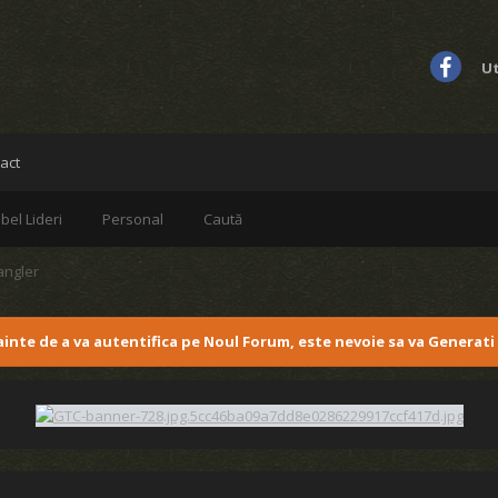
Ut
act
bel Lideri
Personal
Caută
angler
nainte de a va autentifica pe Noul Forum, este nevoie sa va Generati