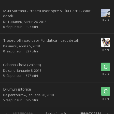
M-tii Sureanu - traseu usor spre VF lui Patru - caut
detalii
De
Lucianeu
,
Aprilie 26, 2018
0
răspunsuri
397
citiri
Traseu off road usor Fundatica - caut detalii
De
amicu
,
Aprilie 5, 2018
0
răspunsuri
327
citiri
Cabana Cheia (Valcea)
De
ctinu
,
Ianuarie 8, 2018
5
răspunsuri
577
citiri
Drumuri istorice
De
pantzerrow
,
Ianuarie 20, 2018
5
răspunsuri
635
citiri
ANTERIOARĂ
Pagina 1 din 9
URMĂTOAREA