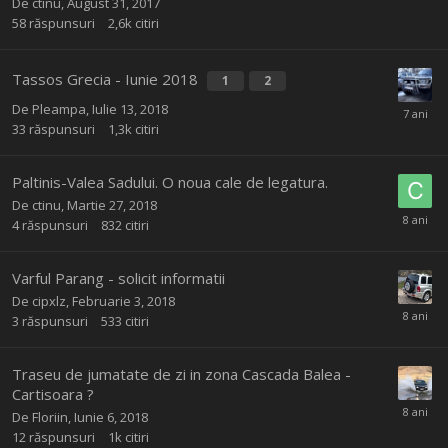
De
ctinu
,
August 31, 2017
58
răspunsuri
2,6k
citiri
Tassos Grecia - Iunie 2018
1
2
De
Pleampa
,
Iulie 13, 2018
33
răspunsuri
1,3k
citiri
Paltinis-Valea Sadului. O noua cale de legatura.
De
ctinu
,
Martie 27, 2018
4
răspunsuri
832
citiri
Varful Parang - solicit informatii
De
cipxlz
,
Februarie 3, 2018
3
răspunsuri
533
citiri
Traseu de jumatate de zi in zona Cascada Balea -
Cartisoara ?
De
Floriin
,
Iunie 6, 2018
12
răspunsuri
1k
citiri