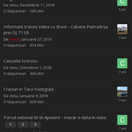
De
ctinu
,
Decembrie 11, 2018
2
răspunsuri
569
citiri
Informatii traseu Valea cu Brazi - Cabana PiatraArsa
prin DJ 713B
De
Astral
,
Ianuarie 27, 2019
5
răspunsuri
814
citiri
Cascada scorusu
De
ctinu
,
Octombrie 1, 2018
0
răspunsuri
436
citiri
Craciun in Tara Hategului
De
ctinu
,
Ianuarie 9, 2019
3
răspunsuri
628
citiri
Parcul national M-tii Apuseni - macar o data in viata.
1
2
3