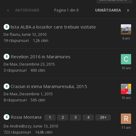
ANTERIOARĂ
Pagina 1 din 9
URMĂTOAREA
lista ALBA a locurilor care trebuie vizitate
De
flaviu
,
Iunie 12, 2010
19
răspunsuri
1,2k
citiri
Revelion 2016 in Maramures
De
Max
,
Decembrie 23, 2015
3
răspunsuri
693
citiri
Craciun in inima Maramuresului, 2015
De
Max
,
Decembrie 1, 2015
8
răspunsuri
505
citiri
Rosia Montana
1
2
3
4
29
De
AndreiBizzy
,
Iunie 13, 2010
723
răspunsuri
14,8k
citiri