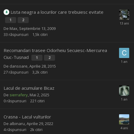
Lista neagra a locurilor care trebuiesc evitate
1
2
De
Max
,
Septembrie 13, 2009
33
răspunsuri
1,5k
citiri
Recomandari trasee Odorheiu Secuiesc-Miercurea
Ciuc-Tusnad
1
2
De
dansoare
,
Aprilie 28, 2015
27
răspunsuri
3,2k
citiri
Lacul de acumulare Bicaz
De
sierrafery
,
Mai 2, 2025
0
răspunsuri
221
citiri
Crasna - Lacul vulturilor
De
albinaru
,
Aprilie 29, 2022
4
răspunsuri
2k
citiri