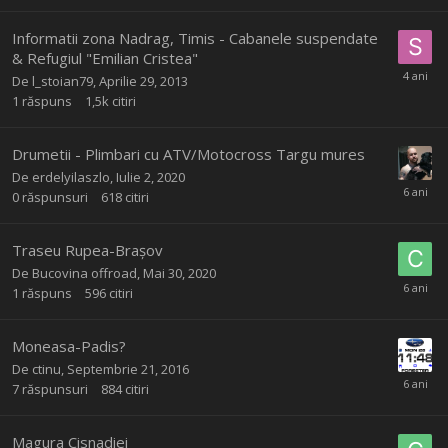
Informatii zona Nadrag, Timis - Cabanele suspendate
& Refugiul "Emilian Cristea"
De
l_stoian79
,
Aprilie 29, 2013
1
răspuns
1,5k
citiri
Drumetii - Plimbari cu ATV/Motocross Targu mures
De
erdelyilaszlo
,
Iulie 2, 2020
0
răspunsuri
618
citiri
Traseu Rupea-Brașov
De
Bucovina offroad
,
Mai 30, 2020
1
răspuns
596
citiri
Moneasa-Padis?
De
ctinu
,
Septembrie 21, 2016
7
răspunsuri
884
citiri
Magura Cisnadiei