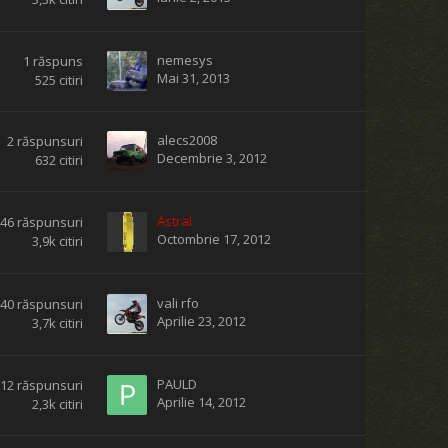
nemesys
1
răspuns
Mai 31, 2013
525
citiri
alecs2008
2
răspunsuri
Decembrie 3, 2012
632
citiri
Astral
46
răspunsuri
Octombrie 17, 2012
3,9k
citiri
vali rfo
40
răspunsuri
Aprilie 23, 2012
3,7k
citiri
PAULD
12
răspunsuri
Aprilie 14, 2012
2,3k
citiri