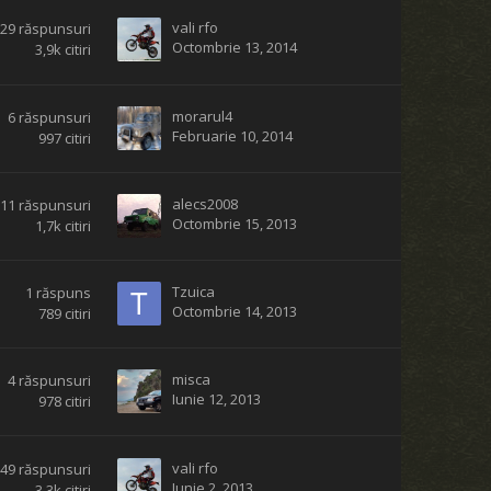
vali rfo
29
răspunsuri
Octombrie 13, 2014
3,9k
citiri
morarul4
6
răspunsuri
Februarie 10, 2014
997
citiri
alecs2008
11
răspunsuri
Octombrie 15, 2013
1,7k
citiri
Tzuica
1
răspuns
Octombrie 14, 2013
789
citiri
misca
4
răspunsuri
Iunie 12, 2013
978
citiri
vali rfo
49
răspunsuri
Iunie 2, 2013
3,3k
citiri