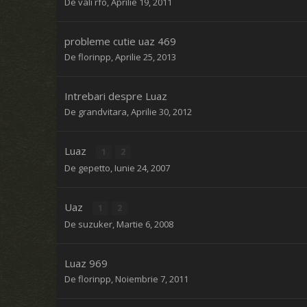
De
vali rfo
,
Aprilie 19, 2011
probleme cutie uaz 469
De
florinpp
,
Aprilie 25, 2013
Intrebari despre Luaz
De
grandvitara
,
Aprilie 30, 2012
Luaz
1
2
De
gepetto
,
Iunie 24, 2007
Uaz
1
2
De
suzuker
,
Martie 6, 2008
Luaz 969
De
florinpp
,
Noiembrie 7, 2011