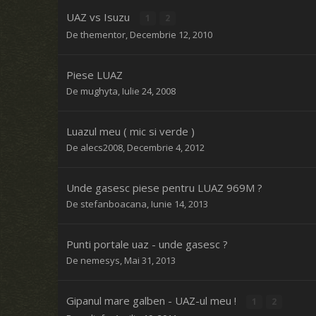
UAZ vs Isuzu
1
2
De
thementor
,
Decembrie 12, 2010
Piese LUAZ
De
mughyta
,
Iulie 24, 2008
Luazul meu ( mic si verde )
De
alecs2008
,
Decembrie 4, 2012
Unde gasesc piese pentru LUAZ 969M ?
De
stefanboacana
,
Iunie 14, 2013
Punti portale uaz - unde gasesc ?
De
nemesys
,
Mai 31, 2013
Gipanul mare galben - UAZ-ul meu !
1
2