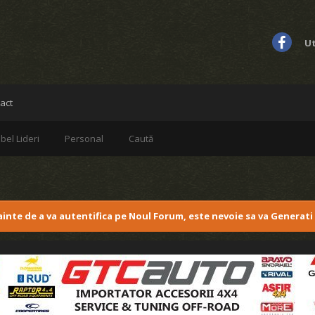
Ut
act
bel Lideri
Personal
Caută
nainte de a va autentifica pe Noul Forum, este nevoie sa va Generati