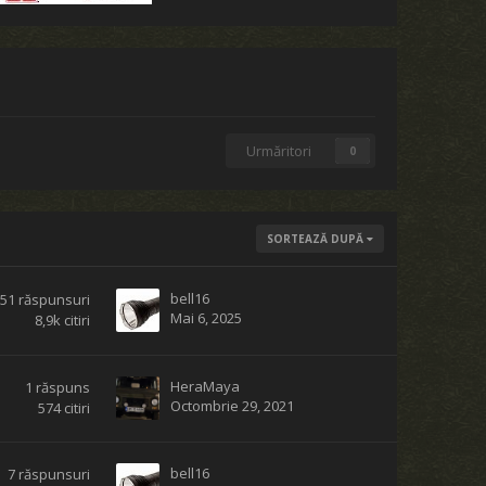
Urmăritori
0
SORTEAZĂ DUPĂ
bell16
51
răspunsuri
Mai 6, 2025
8,9k
citiri
HeraMaya
1
răspuns
Octombrie 29, 2021
574
citiri
bell16
7
răspunsuri