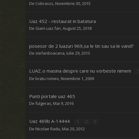
De
Cobrasss
,
Noiembrie 30, 2015
Uaz 452 - restaurat in batatura
De
Giani uaz fan
,
August 25, 2018
posesor de 2 luazuri 969,sa le tin sau sa le vand?
De
stefanboacana
,
Iulie 29, 2013
LUAZ..o masina despre care nu vorbeste nimeni
De
bratu romeo
,
Noiembrie 1, 2009
Punti portale uaz 465
De
fulgeras
,
Mai 9, 2016
Uaz 469b A-14444
1
2
3
De
Nicolae Radu
,
Mai 20, 2012