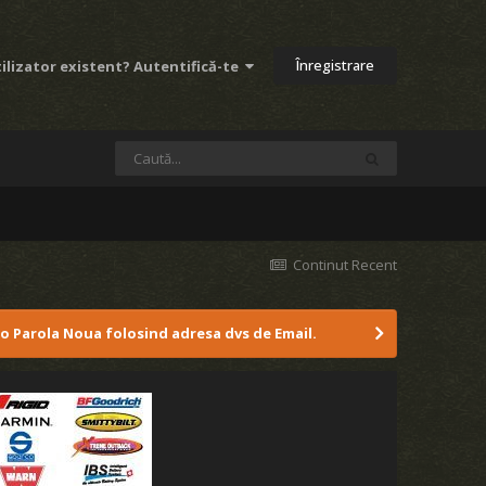
Înregistrare
ilizator existent? Autentifică-te
Continut Recent
 o Parola Noua folosind adresa dvs de Email.