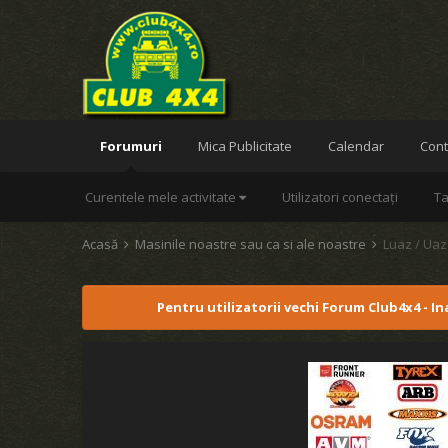
Forumuri
Mica Publicitate
Calendar
Cont
Curentele mele activitate
Utilizatori conectați
Ta
Acasă
Masinile noastre sau ca si ale noastre
Luaz / Uaz
Pentru utilizatorii vechi Forum Club4x4 - I