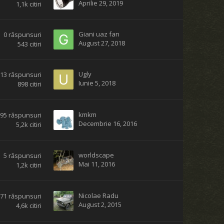
Aprilie 29, 2019
1,1k
citiri
Giani uaz fan
0
răspunsuri
August 27, 2018
543
citiri
Ugly
13
răspunsuri
Iunie 5, 2018
898
citiri
kmkm
95
răspunsuri
Decembrie 16, 2016
5,2k
citiri
worldscape
5
răspunsuri
Mai 11, 2016
1,2k
citiri
Nicolae Radu
71
răspunsuri
August 2, 2015
4,6k
citiri