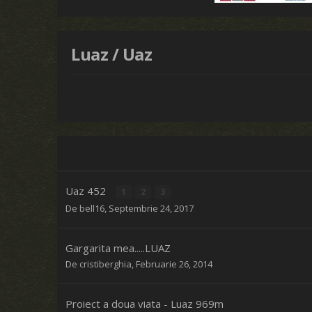
Luaz / Uaz
Uaz 452
1
2
3
De
bell16
,
Septembrie 24, 2017
Gargarita mea.....LUAZ
De
cristiberghia
,
Februarie 26, 2014
Proiect a doua viata - Luaz 969m