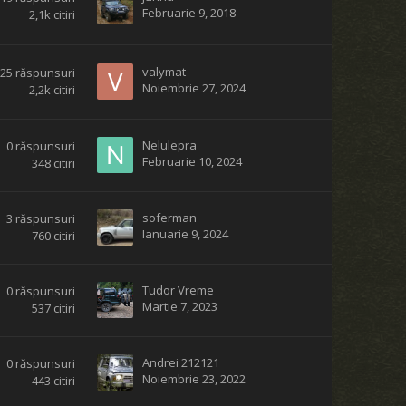
Februarie 9, 2018
2,1k
citiri
valymat
25
răspunsuri
Noiembrie 27, 2024
2,2k
citiri
Nelulepra
0
răspunsuri
Februarie 10, 2024
348
citiri
soferman
3
răspunsuri
Ianuarie 9, 2024
760
citiri
Tudor Vreme
0
răspunsuri
Martie 7, 2023
537
citiri
Andrei 212121
0
răspunsuri
Noiembrie 23, 2022
443
citiri