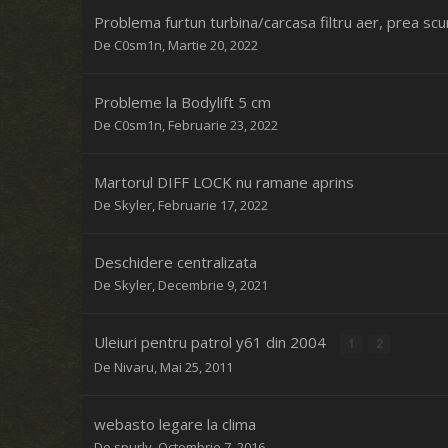
Problema furtun turbina/carcasa filtru aer, prea scur
De
C0sm1n
,
Martie 20, 2022
Probleme la Bodylift 5 cm
De
C0sm1n
,
Februarie 23, 2022
Martorul DIFF LOCK nu ramane aprins
De
Skyler
,
Februarie 17, 2022
Deschidere centralizata
De
Skyler
,
Decembrie 9, 2021
Uleiuri pentru patrol y61 din 2004
1
2
De
Nivaru
,
Mai 25, 2011
webasto legare la clima
De
spurly
,
Octombrie 7, 2016