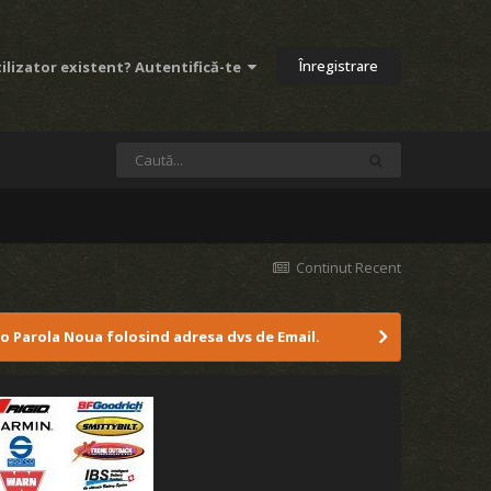
Înregistrare
ilizator existent? Autentifică-te
Continut Recent
 o Parola Noua folosind adresa dvs de Email.