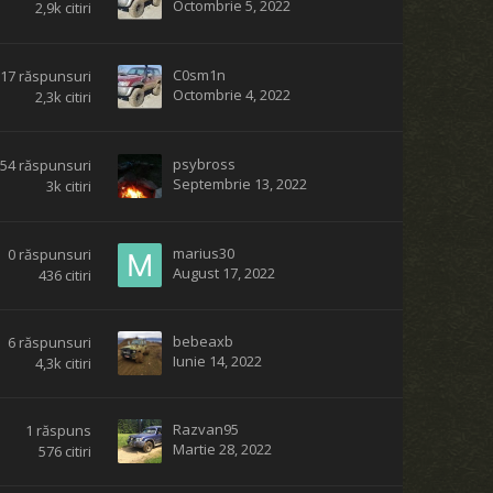
Octombrie 5, 2022
2,9k
citiri
C0sm1n
17
răspunsuri
Octombrie 4, 2022
2,3k
citiri
psybross
54
răspunsuri
Septembrie 13, 2022
3k
citiri
marius30
0
răspunsuri
August 17, 2022
436
citiri
bebeaxb
6
răspunsuri
Iunie 14, 2022
4,3k
citiri
Razvan95
1
răspuns
Martie 28, 2022
576
citiri