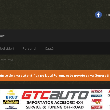
Ut
act
bel Lideri
Personal
Caută
Patrol Y61
nainte de a va autentifica pe Noul Forum, este nevoie sa va Generati