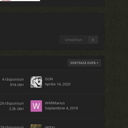
Urmăritori
0
SORTEAZĂ DUPĂ
GUN
4
răspunsuri
Aprilie 14, 2020
914
citiri
WARMarius
26
răspunsuri
Septembrie 4, 2019
2,3k
citiri
jannu
19
răspunsuri