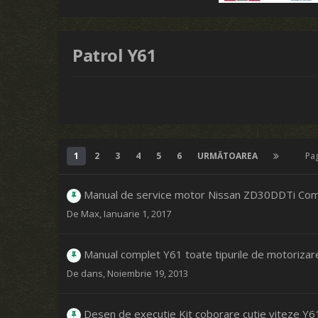
Patrol Y61
1
2
3
4
5
6
URMĂTOAREA
Pa
Manual de service motor Nissan ZD30DDTi Como
De
Max
,
Ianuarie 1, 2017
Manual complet Y61 toate tipurile de motoriza
De
dans
,
Noiembrie 19, 2013
Desen de executie Kit coborare cutie viteze Y