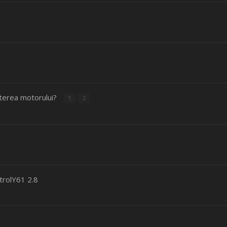
uterea motorului?
1
2
trolY61 2.8