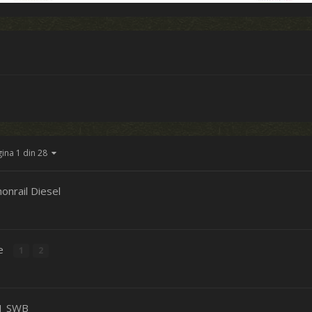
gina 1 din 28
nrail Diesel
re
1
2
61 SWB