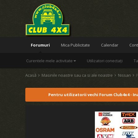
Forumuri
Mica Publicitate
Calendar
Cont
Curentele mele activitate
Utilizatori conectați
Ta
Acasă
Masinile noastre sau ca si ale noastre
Nissan
Pentru utilizatorii vechi Forum Club4x4 - I