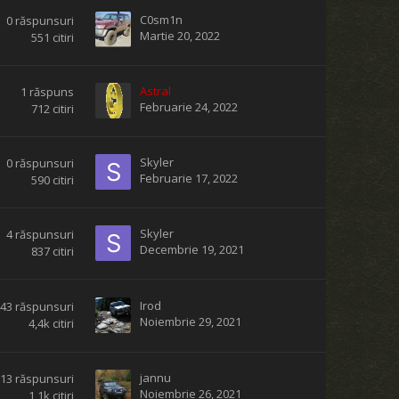
C0sm1n
0
răspunsuri
Martie 20, 2022
551
citiri
Astral
1
răspuns
Februarie 24, 2022
712
citiri
Skyler
0
răspunsuri
Februarie 17, 2022
590
citiri
Skyler
4
răspunsuri
Decembrie 19, 2021
837
citiri
Irod
43
răspunsuri
Noiembrie 29, 2021
4,4k
citiri
jannu
13
răspunsuri
Noiembrie 26, 2021
1,1k
citiri