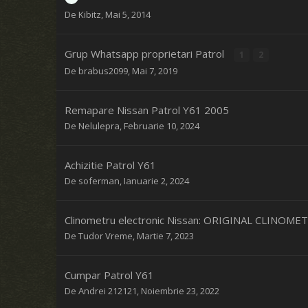
De
Kibitz
,
Mai 5, 2014
Grup Whatsapp proprietari Patrol
1
2
De
brabus2099
,
Mai 7, 2019
Remapare Nissan Patrol Y61 2005
De
Nelulepra
,
Februarie 10, 2024
Achizitie Patrol Y61
De
soferman
,
Ianuarie 2, 2024
Clinometru electronic Nissan: ORIGINAL CLINOM
De
Tudor Vreme
,
Martie 7, 2023
Cumpar Patrol Y61
De
Andrei 212121
,
Noiembrie 23, 2022