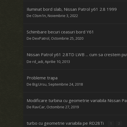
Iluminat bord slab, Nissan Patrol y61 2.8 1999
De
C0sm1n
,
Noiembrie 3, 2022
Schimbare becuri ceasuri bord Y61
De
DexPatrol
,
Octombrie 25, 2020
Nissan Patrol y61 2.8TD LWB ... cum sa crestem p
De
rd_adi
,
Aprilie 10, 2013
Probleme trapa
De
Big.Ursu
,
Septembrie 24, 2018
Modificare turbina cu geometrie variabila Nissan Pa
De
RavCar
,
Octombrie 27, 2019
turbo cu geometrie variabila pe RD28Ti
1
2