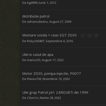
De
bgd999
,
Iunie 1, 2012
distributie patrol
De
adrianudeanu
,
August 27, 2009
Montare sonda + ceas EGT ZD30
1
2
3
De
Roby200487
,
Septembrie 6, 2016
Ulei in vasul de apa
De
marius30
,
August 17, 2022
Motor ZD30, pompa injectie, P0077
De
FlaviusTM
,
Noiembrie 19, 2020
Ulei grup Patrol y61 2.8RD28Ti din 1999
De
C0sm1n
,
Martie 28, 2022