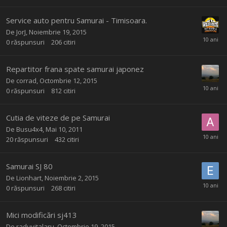
Service auto pentru Samurai - Timisoara.
De
JorJ
,
Noiembrie 19, 2015
0
răspunsuri
206
citiri
Repartitor frana spate samurai japonez
De
corrad
,
Octombrie 12, 2015
0
răspunsuri
812
citiri
Cutia de viteze de pe Samurai
De
Busu4x4
,
Mai 10, 2011
20
răspunsuri
432
citiri
Samurai SJ 80
De
Lionhart
,
Noiembrie 2, 2015
0
răspunsuri
268
citiri
Mici modificări sj413
De
raduvitalaru
,
Octombrie 19, 2015