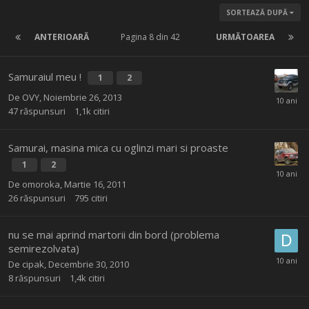
SORTEAZĂ DUPĂ
ANTERIOARĂ
Pagina 8 din 42
URMĂTOAREA
Samuraiul meu !
1
2
De
OVY
,
Noiembrie 26, 2013
47
răspunsuri
1,1k
citiri
Samurai, masina mica cu oglinzi mari si proaste
1
2
De
omoroka
,
Martie 16, 2011
26
răspunsuri
795
citiri
nu se mai aprind martorii din bord (problema
semirezolvata)
De
cipak
,
Decembrie 30, 2010
8
răspunsuri
1,4k
citiri