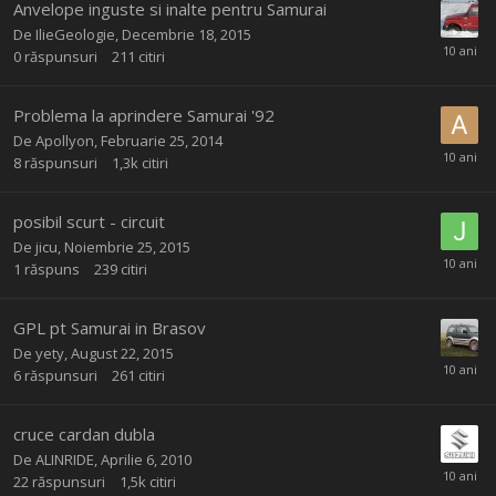
Anvelope inguste si inalte pentru Samurai
De
IlieGeologie
,
Decembrie 18, 2015
0
răspunsuri
211
citiri
Problema la aprindere Samurai '92
De
Apollyon
,
Februarie 25, 2014
8
răspunsuri
1,3k
citiri
posibil scurt - circuit
De
jicu
,
Noiembrie 25, 2015
1
răspuns
239
citiri
GPL pt Samurai in Brasov
De
yety
,
August 22, 2015
6
răspunsuri
261
citiri
cruce cardan dubla
De
ALINRIDE
,
Aprilie 6, 2010
22
răspunsuri
1,5k
citiri