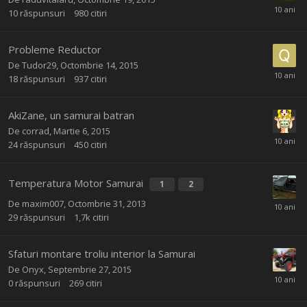
10
răspunsuri
980
citiri
Probleme Reductor
De
Tudor29
,
Octombrie 14, 2015
18
răspunsuri
937
citiri
AkiZane, un samurai batran
De
corrad
,
Martie 6, 2015
24
răspunsuri
450
citiri
Temperatura Motor Samurai
1
2
De
maxim007
,
Octombrie 31, 2013
29
răspunsuri
1,7k
citiri
Sfaturi montare troliu interior la Samurai
De
Onyx
,
Septembrie 27, 2015
0
răspunsuri
269
citiri