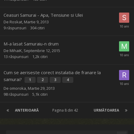
Ceasuri Samurai - Apa, Tensiune si Ulei
De
Roskat
,
Martie 9, 2013
9
răspunsuri
304
citiri
M-a lasat Samuraiu-n drum
De
MihaiK
,
Septembrie 12, 2015
13
răspunsuri
1,2k
citiri
Cum se aeriseste corect instalatia de franare la
samurai?
1
2
3
4
De
omoroka
,
Martie 29, 2013
98
răspunsuri
5,1k
citiri
ANTERIOARĂ
Pagina 8 din 42
URMĂTOAREA