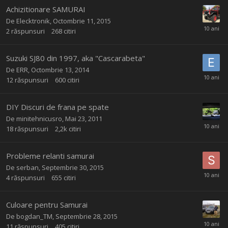
Achizitionare SAMURAI
De
Elecktronik
,
Octombrie 11, 2015
2
răspunsuri
268
citiri
Suzuki SJ80 din 1997, aka "Cascarabeta"
De
ERR
,
Octombrie 13, 2014
12
răspunsuri
600
citiri
DIY Discuri de frana pe spate
De
minitehnicusro
,
Mai 23, 2011
18
răspunsuri
2,2k
citiri
Probleme relanti samurai
De
serban
,
Septembrie 30, 2015
4
răspunsuri
655
citiri
Culoare pentru Samurai
De
bogdan_TM
,
Septembrie 28, 2015
11
răspunsuri
405
citiri