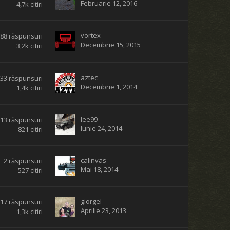
Februarie 12, 2016
4,7k
citiri
vortex
88
răspunsuri
Decembrie 15, 2015
3,2k
citiri
aztec
33
răspunsuri
Decembrie 1, 2014
1,4k
citiri
lee99
13
răspunsuri
Iunie 24, 2014
821
citiri
calinvas
2
răspunsuri
Mai 18, 2014
527
citiri
giorgel
17
răspunsuri
Aprilie 23, 2013
1,3k
citiri