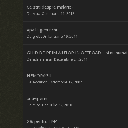
Ce stiti despre malarie?
De
Max
,
Octombrie 11, 2012
Apa la genunchi
De
greby93
,
Ianuarie 19, 2011
GHID DE PRIM AJUTOR IN OFFROAD ... si nu numai
De
adrian mgn
,
Decembrie 24, 2011
HEMORAGII
De
ekkakon
,
Octombrie 19, 2007
antiviperin
De
mirciulica
,
Iulie 27, 2010
2% pentru EMA
De
ekkakon
,
Ianuarie 17, 2008