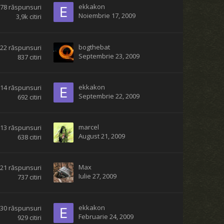
ekkakon
178
răspunsuri
Noiembrie 17, 2009
3,9k
citiri
bogthebat
22
răspunsuri
Septembrie 23, 2009
837
citiri
ekkakon
14
răspunsuri
Septembrie 22, 2009
692
citiri
marcel
13
răspunsuri
August 21, 2009
638
citiri
Max
21
răspunsuri
Iulie 27, 2009
737
citiri
ekkakon
30
răspunsuri
Februarie 24, 2009
929
citiri