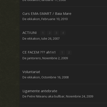
Curs EMA-SMART / Baia Mare
De
ekkakon
,
Februarie 10, 2010
ACTIUNI
1
2
3
4
De
ekkakon
,
Iulie 26, 2007
CE FACEM ??? ah1n1
1
2
De
jantorero
,
Noiembrie 2, 2009
Voluntariat
De
ekkakon
,
Octombrie 16, 2008
Ligamente antebrate
De
Petre Niteanu aka bullbar
,
Noiembrie 24, 2009