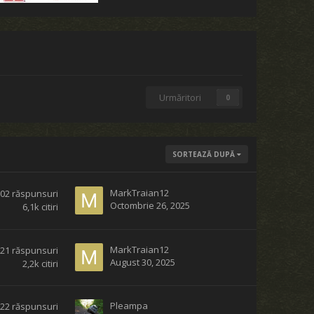
Urmăritori
0
SORTEAZĂ DUPĂ
MarkTraian12
102
răspunsuri
Octombrie 26, 2025
6,1k
citiri
MarkTraian12
21
răspunsuri
August 30, 2025
2,2k
citiri
Pleampa
22
răspunsuri