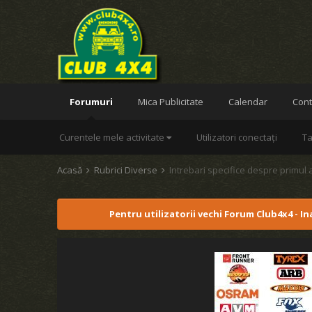
Forumuri
Mica Publicitate
Calendar
Cont
Curentele mele activitate
Utilizatori conectați
Ta
Acasă
Rubrici Diverse
Intrebari specifice despre primul 
Pentru utilizatorii vechi Forum Club4x4 - I