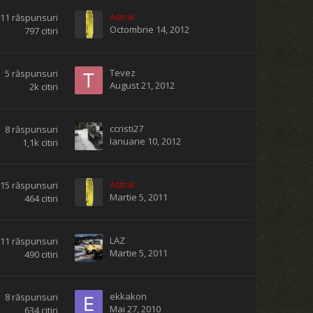
Astral
11
răspunsuri
Octombrie 14, 2012
797
citiri
Tevez
5
răspunsuri
August 21, 2012
2k
citiri
ccristi27
8
răspunsuri
Ianuarie 10, 2012
1,1k
citiri
Astral
15
răspunsuri
Martie 5, 2011
464
citiri
LAZ
11
răspunsuri
Martie 5, 2011
490
citiri
ekkakon
8
răspunsuri
Mai 27, 2010
634
citiri