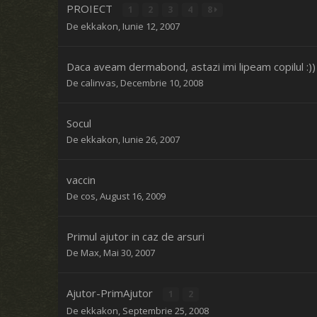
PROIECT
1
2
3
4
8
De
ekkakon
,
Iunie 12, 2007
Daca aveam dermabond, astazi imi lipeam copilul :))
De
calinvas
,
Decembrie 10, 2008
Socul
De
ekkakon
,
Iunie 26, 2007
vaccin
De
cos
,
August 16, 2009
Primul ajutor in caz de arsuri
De
Max
,
Mai 30, 2007
Ajutor-PrimAjutor
1
2
De
ekkakon
,
Septembrie 25, 2008