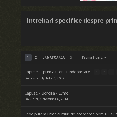
Intrebari specifice despre pri
1
2
URMĂTOAREA
Pagina 1 din 2
Capuse - "prim ajutor" + indepartare
1
2
3
De
bigdaddy
,
Iulie 6, 2009
Capuse / Borellia / Lyme
De
Kibitz
,
Octombrie 6, 2014
unde putem urma cursuri de acordarea primului aju