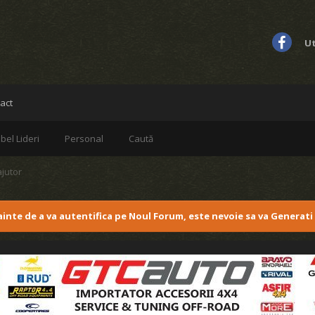
Ut
act
bel Lideri
Personal
Caută
ajutor
nainte de a va autentifica pe Noul Forum, este nevoie sa va Generati