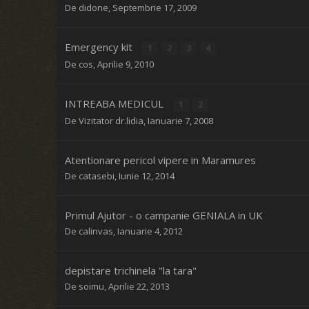
De
didone
,
Septembrie 17, 2009
Emergency kit
1
2
3
4
De
cos
,
Aprilie 9, 2010
INTREABA MEDICUL
1
2
De Vizitator dr.lidia,
Ianuarie 7, 2008
Atentionare pericol vipere in Maramures
De
catasebi
,
Iunie 12, 2014
Primul Ajutor - o campanie GENIALA in UK
De
calinvas
,
Ianuarie 4, 2012
depistare trichinela "la tara"
De
soimu
,
Aprilie 22, 2013