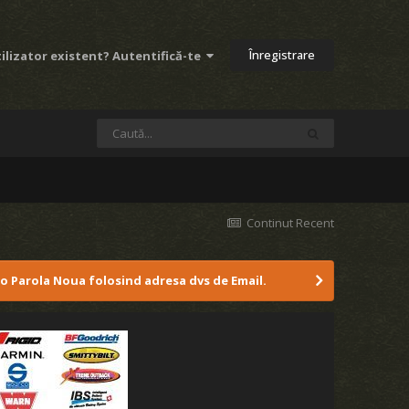
Înregistrare
ilizator existent? Autentifică-te
Continut Recent
 o Parola Noua folosind adresa dvs de Email.