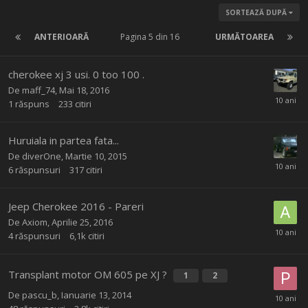
SORTEAZĂ DUPĂ
ANTERIOARĂ
Pagina 5 din 16
URMĂTOAREA
cherokee xj 3 usi. 0 too 100 .
De
maff_74
,
Mai 18, 2016
1
răspuns
233
citiri
Huruiala in partea fata...
De
diverOne
,
Martie 10, 2015
6
răspunsuri
317
citiri
Jeep Cherokee 2016 - Pareri
De
Axiom
,
Aprilie 25, 2016
4
răspunsuri
6,1k
citiri
Transplant motor OM 605 pe XJ ?
1
2
De
pascu_b
,
Ianuarie 13, 2014