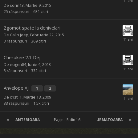
De
sorin13
,
Martie 9, 2015
25
răspunsuri
631
citiri
Zgomot spate la denivelari
De
Calin Jeep
,
Februarie 22, 2015
3
răspunsuri
369
citiri
Cherokee 2.1 Dej
De
eugen84
,
Iunie 4, 2013
5
răspunsuri
332
citiri
Anvelope XJ
1
2
De
cristi 1
,
Martie 18, 2009
33
răspunsuri
1,5k
citiri
ANTERIOARĂ
Pagina 5 din 16
URMĂTOAREA