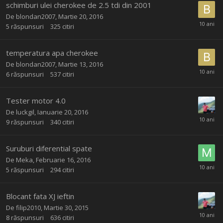
schimburi ulei cherokee de 2.5 tdi din 2001
De
blondan2007
,
Martie 20, 2016
5
răspunsuri
325
citiri
temperatura apa cherokee
De
blondan2007
,
Martie 13, 2016
6
răspunsuri
537
citiri
Tester motor 4.0
De
luckgil
,
Ianuarie 20, 2016
9
răspunsuri
340
citiri
Suruburi diferential spate
De
Meka
,
Februarie 16, 2016
5
răspunsuri
294
citiri
Blocant fata XJ ieftin
De
filip2010
,
Martie 30, 2015
8
răspunsuri
636
citiri