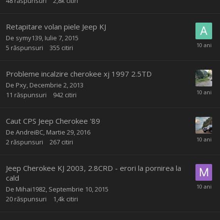
48
răspunsuri
2,8k
citiri
Retapitare volan piele Jeep KJ
De
symy139
,
Iulie 7, 2015
5
răspunsuri
355
citiri
Probleme incalzire cherokee xj 1997 2.5TD
De
Pxy
,
Decembrie 2, 2013
11
răspunsuri
942
citiri
Caut CPS Jeep Cherokee '89
De
AndreiBC
,
Martie 29, 2016
2
răspunsuri
267
citiri
Jeep Cherokee KJ 2003, 2.8CRD - erori la pornirea la
cald
De
Mihai1982
,
Septembrie 10, 2015
20
răspunsuri
1,4k
citiri