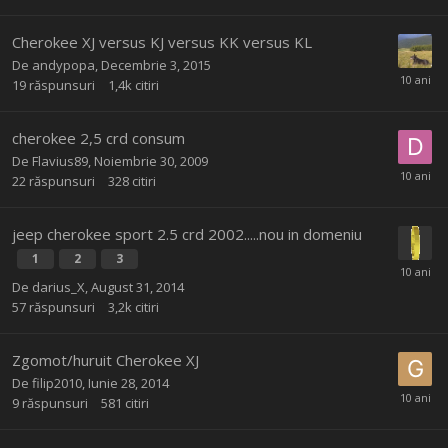
Cherokee XJ versus KJ versus KK versus KL
De
andypopa
,
Decembrie 3, 2015
19
răspunsuri
1,4k
citiri
cherokee 2,5 crd consum
De
Flavius89
,
Noiembrie 30, 2009
22
răspunsuri
328
citiri
jeep cherokee sport 2.5 crd 2002.....nou in domeniu
1
2
3
De
darius_X
,
August 31, 2014
57
răspunsuri
3,2k
citiri
Zgomot/huruit Cherokee XJ
De
filip2010
,
Iunie 28, 2014
9
răspunsuri
581
citiri