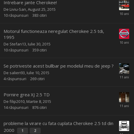
Intrebare jante Cherokee!
De
Liviu-San
,
August 25, 2015
10
răspunsuri
383
citiri
Motorul functioneaza neregulat Cherokee 2.5 tdi,
1995
De
Stefan13
,
Iulie 30, 2015
10
răspunsuri
359
citiri
Se potriveste acest bullbar pe modelul meu de jeep ?
De
salieri93
,
Iulie 10, 2015
4
răspunsuri
269
citiri
Pornire grea XJ 2.5 TD
De
filip2010
,
Martie 8, 2015
14
răspunsuri
876
citiri
probleme la virare cu fata cuplata Cherokee 2.5 td din
2000
1
2