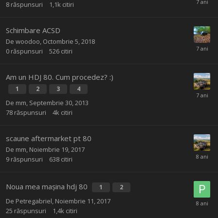
8
răspunsuri
1,1k
citiri
Schimbare ACSD
De
woodoo
,
Octombrie 5, 2018
0
răspunsuri
526
citiri
Am un HDJ 80. Cum procedez? :)
1
2
3
4
De
mm
,
Septembrie 30, 2013
78
răspunsuri
4k
citiri
scaune aftermarket pt 80
De
mm
,
Noiembrie 19, 2017
9
răspunsuri
638
citiri
Noua mea mașina hdj 80
1
2
De
Petregabriel
,
Noiembrie 11, 2017
25
răspunsuri
1,4k
citiri