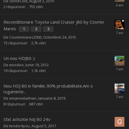
De
StoneCold
,
August 3, 2019
2
răspunsuri
755
citiri
Reconditionare Toyota Land Cruiser j80 by Cosmin
Mares
1
2
3
De
Cosminmares2000
,
Octombrie 24, 2015
73
răspunsuri
3,7k
citiri
Un nou HDJ80 :)
De
woodoo
,
Iunie 19, 2012
19
răspunsuri
1,1k
citiri
Nou HDJ 80 in familie..90% probabilitate.Am o
rugaminte..
De
emanoeladrian
,
Ianuarie 8, 2019
8
răspunsuri
687
citiri
Sfat achizitie hdj 80 24v
De
teodor4you
,
August 5, 2017