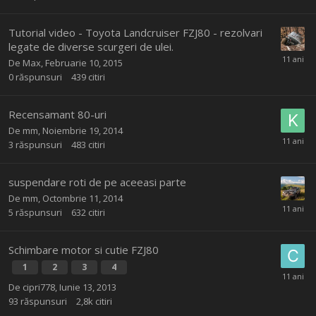
Tutorial video - Toyota Landcruiser FZJ80 - rezolvari
legate de diverse scurgeri de ulei.
De
Max
,
Februarie 10, 2015
0
răspunsuri
439
citiri
Recensamant 80-uri
De
mm
,
Noiembrie 19, 2014
3
răspunsuri
483
citiri
suspendare roti de pe aceeasi parte
De
mm
,
Octombrie 11, 2014
5
răspunsuri
632
citiri
Schimbare motor si cutie FZJ80
1
2
3
4
De
cipri778
,
Iunie 13, 2013
93
răspunsuri
2,8k
citiri