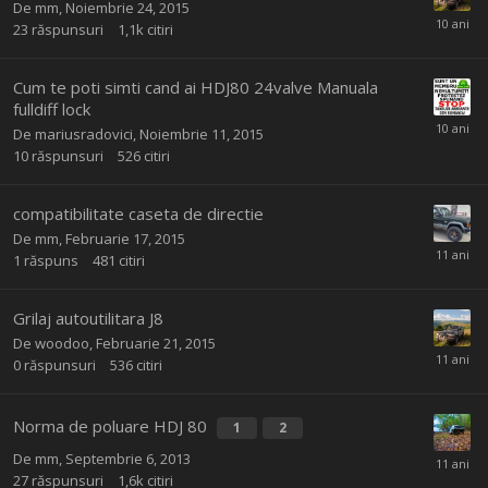
De
mm
,
Noiembrie 24, 2015
23
răspunsuri
1,1k
citiri
Cum te poti simti cand ai HDJ80 24valve Manuala
fulldiff lock
De
mariusradovici
,
Noiembrie 11, 2015
10
răspunsuri
526
citiri
compatibilitate caseta de directie
De
mm
,
Februarie 17, 2015
1
răspuns
481
citiri
Grilaj autoutilitara J8
De
woodoo
,
Februarie 21, 2015
0
răspunsuri
536
citiri
Norma de poluare HDJ 80
1
2
De
mm
,
Septembrie 6, 2013
27
răspunsuri
1,6k
citiri