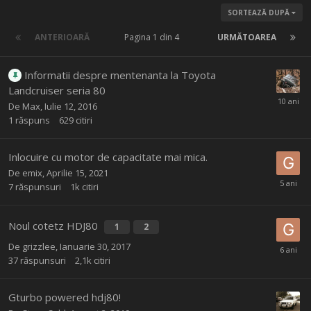
SORTEAZĂ DUPĂ
ANTERIOARĂ
Pagina 1 din 4
URMĂTOAREA
Informatii despre mentenanta la Toyota
Landcruiser seria 80
De
Max
,
Iulie 12, 2016
1
răspuns
629
citiri
Inlocuire cu motor de capacitate mai mica.
De
emix
,
Aprilie 15, 2021
7
răspunsuri
1k
citiri
Noul cotetz HDJ80
1
2
De
grizzlee
,
Ianuarie 30, 2017
37
răspunsuri
2,1k
citiri
Gturbo powered hdj80!