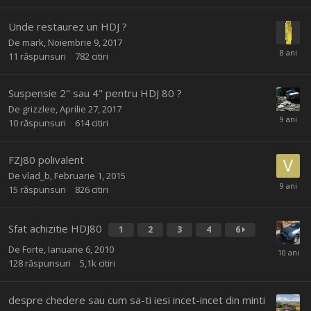
Unde restaurez un HDJ ?
De
mark
,
Noiembrie 9, 2017
11
răspunsuri
782
citiri
Suspensie 2" sau 4" pentru HDJ 80 ?
De
grizzlee
,
Aprilie 27, 2017
10
răspunsuri
614
citiri
FZJ80 polivalent
De
vlad_b
,
Februarie 1, 2015
15
răspunsuri
826
citiri
Sfat achizitie HDJ80
1
2
3
4
6
De
Forte
,
Ianuarie 6, 2010
128
răspunsuri
5,1k
citiri
despre chedere sau cum sa-ti iesi incet-incet din minti