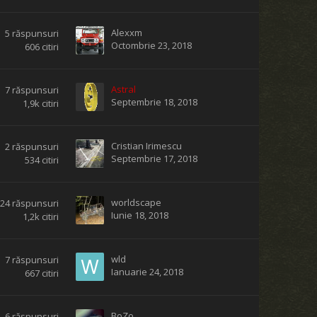
Alexxm
5
răspunsuri
Octombrie 23, 2018
606
citiri
Astral
7
răspunsuri
Septembrie 18, 2018
1,9k
citiri
Cristian Irimescu
2
răspunsuri
Septembrie 17, 2018
534
citiri
worldscape
24
răspunsuri
Iunie 18, 2018
1,2k
citiri
wld
7
răspunsuri
Ianuarie 24, 2018
667
citiri
BoZo
6
răspunsuri