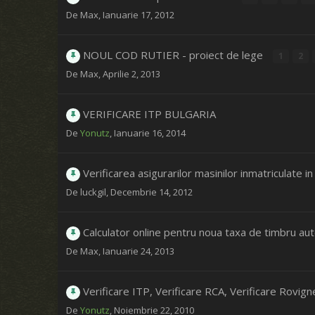
De
Max
,
Ianuarie 17, 2012
NOUL COD RUTIER - proiect de lege
1
2
De
Max
,
Aprilie 2, 2013
VERIFICARE ITP BULGARIA
De
Yonutz
,
Ianuarie 16, 2014
Verificarea asigurarilor masinilor inmatriculate i
De
luckgil
,
Decembrie 14, 2012
Calculator online pentru noua taxa de timbru au
De
Max
,
Ianuarie 24, 2013
Verificare ITP, Verificare RCA, Verificare Rovig
De
Yonutz
,
Noiembrie 22, 2010