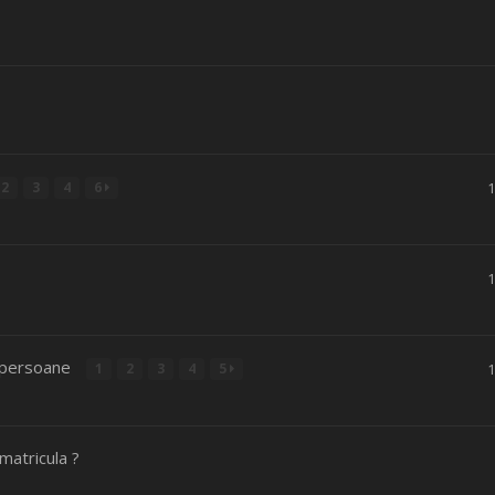
2
3
4
6
si persoane
1
2
3
4
5
matricula ?