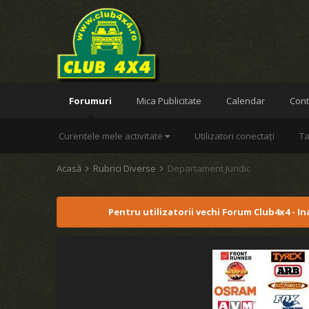
Forumuri
Mica Publicitate
Calendar
Cont
Curentele mele activitate
Utilizatori conectați
Ta
Acasă
Rubrici Diverse
Departament Juridic
Pentru utilizatorii vechi Forum Club4x4 - I