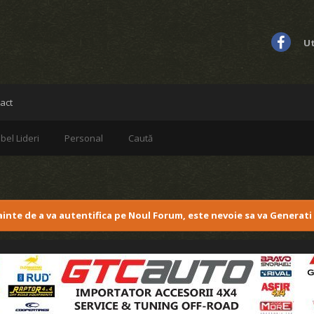
Ut
act
bel Lideri
Personal
Caută
nainte de a va autentifica pe Noul Forum, este nevoie sa va Generati