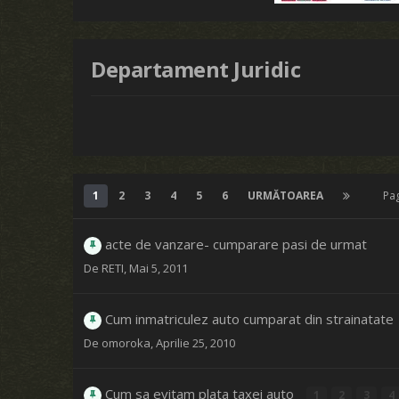
Departament Juridic
1
2
3
4
5
6
URMĂTOAREA
Pa
acte de vanzare- cumparare pasi de urmat
De
RETI
,
Mai 5, 2011
Cum inmatriculez auto cumparat din strainatate
De
omoroka
,
Aprilie 25, 2010
Cum sa evitam plata taxei auto
1
2
3
4