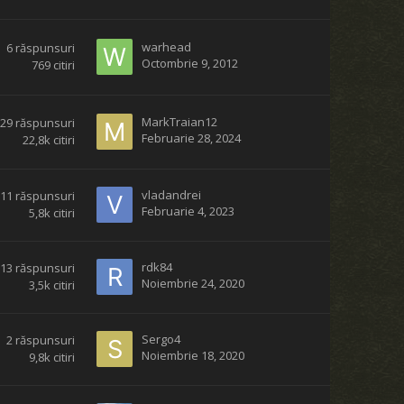
warhead
6
răspunsuri
Octombrie 9, 2012
769
citiri
MarkTraian12
929
răspunsuri
Februarie 28, 2024
22,8k
citiri
vladandrei
11
răspunsuri
Februarie 4, 2023
5,8k
citiri
rdk84
13
răspunsuri
Noiembrie 24, 2020
3,5k
citiri
Sergo4
2
răspunsuri
Noiembrie 18, 2020
9,8k
citiri