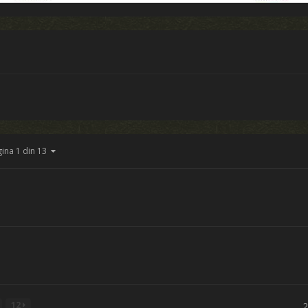
gina 1 din 13
12