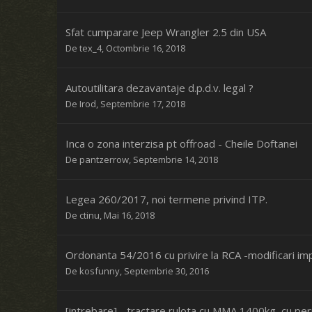
Sfat cumparare Jeep Wrangler 2.5 din USA
De
tex_4
,
Octombrie 16, 2018
Autoutilitara dezavantaje d.p.d.v. legal ?
De
Irod
,
Septembrie 17, 2018
Inca o zona interzisa pt offroad - Cheile Doftanei
De
pantzerrow
,
Septembrie 14, 2018
Legea 260/2017, noi termene privind ITP.
De
ctinu
,
Mai 16, 2018
Ordonanta 54/2016 cu privire la RCA -modificari im
De
kosfunny
,
Septembrie 30, 2016
[intrebare] - tractare rulota cu MMA 1400kg, cu pe