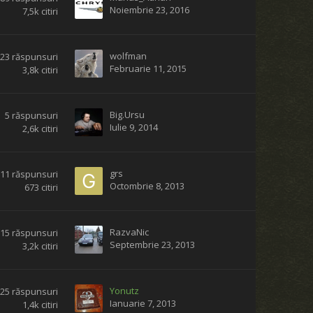
Noiembrie 23, 2016
7,5k
citiri
wolfman
123
răspunsuri
Februarie 11, 2015
3,8k
citiri
Big.Ursu
5
răspunsuri
Iulie 9, 2014
2,6k
citiri
grs
11
răspunsuri
Octombrie 8, 2013
673
citiri
RazvaNic
115
răspunsuri
Septembrie 23, 2013
3,2k
citiri
Yonutz
25
răspunsuri
Ianuarie 7, 2013
1,4k
citiri