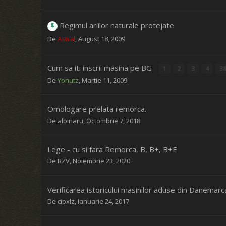
Regimul ariilor naturale protejate
De
Astral
,
August 18, 2009
Cum sa iti inscrii masina pe BG
1
2
3
4
3
De
Yonutz
,
Martie 11, 2009
Omologare prelata remorca.
De
albinaru
,
Octombrie 7, 2018
Lege - cu si fara Remorca, B, B+, B+E
De
RZV
,
Noiembrie 23, 2020
Verificarea istoricului masinilor aduse din Danemarc
De
cipxlz
,
Ianuarie 24, 2017