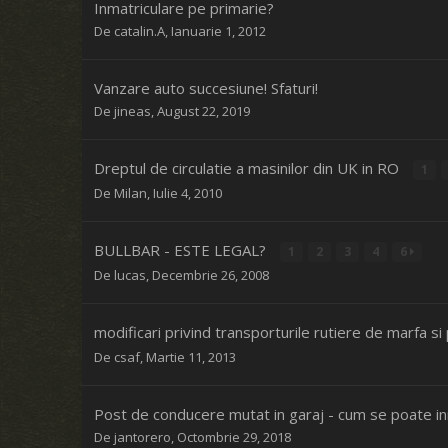
Inmatriculare pe primarie?
De
catalin.A
,
Ianuarie 1, 2012
Vanzare auto succesiune! Sfaturi!
De
jineas
,
August 22, 2019
Dreptul de circulatie a masinilor din UK in RO
1
De
Milan
,
Iulie 4, 2010
BULLBAR - ESTE LEGAL?
1
2
3
4
6
De
lucas
,
Decembrie 26, 2008
modificari privind transporturile rutiere de marfa 
De
csaf
,
Martie 11, 2013
Post de conducere mutat in garaj - cum se poate in
De
jantorero
,
Octombrie 29, 2018