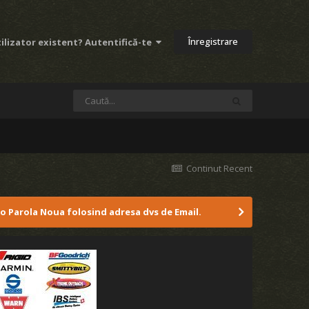
Înregistrare
ilizator existent? Autentifică-te
Continut Recent
 o Parola Noua folosind adresa dvs de Email.