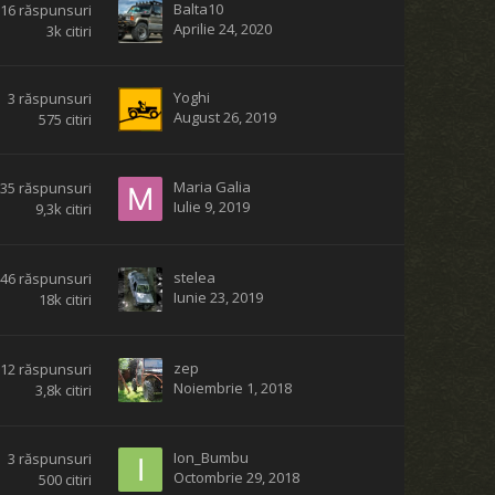
Balta10
16
răspunsuri
Aprilie 24, 2020
3k
citiri
Yoghi
3
răspunsuri
August 26, 2019
575
citiri
Maria Galia
135
răspunsuri
Iulie 9, 2019
9,3k
citiri
stelea
146
răspunsuri
Iunie 23, 2019
18k
citiri
zep
112
răspunsuri
Noiembrie 1, 2018
3,8k
citiri
Ion_Bumbu
3
răspunsuri
Octombrie 29, 2018
500
citiri