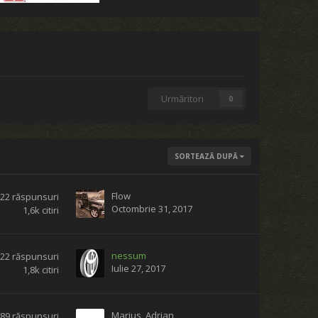
Urmăritori
0
SORTEAZĂ DUPĂ
Flow
22
răspunsuri
Octombrie 31, 2017
1,6k
citiri
nessum
22
răspunsuri
Iulie 27, 2017
1,8k
citiri
Marius_Adrian
289
răspunsuri