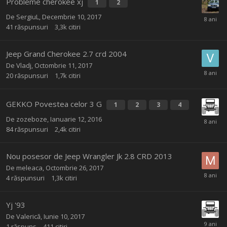
Probleme cherokee xj
1
2
De
SergiuL
,
Decembrie 10, 2017
41
răspunsuri
3,3k
citiri
Jeep Grand Cherokee 2.7 crd 2004
De
Vladj
,
Octombrie 11, 2017
20
răspunsuri
1,7k
citiri
GEKKO Povestea celor 3 G
1
2
3
4
De
zozeboze
,
Ianuarie 12, 2016
84
răspunsuri
2,4k
citiri
Nou posesor de Jeep Wrangler Jk 2.8 CRD 2013
De
meleaca
,
Octombrie 26, 2017
4
răspunsuri
1,3k
citiri
Yj '93
De
Valerică
,
Iunie 10, 2017
1
răspuns
411
citiri