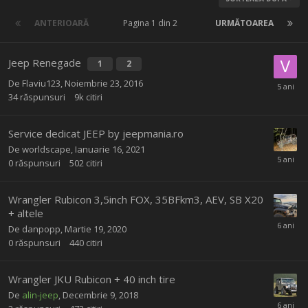
ANTERIOARĂ
Pagina 1 din 2
URMĂTOAREA
Jeep Renegade
1
2
De
Flaviu123
,
Noiembrie 23, 2016
34
răspunsuri
9k
citiri
Service dedicat JEEP by jeepmania.ro
De
worldscape
,
Ianuarie 16, 2021
0
răspunsuri
502
citiri
Wrangler Rubicon 3,5inch FOX, 35BFkm3, AEV, SB X20
+ altele
De
danpopp
,
Martie 19, 2020
0
răspunsuri
440
citiri
Wrangler JKU Rubicon + 40 inch tire
De
alin-jeep
,
Decembrie 9, 2018