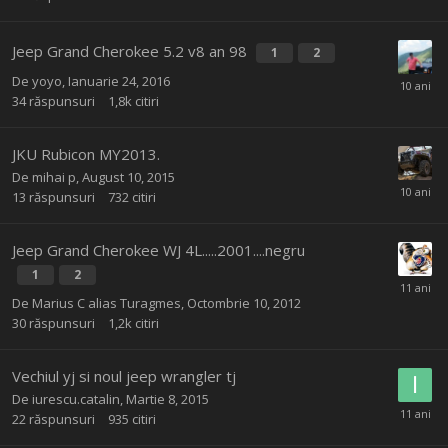
Jeep Grand Cherokee 5.2 v8 an 98
1
2
De
yoyo
,
Ianuarie 24, 2016
34
răspunsuri
1,8k
citiri
JKU Rubicon MY2013.
De
mihai p
,
August 10, 2015
13
răspunsuri
732
citiri
Jeep Grand Cherokee WJ 4L.....2001....negru
1
2
De
Marius C alias Turagmes
,
Octombrie 10, 2012
30
răspunsuri
1,2k
citiri
Vechiul yj si noul jeep wrangler tj
De
iurescu.catalin
,
Martie 8, 2015
22
răspunsuri
935
citiri