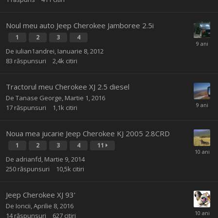
Noul meu auto Jeep Cherokee Jamboree 2.5i
1
2
3
4
De
iulian1andrei
,
Ianuarie 8, 2012
83
răspunsuri
2,4k
citiri
Tractorul meu Cherokee XJ 2.5 diesel
De
Tanase George
,
Martie 1, 2016
17
răspunsuri
1,1k
citiri
Noua mea jucarie Jeep Cherokee KJ 2005 2.8CRD
1
2
3
4
11
De
adrianfd
,
Martie 9, 2014
250
răspunsuri
10,5k
citiri
Jeep Cherokee XJ 93'
De
Ioncii
,
Aprilie 8, 2016
14
răspunsuri
627
citiri