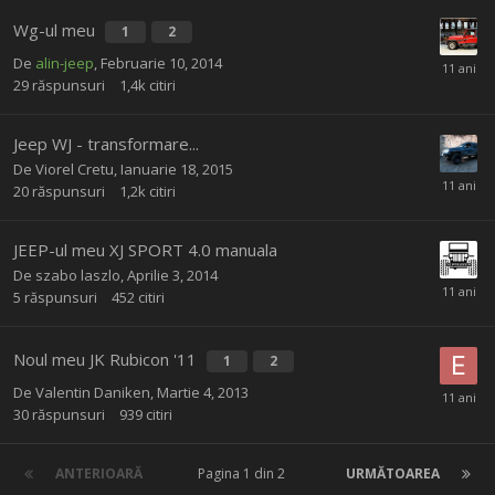
Wg-ul meu
1
2
De
alin-jeep
,
Februarie 10, 2014
29
răspunsuri
1,4k
citiri
Jeep WJ - transformare...
De
Viorel Cretu
,
Ianuarie 18, 2015
20
răspunsuri
1,2k
citiri
JEEP-ul meu XJ SPORT 4.0 manuala
De
szabo laszlo
,
Aprilie 3, 2014
5
răspunsuri
452
citiri
Noul meu JK Rubicon '11
1
2
De
Valentin Daniken
,
Martie 4, 2013
30
răspunsuri
939
citiri
ANTERIOARĂ
Pagina 1 din 2
URMĂTOAREA