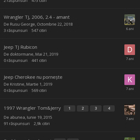
2
răspunsuri
473
citiri
Wrangler TJ, 2006, 2.4 - amant
De
Rusu George
,
Octombrie 22, 2018
3
răspunsuri
547
citiri
Jeep TJ Rubicon
De
doktormane
,
Mai 21, 2019
0
răspunsuri
441
citiri
Jeep Cherokee nu pornește
De
Kristine
,
Martie 1, 2019
0
răspunsuri
569
citiri
1997 Wrangler Tom&Jerry
1
2
3
4
De
abunea
,
Iunie 19, 2015
91
răspunsuri
2,9k
citiri